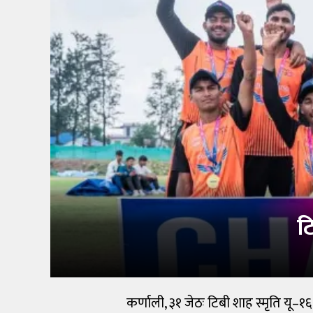
खेलकुद
शिक्षा
अन्य
ट
कर्णाली, ३१ जेठः टिबी शाह स्मृति यू–१