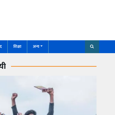
द
शिक्षा
अन्य
यी