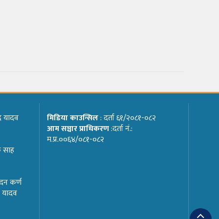
ाद यादव
मिडिया काउन्सिल
: दर्ता ६१/२०८१-०८२
आम सञ्चार प्राधिकरण
:दर्ता नं.:
म.प्र.००६४/०८१-०८२
क साह
्दन कर्ण
ार यादव