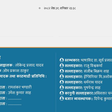
२०८२ जेष्ठ ३१, शनिबार २३:३८
म
स्तम्भकार:
भाषाविद डा. सूर्य प्रस
ष/सञ्चालक
: लोकेन्द्र प्रसाद यादव
सल्लाहकार:
राजु विश्वकर्मा
क
:ओम प्रकाश ठाकुर
सल्लाहकार:
संजीब बिक्रम शाह
्पादक तथा काठमाडौ प्रतिनिधि :
सल्लाहकार:
ईन्जिनियर मि.अशो
सल्लाहकार:
धर्मनाथ यादव
दाता
: रामशंकर भण्डारी
सल्लाहकार:
पुषपेन्द्र साह
दाता
: उमेश कुमार साह
कानुनी सल्लाहकार:
अधिवक्ता चन
दाता
: ………………
बजार ब्यवस्थापक::
दिपेन्द्र कुम
दाता
: ………………