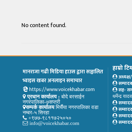
No content found.
हाम्रो टि
मानराजा गढी मिडिया हाउस द्वारा सञ्चालित
अध्यक्
भ्वाइस खबर अनलाइन समाचार
सम्पाद
https://www.voicekhabar.com
सह- सम
धर्मेन्द्र यादव
प्रधान कार्यालय :
बोदे बरसाईन
सम्वाद
नगरपालिका-७सप्तरी
सम्पर्क कार्यालय
मिर्चैया नगरपालिका वडा
सम्वाद
नम्बर-५ सिरहा
सम्वाद
+९७७-९८११७२५०५०
सम्वाद
info@voicekhabar.com