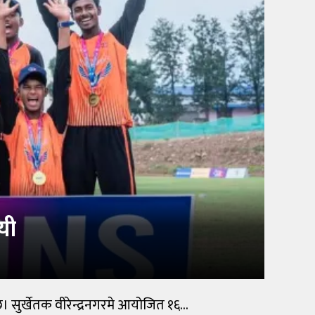
यी
इछ। सुर्खेतक वीरेन्द्रनगरमे आयोजित १६…