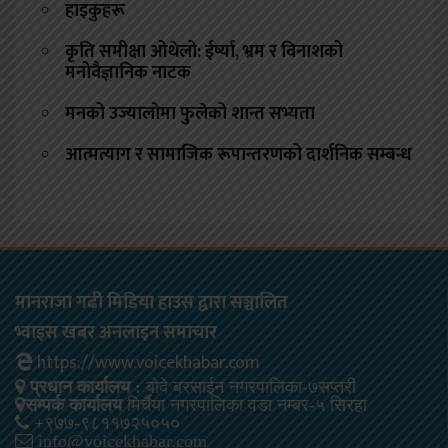
हाइकुहरू
कृति समीक्षा ओथेलो: ईर्ष्या, भ्रम र विनाशको
मनोवैज्ञानिक नाटक
मनको उज्यालोमा फुलेको शान्त सभ्यता
आत्मत्याग र सामाजिक रूपान्तरणको दार्शनिक सम्बन्ध
मानराजा गढी मिडिया हाउस द्वारा सञ्चालित
भ्वाइस खबर अनलाइन समाचार
https://www.voicekhabar.com
प्रधान कार्यालय :
बोदे बरसाईन नगरपालिका-७सप्तरी
सम्पर्क कार्यालय
मिर्चैया नगरपालिका वडा नम्बर-५ सिरहा
+९७७-९८११७२५०५०
info@voicekhabar.com