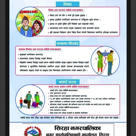
सडक पीचको माग गर्दै थलीबासी फेरि आन्दोलित
जलाशयमा डुबेर बेपत्ता भएका व्यक्तिको शव फेला