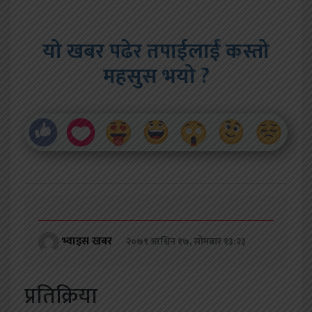
यो खबर पढेर तपाईलाई कस्तो
महसुस भयो ?
भ्वाइस खबर
२०७९ आश्विन १७, सोमबार १३:२३
प्रतिक्रिया