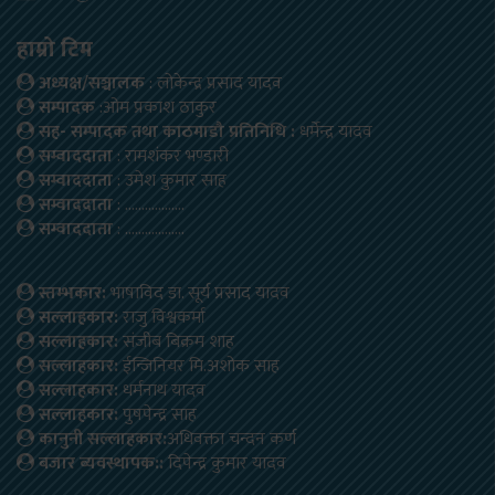
हाम्रो टिम
अध्यक्ष/सञ्चालक
: लोकेन्द्र प्रसाद यादव
सम्पादक
:ओम प्रकाश ठाकुर
सह- सम्पादक तथा काठमाडौ प्रतिनिधि :
धर्मेन्द्र यादव
सम्वाददाता
: रामशंकर भण्डारी
सम्वाददाता
: उमेश कुमार साह
सम्वाददाता
: ………………
सम्वाददाता
: ………………
स्तम्भकार:
भाषाविद डा. सूर्य प्रसाद यादव
सल्लाहकार:
राजु विश्वकर्मा
सल्लाहकार:
संजीब बिक्रम शाह
सल्लाहकार:
ईन्जिनियर मि.अशोक साह
सल्लाहकार:
धर्मनाथ यादव
सल्लाहकार:
पुषपेन्द्र साह
कानुनी सल्लाहकार:
अधिवक्ता चन्दन कर्ण
बजार ब्यवस्थापक::
दिपेन्द्र कुमार यादव