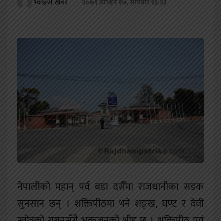
भ्वाइस खबर
२०७९ आश्विन १७, सोमबार १३:२३
खेलकुद
शिक्षा
अन्य
नेपालीको महान् पर्व बडा दसैँमा राजधानीका सडक
सुनसान छन् । शक्तिपीठमा भने शङ्ख, घण्ट र देवी
स्तोत्रको गुञ्जनसँगै भक्तजनको भीड छ । शक्तिपीठ एवं