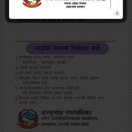
‘न्यायाधीशको स्वविवेकमा हस्तक्षेप नगर’