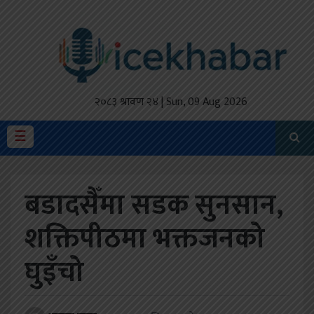
होमपेज
ताजा
अपडेट
२०८३ श्रावण २४ | Sun, 09 Aug 2026
मैथिली
☰
प्रदेश
बडादसैँमा सडक सुनसान,
अर्थतंत्र
शक्तिपीठमा भक्तजनको
राजनीति
घुइँचो
विचार
स्वास्थ्य