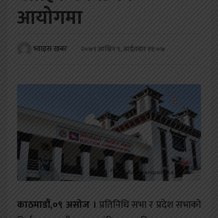
खेलकुद
आयोगमा
शिक्षा
भ्वाइस खबर
२०७९ आश्विन ९, आईतवार ११:०७
अन्य
काठमाडौं,०९ असोज ।
प्रतिनिधि सभा र प्रदेश सभाको