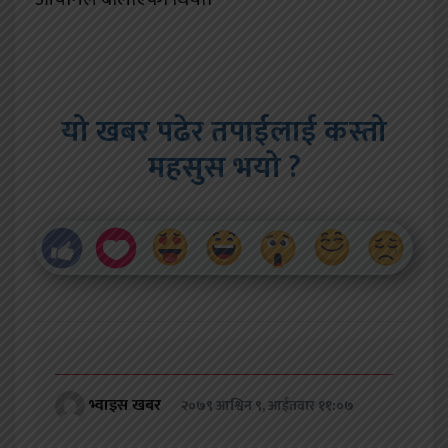
यो खबर पढेर तपाईलाई कस्तो
महसुस भयो ?
भ्वाइस खबर
२०७९ आश्विन ९, आईतवार ११:०७