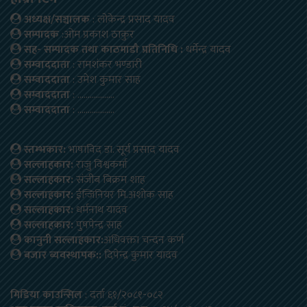
अध्यक्ष/सञ्चालक
: लोकेन्द्र प्रसाद यादव
सम्पादक
:ओम प्रकाश ठाकुर
सह- सम्पादक तथा काठमाडौ प्रतिनिधि :
धर्मेन्द्र यादव
सम्वाददाता
: रामशंकर भण्डारी
सम्वाददाता
: उमेश कुमार साह
सम्वाददाता
: ………………
सम्वाददाता
: ………………
स्तम्भकार:
भाषाविद डा. सूर्य प्रसाद यादव
सल्लाहकार:
राजु विश्वकर्मा
सल्लाहकार:
संजीब बिक्रम शाह
सल्लाहकार:
ईन्जिनियर मि.अशोक साह
सल्लाहकार:
धर्मनाथ यादव
सल्लाहकार:
पुषपेन्द्र साह
कानुनी सल्लाहकार:
अधिवक्ता चन्दन कर्ण
बजार ब्यवस्थापक::
दिपेन्द्र कुमार यादव
मिडिया काउन्सिल
: दर्ता ६१/२०८१-०८२