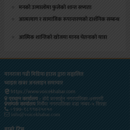
मनको उज्यालोमा फुलेको शान्त सभ्यता
आत्मत्याग र सामाजिक रूपान्तरणको दार्शनिक सम्बन्ध
आत्मिक शान्तिको खोजमा मानव चेतनाको यात्रा
मानराजा गढी मिडिया हाउस द्वारा सञ्चालित
भ्वाइस खबर अनलाइन समाचार
https://www.voicekhabar.com
प्रधान कार्यालय :
बोदे बरसाईन नगरपालिका-७सप्तरी
सम्पर्क कार्यालय
मिर्चैया नगरपालिका वडा नम्बर-५ सिरहा
+९७७-९८११७२५०५०
info@voicekhabar.com
हाम्रो टिम