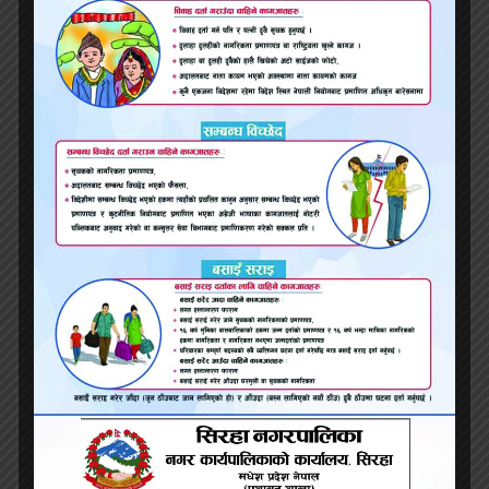
उलानबटारमा घामलाई निद्रा नलागेको रात