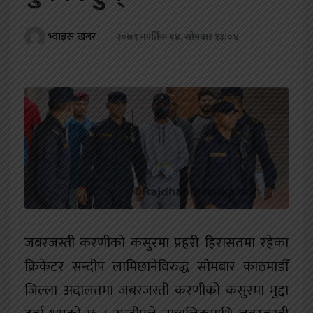
खेलकुद
भ्वाइस खबर
२०७९ कार्तिक १४, सोमबार १३:०४
शिक्षा
अन्य
जबरजस्ती करणीको कसुरमा प्रहरी हिरासतमा रहेका
क्रिकेटर सन्दीप लामिछानेविरुद्ध सोमबार काठमाडौँ
जिल्ला अदालतमा जबरजस्ती करणीको कसुरमा मुद्दा