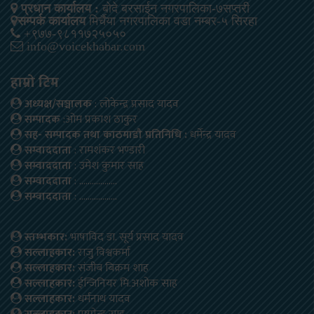
प्रधान कार्यालय :
बोदे बरसाईन नगरपालिका-७सप्तरी
सम्पर्क कार्यालय
मिर्चैया नगरपालिका वडा नम्बर-५ सिरहा
+९७७-९८११७२५०५०
info@voicekhabar.com
हाम्रो टिम
अध्यक्ष/सञ्चालक
: लोकेन्द्र प्रसाद यादव
सम्पादक
:ओम प्रकाश ठाकुर
सह- सम्पादक तथा काठमाडौ प्रतिनिधि :
धर्मेन्द्र यादव
सम्वाददाता
: रामशंकर भण्डारी
सम्वाददाता
: उमेश कुमार साह
सम्वाददाता
: ………………
सम्वाददाता
: ………………
स्तम्भकार:
भाषाविद डा. सूर्य प्रसाद यादव
सल्लाहकार:
राजु विश्वकर्मा
सल्लाहकार:
संजीब बिक्रम शाह
सल्लाहकार:
ईन्जिनियर मि.अशोक साह
सल्लाहकार:
धर्मनाथ यादव