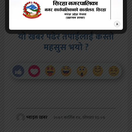
यो खबर पढेर तपाईलाई कस्तो
महसुस भयो ?
भ्वाइस खबर
२०७९ कार्तिक १४, सोमबार १३:०४