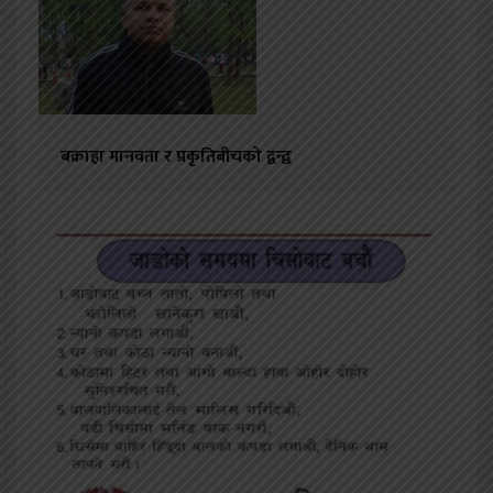
बक्राहा मानवता र प्रकृतिबीचको द्वन्द्व