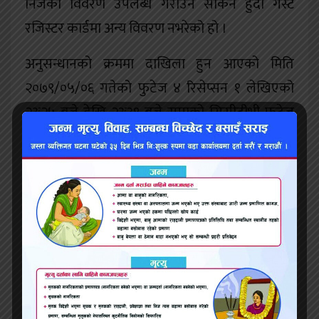
निजको विवरण उपलब्ध गराउन सकिने हुँदा गेस्ट
रजिस्टर कार्डमा अन्य विवरण नभरेको हो ।
अनुसन्धानको क्रममा दाखिला हुन आएको मिति
२०७९/०५/०६ गतेको फुटेज ४ रिसेप्सन १ लेखिएको
२३ः२५ बजे देखि २३ः३१ बजे सम्मको सिसीटीभी फुटेज
देखाउदा हेरे, उक्त फुटेजको २३ः२५ मा रिसेप्सनमा चाबी
छोडी जाने सेतो सर्ट कालो पाईन्ट लगाएर हिडेका व्यक्ति
सोही होटलमा काम गर्ने सबिन श्रेष्ठ हुन् भने सोही
समयमा रिसेप्सनमा फोन उठाउदै गरेको र त्यसको १
मिनेट पछि मुख्यद्वारबाट बाहिर निस्की फर्केको व्यक्ति म
स्वयम् हुँ र म फर्किदा २३ः२६ बजे म सँगै आएको केटी
मान्छे पीडित परिवर्तित नाम गौशाला २६ (छ) (१)
(०७९/०८०) हुन् । उक्त फुटेजको २३ः३० बजे होटल भित्र