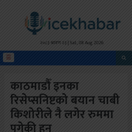
होमपेज
ताजा
अपडेट
२०८३ श्रावण २३ | Sat, 08 Aug 2026
मैथिली
☰
प्रदेश
काठमाडौँ इनका
अर्थतंत्र
रिसेप्सनिष्टको बयान चाबी
राजनीति
किशोरीले नै लगेर रुममा
विचार
स्वास्थ्य
पुगेकी हुन्