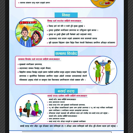
प्रवेश गरी म सँग हात मिलाई माक्स लिई रेष्टुरेन्ट तर्फ
जाने व्यक्ति सन्दीप लामिछाने हुन्, फुटेज हेरी चिनी
सनाखत समेत गरी दिए ।
सन्दीप लामिछानेले पीडित परिवर्तित नाम गौशाला २६
(छ) (१) (०७९/०८०) लाई उक्त होटल कोठामा
जबरजस्ती करणी गरेको भन्ने सम्बन्धमा मैले मिति
२०७९/०५/२२ गते विभिन्न समाचार माध्यमहरुले
लेखेको समाचारवाट जानकारी पाएको हुँ । यसरी निज
सन्दीप लामिछानेले पीडित परिवर्तित नाम गौशाला २६
(छ) (१) (०७९/०८०) लाई उक्त होटलको कोठामा
जबरजस्ती करणी गरेको भन्ने बुझिन आएको हुँदा
उल्लेखित कार्य गर्ने व्यक्ति उपर कानुन बमोजिम
कारबाही र सजाय होस् ।’