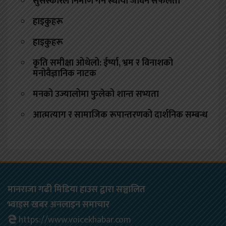
सुसंस्कारले निर्माण गर्ने स्थायी जीवन सफलता
हाइकुहरू
हाइकुहरू
कृति समीक्षा ओथेलो: ईर्ष्या, भ्रम र विनाशको
मनोवैज्ञानिक नाटक
मनको उज्यालोमा फुलेको शान्त सभ्यता
आत्मत्याग र सामाजिक रूपान्तरणको दार्शनिक सम्बन्ध
मानराजा गढी मिडिया हाउस द्वारा सञ्चालित
भ्वाइस खबर अनलाइन समाचार
https://www.voicekhabar.com