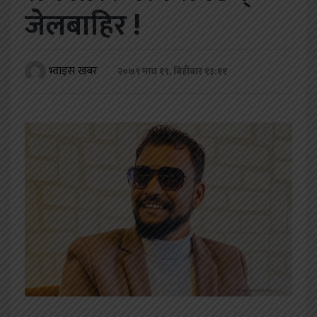
खेलकुद
जेलबाहिर !
शिक्षा
भ्वाइस खबर
२०७९ माघ १९, बिहीबार १३:११
अन्य