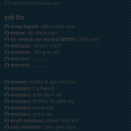
info@voicekhabar.com
हाम्रो टिम
अध्यक्ष/सञ्चालक
: लोकेन्द्र प्रसाद यादव
सम्पादक
:ओम प्रकाश ठाकुर
सह- सम्पादक तथा काठमाडौ प्रतिनिधि :
धर्मेन्द्र यादव
सम्वाददाता
: रामशंकर भण्डारी
सम्वाददाता
: उमेश कुमार साह
सम्वाददाता
: ………………
सम्वाददाता
: ………………
स्तम्भकार:
भाषाविद डा. सूर्य प्रसाद यादव
सल्लाहकार:
राजु विश्वकर्मा
सल्लाहकार:
संजीब बिक्रम शाह
सल्लाहकार:
ईन्जिनियर मि.अशोक साह
सल्लाहकार:
धर्मनाथ यादव
सल्लाहकार:
पुषपेन्द्र साह
कानुनी सल्लाहकार:
अधिवक्ता चन्दन कर्ण
बजार ब्यवस्थापक::
दिपेन्द्र कुमार यादव