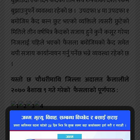
बुझाउँदा एक दिन कैदको तीन सय रुपैयाँका दरले रकम
बुझाउनुपर्ने व्यवस्था रहेको छ । उपदफा ४ मा उपदफा १
बमोजिम कैद बस्न छुट भएको व्यक्तिले त्यसरी छुटेको
मितिले तीन वर्षभित्र कैदको सजाय हुने कुनै कसूर गरेमा
निजलाई पहिले भएको फैसला बमोजिमको कैद समेत
थपी सजाय कार्यान्वयन गर्नु पर्नेछ भन्ने व्यवस्था रहेको छ
।
यस्तो छ चौधरीमाथि जिल्ला अदालत कैलालीले
२०७० बैशाख ९ गते गरेको फैसलाको पूर्णपाठ :