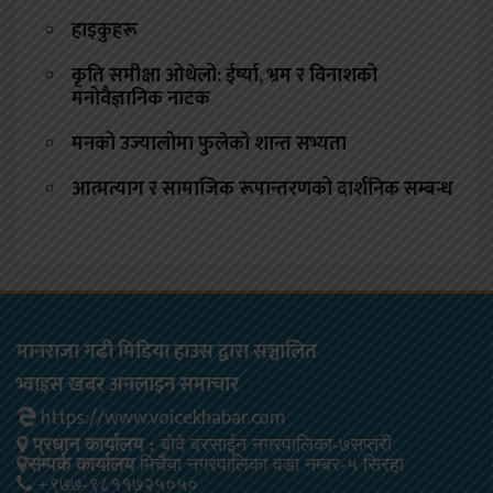
हाइकुहरू
कृति समीक्षा ओथेलो: ईर्ष्या, भ्रम र विनाशको
मनोवैज्ञानिक नाटक
मनको उज्यालोमा फुलेको शान्त सभ्यता
आत्मत्याग र सामाजिक रूपान्तरणको दार्शनिक सम्बन्ध
मानराजा गढी मिडिया हाउस द्वारा सञ्चालित
भ्वाइस खबर अनलाइन समाचार
https://www.voicekhabar.com
प्रधान कार्यालय :
बोदे बरसाईन नगरपालिका-७सप्तरी
सम्पर्क कार्यालय
मिर्चैया नगरपालिका वडा नम्बर-५ सिरहा
+९७७-९८११७२५०५०