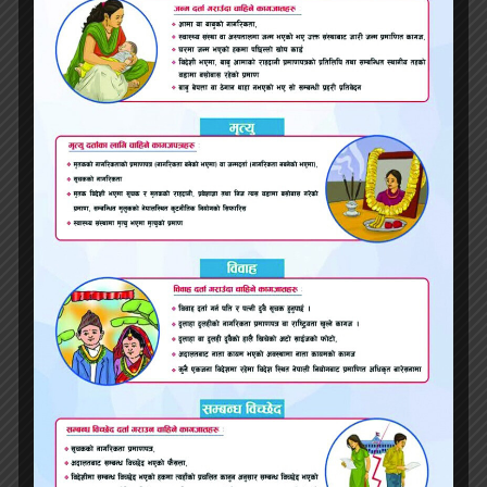
यो खबर पढेर तपाईलाई कस्तो
महसुस भयो ?
भ्वाइस खबर
२०७९ माघ १९, बिहीबार १३:११
प्रतिक्रिया