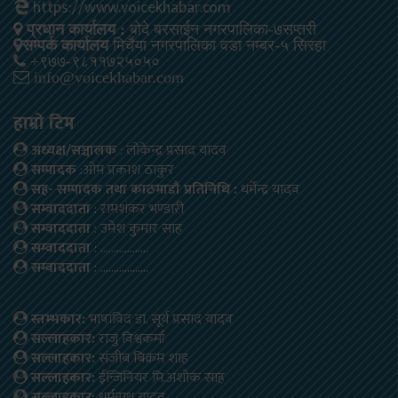
https://www.voicekhabar.com
प्रधान कार्यालय :
बोदे बरसाईन नगरपालिका-७सप्तरी
सम्पर्क कार्यालय
मिर्चैया नगरपालिका वडा नम्बर-५ सिरहा
+९७७-९८११७२५०५०
info@voicekhabar.com
हाम्रो टिम
अध्यक्ष/सञ्चालक
: लोकेन्द्र प्रसाद यादव
सम्पादक
:ओम प्रकाश ठाकुर
सह- सम्पादक तथा काठमाडौ प्रतिनिधि :
धर्मेन्द्र यादव
सम्वाददाता
: रामशंकर भण्डारी
सम्वाददाता
: उमेश कुमार साह
सम्वाददाता
: ………………
सम्वाददाता
: ………………
स्तम्भकार:
भाषाविद डा. सूर्य प्रसाद यादव
सल्लाहकार:
राजु विश्वकर्मा
सल्लाहकार:
संजीब बिक्रम शाह
सल्लाहकार:
ईन्जिनियर मि.अशोक साह
सल्लाहकार:
धर्मनाथ यादव