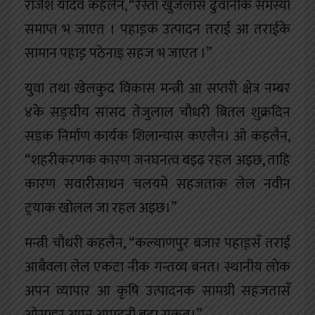
राजेश यादव कहलैन, “रस्ता खुजलासँ ढुवानीक समस्या
समाप्त भ जाएत । पहाड़़क उत्पादन तराई आ तराईके
सामान पहाड़़ पठेनाइ सहज भ जाएत ।”
युवा तथा खेलकुद विकास मन्त्री आ सप्तरी क्षेत्र नम्बर
४के सङ्घीय सांसद तेजुलाल चौधरी बितल शुक्रदिन
सड़क निर्माण कार्यक शिलान्यास कएलैन। ओ कहलैन,
“शहरीकरणक कारण जनघनत्व बइढ़ रहल अइछ, ताहि
कारण सवारीसाधन चलयमे सहजताक लेल नवीन
ट्रयाक खोलल जा रहल अइछ।”
मन्त्री चौधरी कहलैन, “कल्याणपुर बजार पहाड़़सँ तराई
आबैवला लेल एकटा नीक गन्तव्य बनत। स्थानीय लोक
अपन व्यापार आ कृषि उत्पादनक सामग्री सहजतासँ