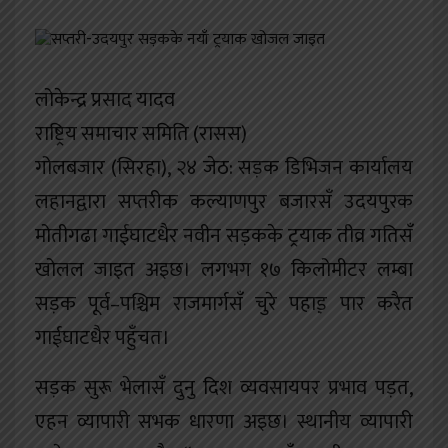
खेलकुद
शिक्षा
लोकेन्द्र प्रसाद यादव
अन्य
राष्ट्रिय समाचार समिति (रासस)
गोलबजार (सिरहा), २४ जेठ: सड़क डिभिजन कार्यालय
लहानद्वारा सप्तरीक कल्याणपुर बजारसँ उदयपुरक
मोतीगढा गाईघाटधैर नवीन सड़कके ट्रयाक तीव्र गतिसँ
खोलल जाइत अइछ। लगभग १७ किलोमीटर लम्बा
सड़क पूर्व–पश्चिम राजमार्गसँ चुरे पहाड़़ पार करैत
गाईघाटधैर पहुँचत।
सड़क सुरू भेलासँ दुनु दिश व्यवसायपर प्रभाव पड़त,
एहन व्यापारी सभक धारणा अइछ। स्थानीय व्यापारी