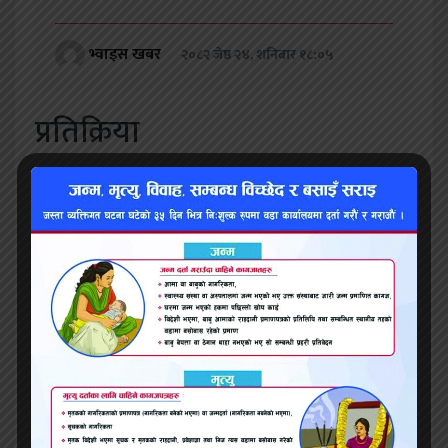
भ्वाइस खबर
२०८२ जेष्ठ २४, शनिबार १८:०५
प्रतिक्रिया
सम्बन्धित समाचार
विशेष अदालतबाट सफाइ पाएका १२४ मुद्दाविरुद्ध
अख्तियारले दियो सर्वोच्चमा पुनरावेदन