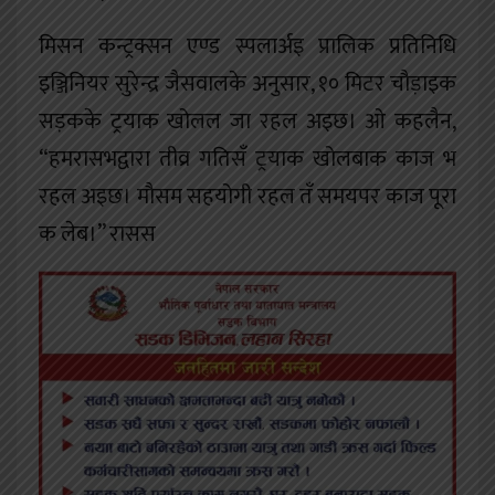
मिसन कन्ट्रक्सन एण्ड स्पलार्अइ प्रालिक प्रतिनिधि
इञ्जिनियर सुरेन्द्र जैसवालके अनुसार, १० मिटर चौड़ाइक
सड़कके ट्रयाक खोलल जा रहल अइछ। ओ कहलैन,
“हमरासभद्वारा तीव्र गतिसँ ट्रयाक खोलबाक काज भ
रहल अइछ। मौसम सहयोगी रहल तँ समयपर काज पूरा
क लेब।” रासस