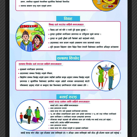
‘अग्निपथ भर्ती’बारे तत्काल वार्ता हुँदैन, नयाँ सरकारले
निर्णय गर्छ ,परराष्ट्र मन्त्रालय
यतीको एएनसी एटीआर ७२ विमान पोखरामा दुर्घटनाग्रस्त ,
उद्दार कार्य जारी