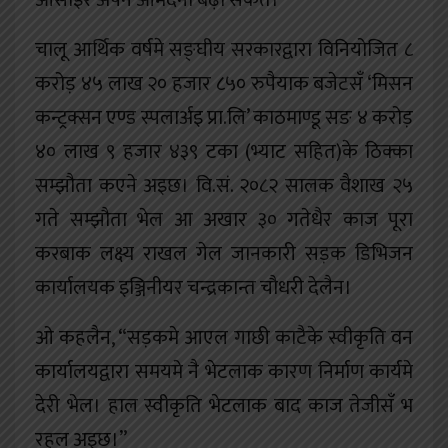
ओसाइर अपन आमदनी बढ़ा सकत।”
चालू आर्थिक वर्षमे सङ्घीय सरकारद्वारा विनियोजित ८
करोड़ ४५ लाख २० हजार ८५० रुपैयाक बजेटसँ ‘मिसन
कन्ट्रक्सन एण्ड स्पलार्अइ प्रा.लि’ काठमाण्डू सङ ४ करोड़
४० लाख ९ हजार ४३९ टका (भ्याट सहित)के ठिक्का
सम्झौता कएने अइछ। वि.सं. २०८२ सालक वैशाख २५
गते सम्झौता भेल आ अखार ३० गतेधैर काज पूरा
करबाक लक्ष्य राखल गेल जानकारी सड़क डिभिजन
कार्यालयक इञ्जिनीयर चन्द्रकान्त चौधरी देलैन।
ओ कहलैन, “सड़कमे आएल गाछी काटैके स्वीकृति वन
कार्यालयद्वारा समयमे नै भेटलाक कारण निर्माण कार्यमे
देरी भेल। हाल स्वीकृति भेटलाक बाद काज तेजीसँ भ
रहल अइछ।”