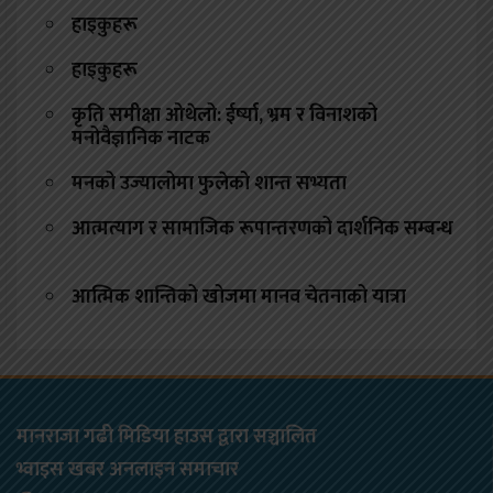
हाइकुहरू
हाइकुहरू
कृति समीक्षा ओथेलो: ईर्ष्या, भ्रम र विनाशको
मनोवैज्ञानिक नाटक
मनको उज्यालोमा फुलेको शान्त सभ्यता
आत्मत्याग र सामाजिक रूपान्तरणको दार्शनिक सम्बन्ध
आत्मिक शान्तिको खोजमा मानव चेतनाको यात्रा
मानराजा गढी मिडिया हाउस द्वारा सञ्चालित
भ्वाइस खबर अनलाइन समाचार