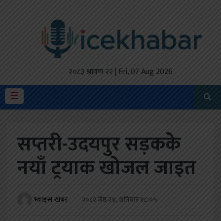
होमपेज
ताजा
अपडेट
२०८३ श्रावण २२ | Fri, 07 Aug 2026
मैथिली
☰
प्रदेश
सप्तरी-उदयपुर सड़कके
अर्थतंत्र
नयाँ ट्रयाक खोजल जाइत
राजनीति
विचार
भ्वाइस खबर
२०८२ जेष्ठ २४, शनिबार १८:०५
स्वास्थ्य