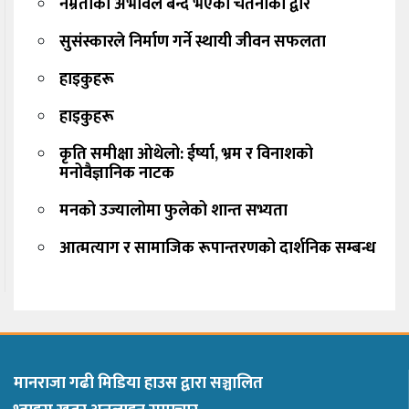
नम्रताको अभावले बन्द भएको चेतनाको द्वार
सुसंस्कारले निर्माण गर्ने स्थायी जीवन सफलता
हाइकुहरू
हाइकुहरू
कृति समीक्षा ओथेलो: ईर्ष्या, भ्रम र विनाशको
मनोवैज्ञानिक नाटक
मनको उज्यालोमा फुलेको शान्त सभ्यता
आत्मत्याग र सामाजिक रूपान्तरणको दार्शनिक सम्बन्ध
मानराजा गढी मिडिया हाउस द्वारा सञ्चालित