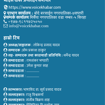
भ्वाइस खबर अनलाइन समाचार
https://www.voicekhabar.com
प्रधान कार्यालय :
बोदे बरसाईन नगरपालिका-७सप्तरी
सम्पर्क कार्यालय
मिर्चैया नगरपालिका वडा नम्बर-५ सिरहा
+९७७-९८११७२५०५०
info@voicekhabar.com
हाम्रो टिम
अध्यक्ष/सञ्चालक
: लोकेन्द्र प्रसाद यादव
सम्पादक
:ओम प्रकाश ठाकुर
सह- सम्पादक तथा काठमाडौ प्रतिनिधि :
धर्मेन्द्र यादव
सम्वाददाता
: रामशंकर भण्डारी
सम्वाददाता
: उमेश कुमार साह
सम्वाददाता
: ………………
सम्वाददाता
: ………………
स्तम्भकार:
भाषाविद डा. सूर्य प्रसाद यादव
सल्लाहकार:
राजु विश्वकर्मा
सल्लाहकार:
संजीब बिक्रम शाह