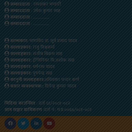
सम्वाददाता
: रामशंकर भण्डारी
सम्वाददाता
: उमेश कुमार साह
सम्वाददाता
: ………………
सम्वाददाता
: ………………
स्तम्भकार:
भाषाविद डा. सूर्य प्रसाद यादव
सल्लाहकार:
राजु विश्वकर्मा
सल्लाहकार:
संजीब बिक्रम शाह
सल्लाहकार:
ईन्जिनियर मि.अशोक साह
सल्लाहकार:
धर्मनाथ यादव
सल्लाहकार:
पुषपेन्द्र साह
कानुनी सल्लाहकार:
अधिवक्ता चन्दन कर्ण
बजार ब्यवस्थापक::
दिपेन्द्र कुमार यादव
मिडिया काउन्सिल
: दर्ता ६१/२०८१-०८२
आम सञ्चार प्राधिकरण
:दर्ता नं.: म.प्र.००६४/०८१-०८२