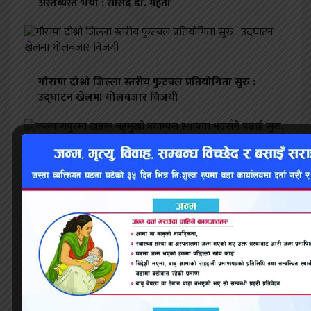
अस्तव्यस्त भयो : सांसद डा. महतो
गौरामा दोश्रो जिल्ला स्तरीय फुटबल प्रतियोगिता सुरु :
उद्घाटन खेलमा गोलबजार विजयी
कल्याणपुरमा खडक बहुमुखी क्याम्पस स्थापना भएसँगै
पढाई सुरु, स्थानीय खुशी
‘दिगो विकासका लागि ग्रामिण महिलाको सशक्तीकरण
आवश्यक’