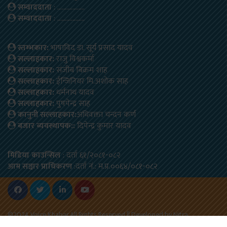
सम्वाददाता
: ………………
सम्वाददाता
: ………………
स्तम्भकार:
भाषाविद डा. सूर्य प्रसाद यादव
सल्लाहकार:
राजु विश्वकर्मा
सल्लाहकार:
संजीब बिक्रम शाह
सल्लाहकार:
ईन्जिनियर मि.अशोक साह
सल्लाहकार:
धर्मनाथ यादव
सल्लाहकार:
पुषपेन्द्र साह
कानुनी सल्लाहकार:
अधिवक्ता चन्दन कर्ण
बजार ब्यवस्थापक::
दिपेन्द्र कुमार यादव
मिडिया काउन्सिल
: दर्ता ६१/२०८१-०८२
आम सञ्चार प्राधिकरण
:दर्ता नं.: म.प्र.००६४/०८१-०८२
©2024 Voice Khabar,All Rights Reserved.|| Developed by
Nitra