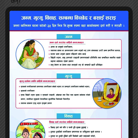
छन्।
यो खबर पढेर तपाईलाई कस्तो
महसुस भयो ?
भ्वाइस खबर
२०७९ श्रावण २५, बुधबार ०४:२५