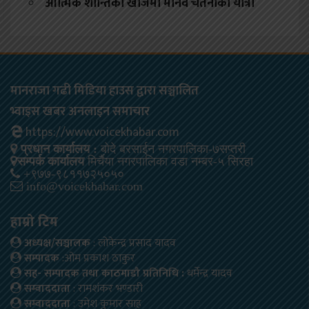
आत्मिक शान्तिको खोजमा मानव चेतनाको यात्रा
मानराजा गढी मिडिया हाउस द्वारा सञ्चालित
भ्वाइस खबर अनलाइन समाचार
https://www.voicekhabar.com
प्रधान कार्यालय :
बोदे बरसाईन नगरपालिका-७सप्तरी
सम्पर्क कार्यालय
मिर्चैया नगरपालिका वडा नम्बर-५ सिरहा
+९७७-९८११७२५०५०
info@voicekhabar.com
हाम्रो टिम
अध्यक्ष/सञ्चालक
: लोकेन्द्र प्रसाद यादव
सम्पादक
:ओम प्रकाश ठाकुर
सह- सम्पादक तथा काठमाडौ प्रतिनिधि :
धर्मेन्द्र यादव
सम्वाददाता
: रामशंकर भण्डारी
सम्वाददाता
: उमेश कुमार साह