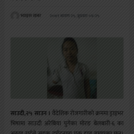
खेलकुद
भ्वाइस खबर
२०७९ श्रावण २५, बुधबार ०४:२५
शिक्षा
अन्य
साउदी,२५ साउन ।
वैदेशिक रोजगारीको क्रममा ड्राइभर
भिषामा साउदी अरेबिया पुगेका मोरङ बेलबारी-६ का
अरुण राईले सडक दुर्घटनामा एक हात गुमाएका छन्।