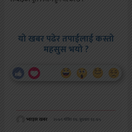
यो खबर पढेर तपाईलाई कस्तो
महसुस भयो ?
भ्वाइस खबर
२०७९ मंसिर १४, बुधबार १३:४५