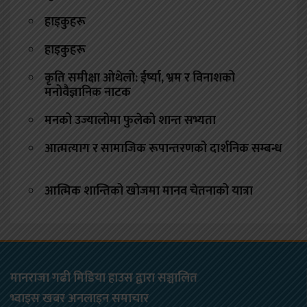
हाइकुहरू
हाइकुहरू
कृति समीक्षा ओथेलो: ईर्ष्या, भ्रम र विनाशको
मनोवैज्ञानिक नाटक
मनको उज्यालोमा फुलेको शान्त सभ्यता
आत्मत्याग र सामाजिक रूपान्तरणको दार्शनिक सम्बन्ध
आत्मिक शान्तिको खोजमा मानव चेतनाको यात्रा
मानराजा गढी मिडिया हाउस द्वारा सञ्चालित
भ्वाइस खबर अनलाइन समाचार