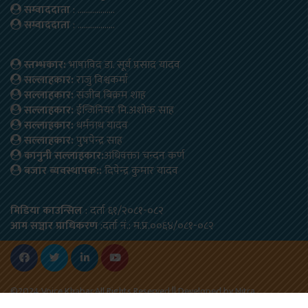
सम्वाददाता
: ………………
सम्वाददाता
: ………………
स्तम्भकार:
भाषाविद डा. सूर्य प्रसाद यादव
सल्लाहकार:
राजु विश्वकर्मा
सल्लाहकार:
संजीब बिक्रम शाह
सल्लाहकार:
ईन्जिनियर मि.अशोक साह
सल्लाहकार:
धर्मनाथ यादव
सल्लाहकार:
पुषपेन्द्र साह
कानुनी सल्लाहकार:
अधिवक्ता चन्दन कर्ण
बजार ब्यवस्थापक::
दिपेन्द्र कुमार यादव
मिडिया काउन्सिल
: दर्ता ६१/२०८१-०८२
आम सञ्चार प्राधिकरण
:दर्ता नं.: म.प्र.००६४/०८१-०८२
©2024 Voice Khabar,All Rights Reserved.|| Developed by
Nitra