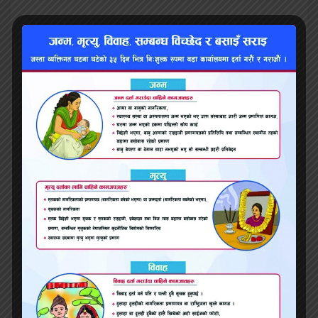
भ्वाइस खबर
२०७९ भाद्र ८, बुधबार ०९:३२
प्रतिक्रिया
सम्बन्धित समाचार