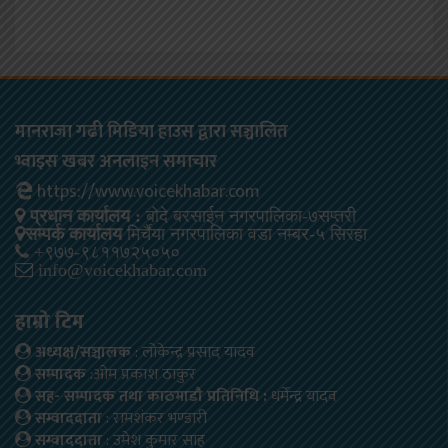
मानराजा गढी मिडिया हाउस द्वारा सञ्चालित
भ्वाइस खबर अनलाइन समाचार
https://www.voicekhabar.com
प्रधान कार्यालय :
बोदे बरसाईन नगरपालिका-७सप्तरी
सम्पर्क कार्यालय
मिर्चैया नगरपालिका वडा नम्बर-५ सिरहा
+९७७-९८११७२५०५०
info@voicekhabar.com
हाम्रो टिम
अध्यक्ष/सञ्चालक
: लोकेन्द्र प्रसाद यादव
सम्पादक
:ओम प्रकाश ठाकुर
सह- सम्पादक तथा काठमाडौ प्रतिनिधि :
धर्मेन्द्र यादव
सम्वाददाता
: रामशंकर भण्डारी
सम्वाददाता
: उमेश कुमार साह