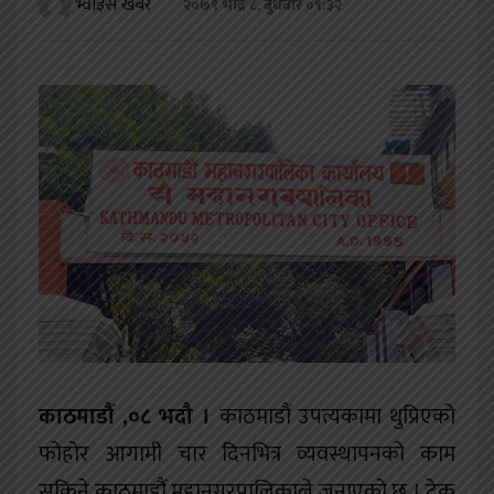
भ्वाइस खबर
२०७९ भाद्र ८, बुधबार ०९:३२
खेलकुद
शिक्षा
अन्य
काठमाडौं ,०८ भदौ ।
काठमाडौं उपत्यकामा थुप्रिएको
फोहोर आगामी चार दिनभित्र व्यवस्थापनको काम
सकिने काठमाडौं महानगरपालिकाले जनाएको छ । टेकु