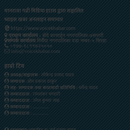
मानराजा गढी मिडिया हाउस द्वारा सञ्चालित
भ्वाइस खबर अनलाइन समाचार
https://www.voicekhabar.com
प्रधान कार्यालय :
बोदे बरसाईन नगरपालिका-७सप्तरी
सम्पर्क कार्यालय
मिर्चैया नगरपालिका वडा नम्बर-५ सिरहा
+९७७-९८११७२५०५०
info@voicekhabar.com
हाम्रो टिम
अध्यक्ष/सञ्चालक
: लोकेन्द्र प्रसाद यादव
सम्पादक
:ओम प्रकाश ठाकुर
सह- सम्पादक तथा काठमाडौ प्रतिनिधि :
धर्मेन्द्र यादव
सम्वाददाता
: रामशंकर भण्डारी
सम्वाददाता
: उमेश कुमार साह
सम्वाददाता
: ………………
सम्वाददाता
: ………………