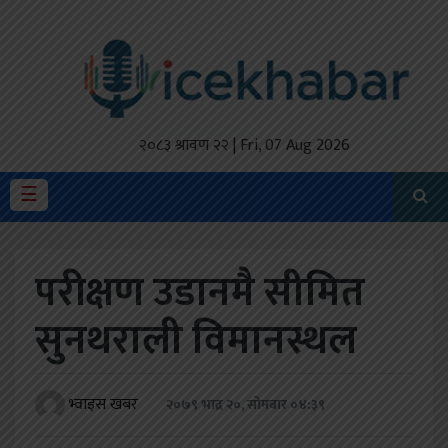
होमपेज
ताजा
अपडेट
२०८३ श्रावण २२ | Fri, 07 Aug 2026
मैथिली
☰
प्रदेश
परीक्षण उडानमै सीमित
अर्थतंत्र
सुनथराली विमानस्थल
राजनीति
विचार
भ्वाइस खबर
२०७९ भाद्र २०, सोमबार ०४:३९
स्वास्थ्य