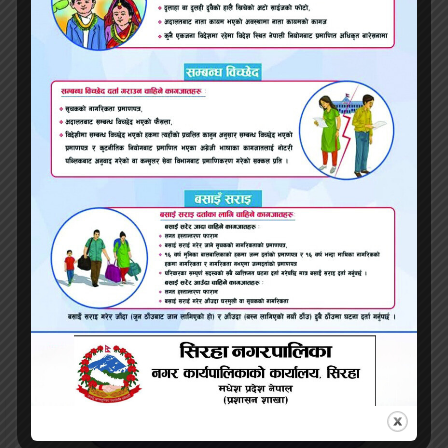
खडक नगरपालिकामा अन्तर्राष्ट्रिय बाल अधिकार दिवस
२०८२ भव्यतापूर्वक सम्पन्न
महोत्तरीमा आफ्नै काकालाई चक्कु प्रहार गरी
हत्या,एकजनालाई पक्राउ
बलान बिहुलमा प्रहरी र स्थानीयबीच झडप, प्रहरीद्धारा ३
राउण्ड हवाई फायर