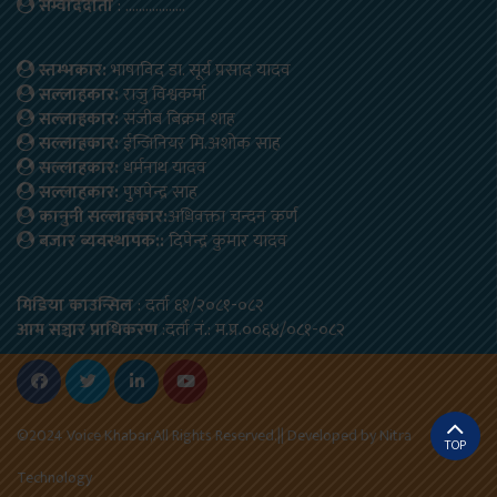
सम्वाददाता
: ………………
स्तम्भकार:
भाषाविद डा. सूर्य प्रसाद यादव
सल्लाहकार:
राजु विश्वकर्मा
सल्लाहकार:
संजीब बिक्रम शाह
सल्लाहकार:
ईन्जिनियर मि.अशोक साह
सल्लाहकार:
धर्मनाथ यादव
सल्लाहकार:
पुषपेन्द्र साह
कानुनी सल्लाहकार:
अधिवक्ता चन्दन कर्ण
बजार ब्यवस्थापक::
दिपेन्द्र कुमार यादव
मिडिया काउन्सिल
: दर्ता ६१/२०८१-०८२
आम सञ्चार प्राधिकरण
:दर्ता नं.: म.प्र.००६४/०८१-०८२
©2024 Voice Khabar,All Rights Reserved.|| Developed by
Nitra
TOP
Technology