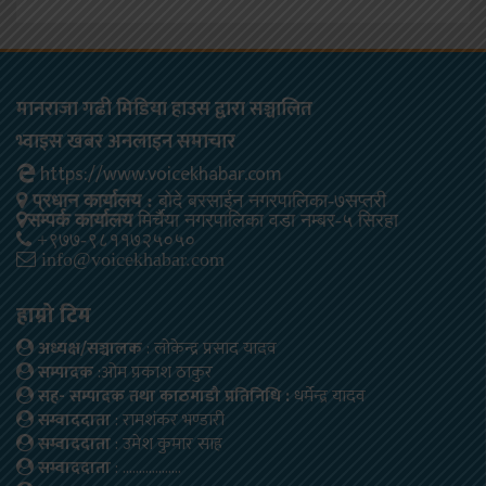
मानराजा गढी मिडिया हाउस द्वारा सञ्चालित
भ्वाइस खबर अनलाइन समाचार
https://www.voicekhabar.com
प्रधान कार्यालय :
बोदे बरसाईन नगरपालिका-७सप्तरी
सम्पर्क कार्यालय
मिर्चैया नगरपालिका वडा नम्बर-५ सिरहा
+९७७-९८११७२५०५०
info@voicekhabar.com
हाम्रो टिम
अध्यक्ष/सञ्चालक
: लोकेन्द्र प्रसाद यादव
सम्पादक
:ओम प्रकाश ठाकुर
सह- सम्पादक तथा काठमाडौ प्रतिनिधि :
धर्मेन्द्र यादव
सम्वाददाता
: रामशंकर भण्डारी
सम्वाददाता
: उमेश कुमार साह
सम्वाददाता
: ………………