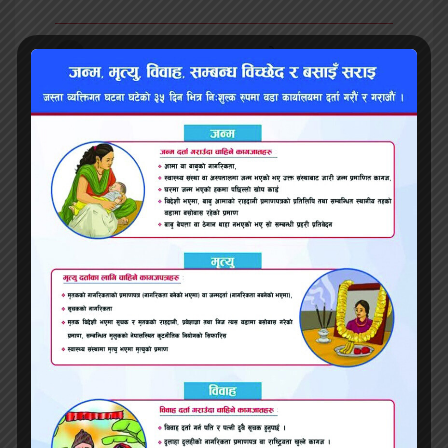
भ्वाइस खबर
२०७९ भाद्र २०, सोमबार ०४:३९
प्रतिक्रिया
सम्बन्धित समाचार
दिलीप यादवको संयोजकत्वमा मिटर ब्याज विरुद्ध नगर
समिति गठन