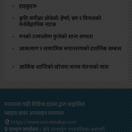
हाइकुहरू
कृति समीक्षा ओथेलो: ईर्ष्या, भ्रम र विनाशको
मनोवैज्ञानिक नाटक
मनको उज्यालोमा फुलेको शान्त सभ्यता
आत्मत्याग र सामाजिक रूपान्तरणको दार्शनिक सम्बन्ध
आत्मिक शान्तिको खोजमा मानव चेतनाको यात्रा
मानराजा गढी मिडिया हाउस द्वारा सञ्चालित
भ्वाइस खबर अनलाइन समाचार
https://www.voicekhabar.com
प्रधान कार्यालय :
बोदे बरसाईन नगरपालिका-७सप्तरी