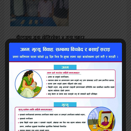
वीरगञ्जमा जुवा खेलिरहेका ४ जना पक्राउ
सासूले जबर्जस्ती आफ्नी बुहारीलाई गर्भपतनको औषिध
खुवाएपछि