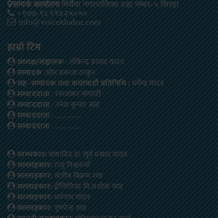
सम्पर्क कार्यालय
मिर्चैया नगरपालिका वडा नम्बर-५ सिरहा
+९७७-९८११७२५०५०
info@voicekhabar.com
हाम्रो टिम
अध्यक्ष/सञ्चालक
: लोकेन्द्र प्रसाद यादव
सम्पादक
:ओम प्रकाश ठाकुर
सह- सम्पादक तथा काठमाडौ प्रतिनिधि :
धर्मेन्द्र यादव
सम्वाददाता
: रामशंकर भण्डारी
सम्वाददाता
: उमेश कुमार साह
सम्वाददाता
: ………………
सम्वाददाता
: ………………
स्तम्भकार:
भाषाविद डा. सूर्य प्रसाद यादव
सल्लाहकार:
राजु विश्वकर्मा
सल्लाहकार:
संजीब बिक्रम शाह
सल्लाहकार:
ईन्जिनियर मि.अशोक साह
सल्लाहकार:
धर्मनाथ यादव
सल्लाहकार:
पुषपेन्द्र साह