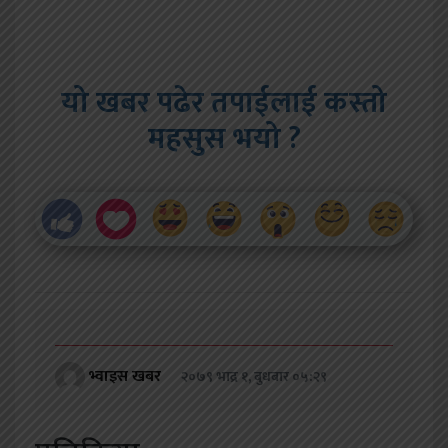
यो खबर पढेर तपाईलाई कस्तो
महसुस भयो ?
भ्वाइस खबर
२०७९ भाद्र १, बुधबार ०५:२९