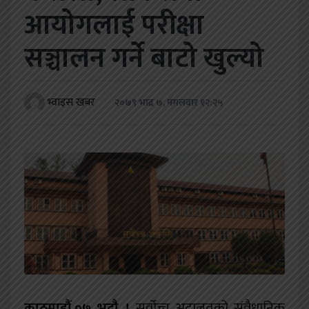
खेलकुद
आयोगलाई परीक्षा
शिक्षा
सञ्चालन गर्ने बाटो खुल्यो
अन्य
भ्वाइस खबर
२०७९ भाद्र ७, मंगलवार १२:२५
काठमाडौं,०७ भदौ ।
सर्वोच्च अदालतको संवैधानिक