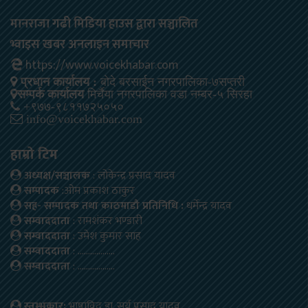
मानराजा गढी मिडिया हाउस द्वारा सञ्चालित
भ्वाइस खबर अनलाइन समाचार
https://www.voicekhabar.com
प्रधान कार्यालय :
बोदे बरसाईन नगरपालिका-७सप्तरी
सम्पर्क कार्यालय
मिर्चैया नगरपालिका वडा नम्बर-५ सिरहा
+९७७-९८११७२५०५०
info@voicekhabar.com
हाम्रो टिम
अध्यक्ष/सञ्चालक
: लोकेन्द्र प्रसाद यादव
सम्पादक
:ओम प्रकाश ठाकुर
सह- सम्पादक तथा काठमाडौ प्रतिनिधि :
धर्मेन्द्र यादव
सम्वाददाता
: रामशंकर भण्डारी
सम्वाददाता
: उमेश कुमार साह
सम्वाददाता
: ………………
सम्वाददाता
: ………………
स्तम्भकार:
भाषाविद डा. सूर्य प्रसाद यादव