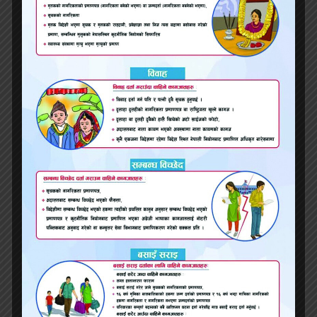
गोठको धुवाँ (लघु कथा)