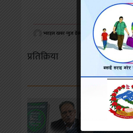
भ्वाइस खबर न्युज डेस्क
२०७९ मंसिर १०, शनिबार १५
प्रतिक्रिया
सम