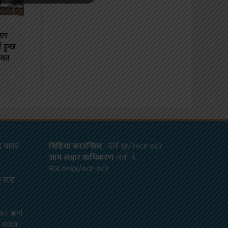
ाएर
हुन्छ
ायत
ाद यादव
मिडिया काउन्सिल
: दर्ता ६१/२०८१-०८२
आम सञ्चार प्राधिकरण
:दर्ता नं.:
म.प्र.००६४/०८१-०८२
क साह
्दन कर्ण
ार यादव