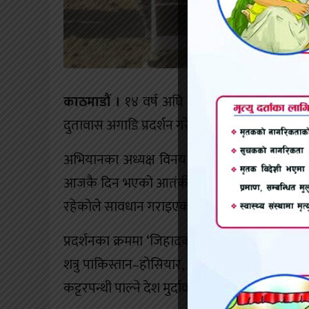
काठमाडौं ।
१४ वर्ष अघि भएको मुम्बई हमलाको विरो
दुतावास अगाडि प्रदर्शन गरेको छ।
अभियानका अध्यक्ष विनय यादवको अगुवाईमा भएको
आजकै दिन भएको आतंकी हमलाको मूल उदेश्य हिन्दू जन
रहेकोले सावधान गराइएको थियो।
प्रदर्शनका क्रममा ‘जिहादको नाममा हिन्दुलाई मार्ने
शत्रु पाकिस्तान–होसियार, आतंकी परिचालन वन्द
कट्टरपन्थी पाल्ने देश मुर्दावाद, विश्वमा शान्ति क