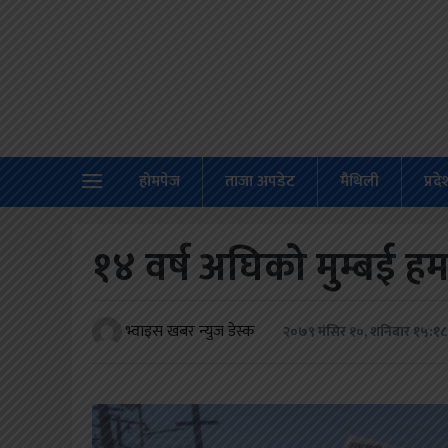
होमपेज
ताजा
अपडेट
होमपेज
ताजा अपडेट
मैथिली
प्रद
मैथिली
प्रदेश
१४ वर्ष अघिको मुम्बई ह
अर्थतंत्र
राजनीति
भ्वाइस खबर न्युज डेस्क
२०७९ मंसिर १०, शनिबार १५:१८
विचार
स्वास्थ्य