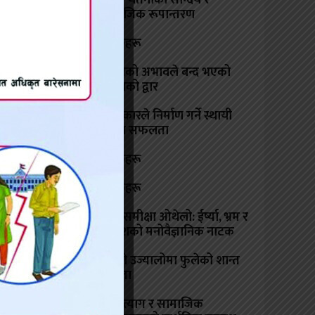
मानव चेतनाको सौन्दर्य र
तिष्ठित
सामाजिक रूपान्तरण
हाइकुहरू
नम्रताको अभावले बन्द भएको
चेतनाको द्वार
सुसंस्कारले निर्माण गर्ने स्थायी
जीवन सफलता
हाइकुहरू
हाइकुहरू
कृति समीक्षा ओथेलो: ईर्ष्या, भ्रम र
विनाशको मनोवैज्ञानिक नाटक
मनको उज्यालोमा फुलेको शान्त
सभ्यता
आत्मत्याग र सामाजिक