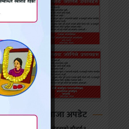
िस्तानी
िएको छ।
ती समेत
शान्तिको
न्द गर,
ताजा अपडेट