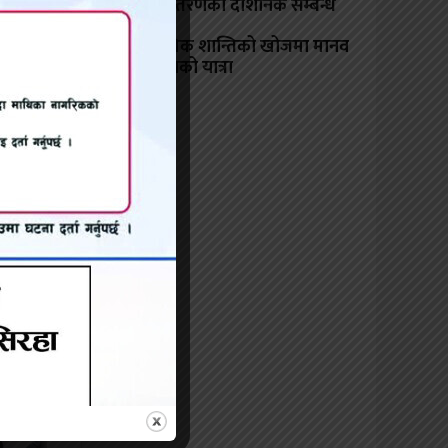
रूपान्तरणको दार्शनिक सम्बन्ध
आत्मिक शान्तिको खोजमा मानव
चेतनाको यात्रा