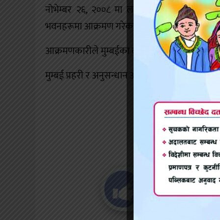
नोभेम्बर २६, २००८ मा लश्कर–ए–तैयबाका दश प्रशिक
भवनहरूमा आक्रमण गरेका थिए। चार दिनसम्मसम्म 
आक्रमणकारीले मुम्बईका दुई पाँचतारे होटल, अस्पताल
मुम्बई प्रहरी र अनुसन्धान अधिकारीहरूका अनुसार
यो खबर पढेर त