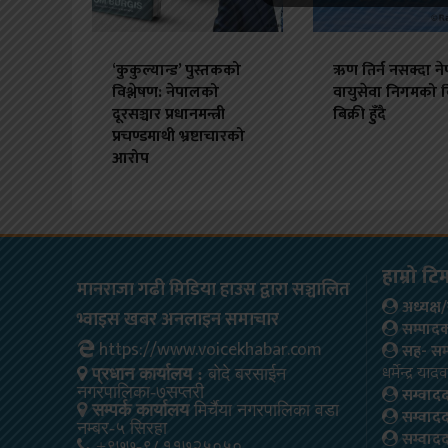
‘कुकुल्यान्ड’ पुस्तकको
ऋण तिर्न नसक्दा न
विश्लेषण: नेपालको
वायुसेवा निगमको 
दूरसञ्चार प्रधानमन्त्री
बिक्री हुँदै
प्रचण्डमाथी भ्रष्टाचारको
आरोप
हाम्रो टि
मानराजा गढी मिडिया हाउस द्वारा सञ्चालित
अध्यक्
भ्वाइस खबर अनलाइन समाचार
सम्पाद
https://www.voicekhabar.com
सह- सम
धर्मेन्द्र यादव
प्रधान कार्यालय :
बोदे बरसाईन
सम्वाद
नगरपालिका-७सप्तरी
सम्पर्क कार्यालय
मिर्चैया नगरपालिका वडा
सम्वाद
नम्बर-५ सिरहा
सम्वाद
+९७७-९८११७२५०५०