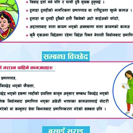
्षित र भारी सशस्त्र लडाकूहरूले मुम्बईका धेरै ठाउँहरू र प्र
चलेको हमलामा १६० जनाभन्दा बढी मानिस मारिएका थिए ।
, रेलवे स्टेशन र यहुदी केन्द्रलाई निशाना बनाएका थिए।
 आक्रमणकारीहरू दुई समूहमा विभाजित थिए।
पाईलाई कस्तो महसुस भयो ?