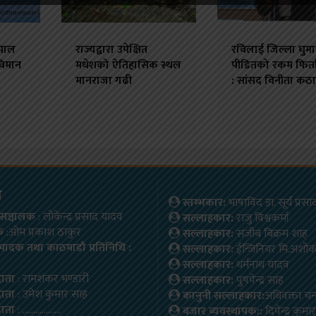
ेपाल
राज्यद्वारा उपेक्षित
रविलाई जिल्ला घुम
विमान
मधेशको ऐतिहासिक स्थल
पीडितको रकम फिर्ता 
मानराजा गढी
: सांसद विनीता कठ
म
स्तम्भकार:
भाषाविद डा. सूर्य प्रस
ष/सञ्चालक
: लोकेन्द्र प्रसाद यादव
सल्लाहकार:
राजु विश्वकर्मा
क
:ओम प्रकाश ठाकुर
सल्लाहकार:
संजीब बिक्रम शाह
्पादक तथा काठमाडौ प्रतिनिधि :
सल्लाहकार:
ईन्जिनियर मि.अशो
सल्लाहकार:
धर्मनाथ यादव
दाता
: रामशंकर भण्डारी
सल्लाहकार:
पुषपेन्द्र साह
दाता
: उमेश कुमार साह
कानुनी सल्लाहकार:
अधिवक्ता चन
दाता
: ………………
बजार ब्यवस्थापक::
दिपेन्द्र कुम