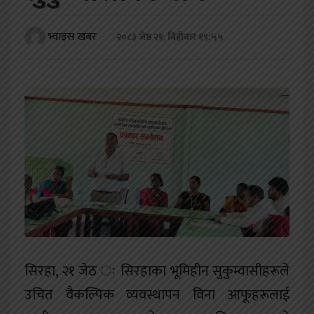
खेलकुद
भ्वाइस खबर
२०८३ जेष्ठ २१, बिहीबार १९:५५
शिक्षा
अन्य
सिरहा, २१ जेठ ः सिरहाका भूमिहीन सुकुम्वासीहरूले
उचित वैकल्पिक व्यवस्थापन विना आफूहरूलाई