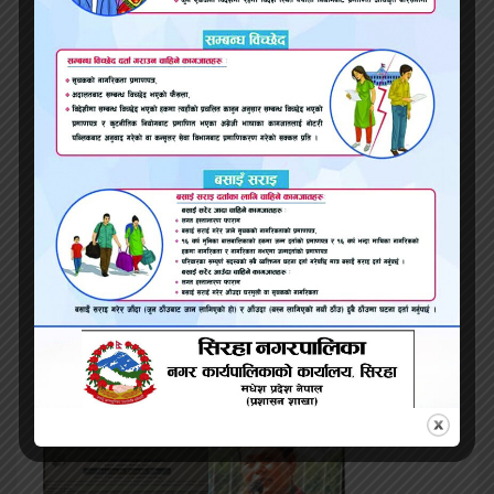
मेयर डा. नविनको धम्कीपूर्ण अभिव्यक्ति प्रेस स्वतन्त्रताको
गम्भीर उल्लङ्घन हो: अध्यक्ष बनैता
महाकुम्भबाट फर्किरहेको गाडी भारतको बिहारमा दुर्घटना,
५ नेपालीको मृत्यु