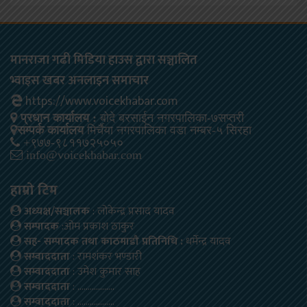
मानराजा गढी मिडिया हाउस द्वारा सञ्चालित
भ्वाइस खबर अनलाइन समाचार
https://www.voicekhabar.com
प्रधान कार्यालय :
बोदे बरसाईन नगरपालिका-७सप्तरी
सम्पर्क कार्यालय
मिर्चैया नगरपालिका वडा नम्बर-५ सिरहा
+९७७-९८११७२५०५०
info@voicekhabar.com
हाम्रो टिम
अध्यक्ष/सञ्चालक
: लोकेन्द्र प्रसाद यादव
सम्पादक
:ओम प्रकाश ठाकुर
सह- सम्पादक तथा काठमाडौ प्रतिनिधि :
धर्मेन्द्र यादव
सम्वाददाता
: रामशंकर भण्डारी
सम्वाददाता
: उमेश कुमार साह
सम्वाददाता
: ………………
सम्वाददाता
: ………………