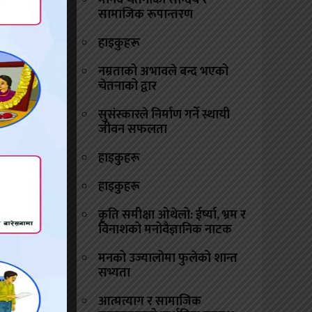
मानव चेतनाको सौन्दर्य र
सामाजिक रूपान्तरण
ाप्तिको
हाइकुहरू
न सहयता
नम्रताको अभावले बन्द भएको
चेतनाको द्वार
ा हरित,
सुसंस्कारले निर्माण गर्ने स्थायी
रुपैयाँ
जीवन सफलता
हाइकुहरू
े चिन्ता
हाइकुहरू
ा वस्तु
कृति समीक्षा ओथेलो: ईर्ष्या, भ्रम र
विनाशको मनोवैज्ञानिक नाटक
न राखेर
मनको उज्यालोमा फुलेको शान्त
सभ्यता
ुसार गत
आत्मत्याग र सामाजिक