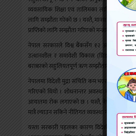
व्यवसायिक शिक्षा एवं तालिमका लागि स्वीजरल्य
लागि सम्झौता गरेको छ । यस्तै, मानव श्रोत विक
प्राप्तिको लागि सम्झौता गरिएको मन्त्रालयले जानका
नेपाल सरकारले विश्व बैंकसँग १२ अर्ब ७५ करो
उत्थानशील र समावेशी विकास (ग्रिड) को लागि न
बराबरको सहुलियतपूर्ण ऋण सम्झौतामा हस्ताक्षर भ
नेपालमा विदेशी मुद्रा संचिति कम भएर शोधनान्तर अवस
गरिएको थियो । शोधनान्तर अवस्था घाटामा गएको र व
आयातमा रोक लगाएको छ । यस्तै, नेपाल राष्ट्र बैंक
मात्रै ल्याउन सकिने नीतिगत व्यवस्था गरिसकेको छ 
यस्ता सरकारी पहलका कारण विदेशी मुद्राको संचित