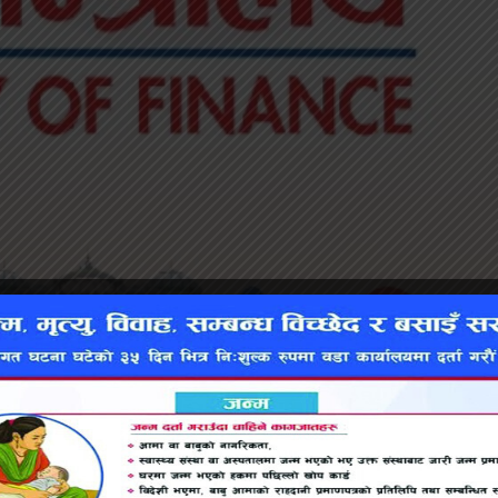
रुपैयाँ विदेशी सहायता लिएको छ । यसमध्ये १२ अर्ब ७५ करोड 
थ मन्त्रालयका अनुसार सरकारले चालु आर्थिक वर्षमा प्रावि