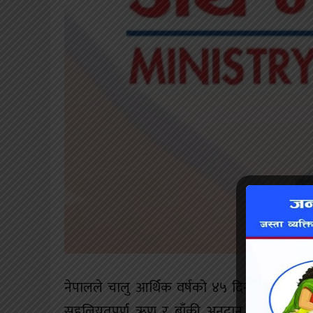
नेपालले चालु आर्थिक वर्षको ४५ दिनमा १४ अर्ब 
सहुलियतपूर्ण ऋण र बाँकी अनुदान रकम छ । अर्