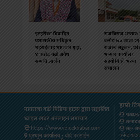
इटहरीका विवादित
राजबिराज भन्सार: 
प्रशासकीय अधिकृत
करोड ७० लाख २९
भट्टराईलाई भ्रष्टाचार मुद्दा,
राजस्व सङ्कलन, छो
४ करोड बढी अवैध
भन्सार कार्यालय
सम्पत्ति आर्जन
सहयोगिको भरमा
संचालन
हाम्रो टि
मानराजा गढी मिडिया हाउस द्वारा सञ्चालित
अध्यक्
भ्वाइस खबर अनलाइन समाचार
सम्पाद
https://www.voicekhabar.com
सह- सम
धर्मेन्द्र यादव
प्रधान कार्यालय :
बोदे बरसाईन