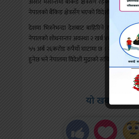
असार मसान्तमा बैंकिङ क्षेत्रसँग रहेको विदेशी मुद
नेपालको बैंकिङ क्षेत्रसँग भएको विदेशी मुद्रा संचितिल
देशमा भित्रनेभन्दा देशबाट बाहिरिने रकम बढी 
नेपालको शोधनान्तर अवस्था २ खर्ब ४१ अर्ब २३ करोड 
५५ अर्ब २६करोड रुपैयाँ घाटामा छ । सरकारलाई प्र
हुनेछ भने नेपालमा विदेशी मुद्राको संचिति पनि बढ्ने
यो खबर पढेर त