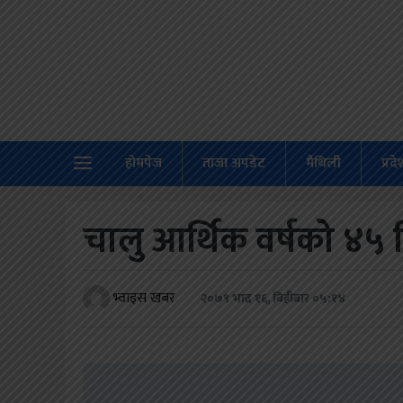
होमपेज
ताजा
अपडेट
होमपेज
ताजा अपडेट
मैथिली
प्रद
मैथिली
प्रदेश
चालु आर्थिक वर्षको ४५ 
अर्थतंत्र
राजनीति
भ्वाइस खबर
२०७९ भाद्र १६, बिहीबार ०५:१४
विचार
स्वास्थ्य