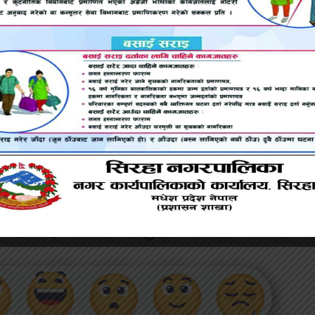
्रा संचितिले ७.८ महिनाको लागि वस्तु खरिद गर्न पुग्छ । गत पुस म
े जम्मा ७.२ महिनाको लागि मात्रै वस्तु आयात गर्न पुग्ने अवस्था थियो
भएपछि शोधनान्तर अवस्था ऋणात्मक हुँदै गएको हो । गत पुस म
रुपैयाँ नोक्सानीमा थियो भने असार मसान्तमा यस्तो नोक्सानी बढेर
ाप्त हुने विदेशी ऋण र अनुदान बढ्न थालेपछि शोधनान्तर अवस्थाम
छ ।
पाईलाई कस्तो महसुस भयो ?