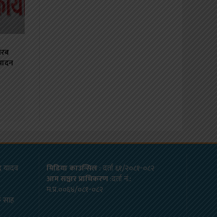
अरब
पादन
ाद यादव
मिडिया काउन्सिल
: दर्ता ६१/२०८१-०८२
आम सञ्चार प्राधिकरण
:दर्ता नं.:
म.प्र.००६४/०८१-०८२
क साह