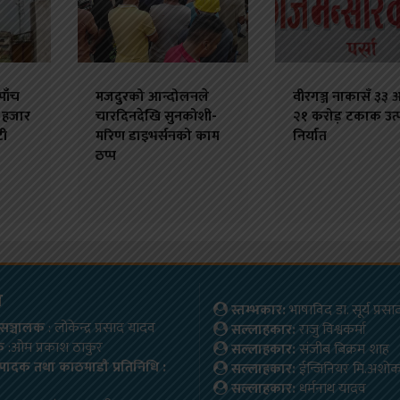
पाँच
मजदुरको आन्दोलनले
वीरगञ्ज नाकासँ ३३ 
 हजार
चारदिनदेखि सुनकोशी-
२१ करोड़ टकाक उत्
टी
मरिण डाइभर्सनको काम
निर्यात
ठप्प
म
स्तम्भकार:
भाषाविद डा. सूर्य प्रस
ष/सञ्चालक
: लोकेन्द्र प्रसाद यादव
सल्लाहकार:
राजु विश्वकर्मा
क
:ओम प्रकाश ठाकुर
सल्लाहकार:
संजीब बिक्रम शाह
्पादक तथा काठमाडौ प्रतिनिधि :
सल्लाहकार:
ईन्जिनियर मि.अशो
सल्लाहकार:
धर्मनाथ यादव