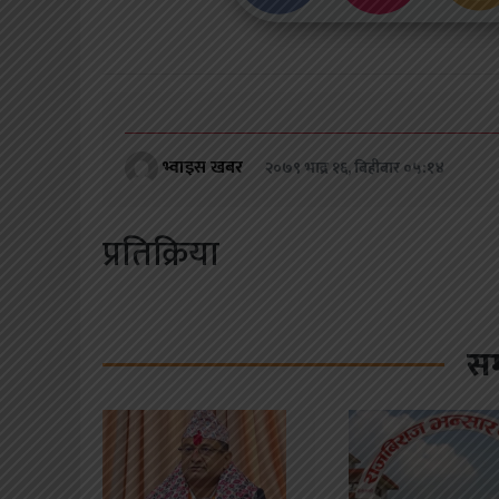
भ्वाइस खबर
२०७९ भाद्र १६, बिहीबार ०५:१४
प्रतिक्रिया
सम