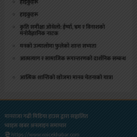
हाइकुहरू
हाइकुहरू
कृति समीक्षा ओथेलो: ईर्ष्या, भ्रम र विनाशको
मनोवैज्ञानिक नाटक
मनको उज्यालोमा फुलेको शान्त सभ्यता
आत्मत्याग र सामाजिक रूपान्तरणको दार्शनिक सम्बन्ध
आत्मिक शान्तिको खोजमा मानव चेतनाको यात्रा
मानराजा गढी मिडिया हाउस द्वारा सञ्चालित
भ्वाइस खबर अनलाइन समाचार
https://www.voicekhabar.com