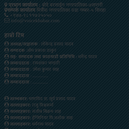
प्रधान कार्यालय :
बोदे बरसाईन नगरपालिका-७सप्तरी
सम्पर्क कार्यालय
मिर्चैया नगरपालिका वडा नम्बर-५ सिरहा
+९७७-९८११७२५०५०
info@voicekhabar.com
हाम्रो टिम
अध्यक्ष/सञ्चालक
: लोकेन्द्र प्रसाद यादव
सम्पादक
:ओम प्रकाश ठाकुर
सह- सम्पादक तथा काठमाडौ प्रतिनिधि :
धर्मेन्द्र यादव
सम्वाददाता
: रामशंकर भण्डारी
सम्वाददाता
: उमेश कुमार साह
सम्वाददाता
: ………………
सम्वाददाता
: ………………
स्तम्भकार:
भाषाविद डा. सूर्य प्रसाद यादव
सल्लाहकार:
राजु विश्वकर्मा
सल्लाहकार:
संजीब बिक्रम शाह
सल्लाहकार:
ईन्जिनियर मि.अशोक साह
सल्लाहकार:
धर्मनाथ यादव