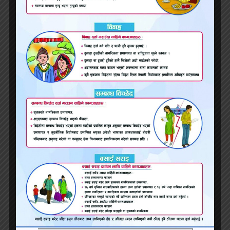
नेपाल वायुसेवाको उडान अब दोहा विमानस्थलबाट