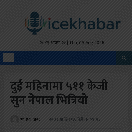
होमपेज
ताजा
अपडेट
२०८३ श्रावण २१ | Thu, 06 Aug 2026
मैथिली
☰
प्रदेश
दुई महिनामा ५११ केजी
अर्थतंत्र
सुन नेपाल भित्रियो
राजनीति
विचार
भ्वाइस खबर
२०७९ आश्विन १३, बिहीबार ०५:५३
स्वास्थ्य