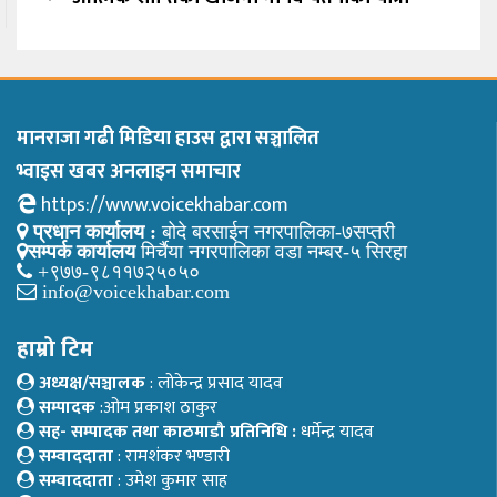
मानराजा गढी मिडिया हाउस द्वारा सञ्चालित
भ्वाइस खबर अनलाइन समाचार
https://www.voicekhabar.com
प्रधान कार्यालय :
बोदे बरसाईन नगरपालिका-७सप्तरी
सम्पर्क कार्यालय
मिर्चैया नगरपालिका वडा नम्बर-५ सिरहा
+९७७-९८११७२५०५०
info@voicekhabar.com
हाम्रो टिम
अध्यक्ष/सञ्चालक
: लोकेन्द्र प्रसाद यादव
सम्पादक
:ओम प्रकाश ठाकुर
सह- सम्पादक तथा काठमाडौ प्रतिनिधि :
धर्मेन्द्र यादव
सम्वाददाता
: रामशंकर भण्डारी
सम्वाददाता
: उमेश कुमार साह