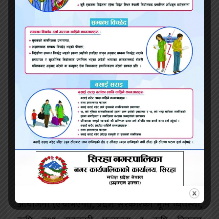
शाही साझेदार छन् । कम्पनी दर्ता हुँदा अधिकारी संघको
अध्यक्ष थिए । कम्पनी पनि उनकै अध्यक्षतामा दर्ता छ ।
यद्यपि वर्तमान अध्यक्ष कँडेलले भने आफू कम्पनीबाट
अलग भइसकेको दाबी गरेका छन् ।
साझेदारहरुबिचको खटपट, कोरोना महामारी, बैंकले
कर्जा प्रवाह नगर्दा कोल्ड स्टोर निर्माणको काम अघि
बढ्न नसकेको बुझिएको छ । फाउन्डेसन तयार गरेर
अलपत्र छाडिएको ५ वर्ष बितिसकेको छ भने जगमा
घाँस, बोटबिरुवा उम्रेका छन् ।
जिम्मा लिएको कम्पनीलाई संघीय सरकारको कृषि
मन्त्रालय मातहत सञ्चालित उच्च मूल्य कृषि विकास
आयोजना (एचभिएपी), प्रदेश सरकारको भूमि व्यवस्था,