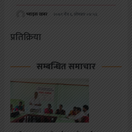
भ्वाइस खबर
२०७९ चैत्र ६, सोमबार ०४:५६
प्रतिक्रिया
सम्बन्धित समाचार