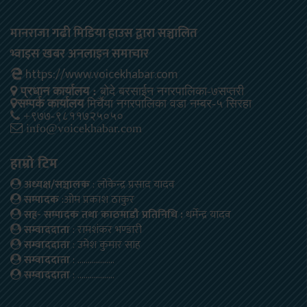
मानराजा गढी मिडिया हाउस द्वारा सञ्चालित
भ्वाइस खबर अनलाइन समाचार
https://www.voicekhabar.com
प्रधान कार्यालय :
बोदे बरसाईन नगरपालिका-७सप्तरी
सम्पर्क कार्यालय
मिर्चैया नगरपालिका वडा नम्बर-५ सिरहा
+९७७-९८११७२५०५०
info@voicekhabar.com
हाम्रो टिम
अध्यक्ष/सञ्चालक
: लोकेन्द्र प्रसाद यादव
सम्पादक
:ओम प्रकाश ठाकुर
सह- सम्पादक तथा काठमाडौ प्रतिनिधि :
धर्मेन्द्र यादव
सम्वाददाता
: रामशंकर भण्डारी
सम्वाददाता
: उमेश कुमार साह
सम्वाददाता
: ………………
सम्वाददाता
: ………………