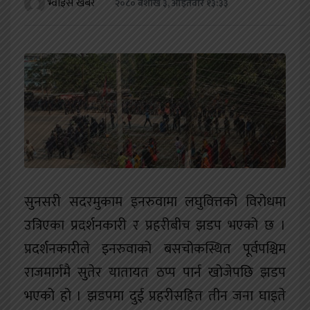
भ्वाइस खबर
२०८० बैशाख ३, आईतवार १३:३३
खेलकुद
शिक्षा
अन्य
सुनसरी सदरमुकाम इनरुवामा लघुवित्तको विरोधमा
उत्रिएका प्रदर्शनकारी र प्रहरीबीच झडप भएको छ ।
प्रदर्शनकारीले इनरुवाको बसचोकस्थित पूर्वपश्चिम
राजमार्गमै सुतेर यातायत ठप्प पार्न खोजेपछि झडप
भएको हो । झडपमा दुई प्रहरीसहित तीन जना घाइते