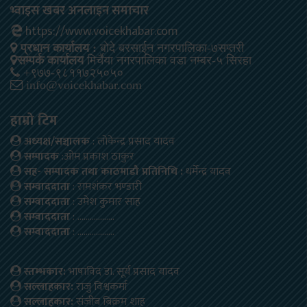
भ्वाइस खबर अनलाइन समाचार
https://www.voicekhabar.com
प्रधान कार्यालय :
बोदे बरसाईन नगरपालिका-७सप्तरी
सम्पर्क कार्यालय
मिर्चैया नगरपालिका वडा नम्बर-५ सिरहा
+९७७-९८११७२५०५०
info@voicekhabar.com
हाम्रो टिम
अध्यक्ष/सञ्चालक
: लोकेन्द्र प्रसाद यादव
सम्पादक
:ओम प्रकाश ठाकुर
सह- सम्पादक तथा काठमाडौ प्रतिनिधि :
धर्मेन्द्र यादव
सम्वाददाता
: रामशंकर भण्डारी
सम्वाददाता
: उमेश कुमार साह
सम्वाददाता
: ………………
सम्वाददाता
: ………………
स्तम्भकार:
भाषाविद डा. सूर्य प्रसाद यादव
सल्लाहकार:
राजु विश्वकर्मा
सल्लाहकार:
संजीब बिक्रम शाह