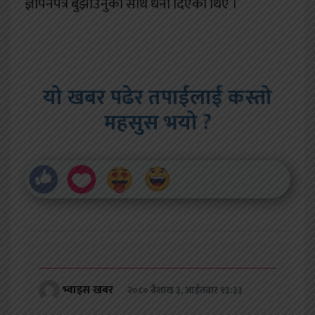
ज्ञापनपत्र बुझाउनुका साथै धर्ना दिँएका थिए ।
यो खबर पढेर तपाईलाई कस्तो
महसुस भयो ?
भ्वाइस खबर
२०८० बैशाख ३, आईतवार १३:३३