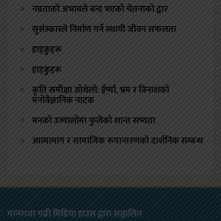
नम्रताको अभावले बन्द भएको चेतनाको द्वार
सुसंस्कारले निर्माण गर्ने स्थायी जीवन सफलता
हाइकुहरू
हाइकुहरू
कृति समीक्षा ओथेलो: ईर्ष्या, भ्रम र विनाशको
मनोवैज्ञानिक नाटक
मनको उज्यालोमा फुलेको शान्त सभ्यता
आत्मत्याग र सामाजिक रूपान्तरणको दार्शनिक सम्बन्ध
मानराजा गढी मिडिया हाउस द्वारा सञ्चालित