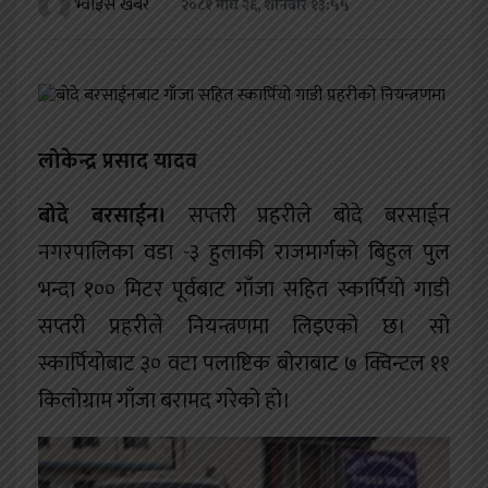
भ्वाइस खबर
२०८१ माघ २६, शनिबार १३:५५
खेलकुद
शिक्षा
अन्य
लोकेन्द्र प्रसाद यादव
बोदे बरसाईन।
सप्तरी प्रहरीले बोदे बरसाईन
नगरपालिका वडा -३ हुलाकी राजमार्गको बिहुल पुल
भन्दा १०० मिटर पूर्वबाट गाँजा सहित स्कार्पियो गाडी
सप्तरी प्रहरीले नियन्त्रणमा लिइएको छ। सो
स्कार्पियोबाट ३० वटा पलाष्टिक बोराबाट ७ क्विन्टल ११
किलोग्राम गाँजा बरामद गरेको हो।