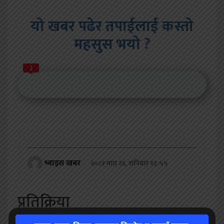
यो खबर पढेर तपाईलाई कस्तो
महसुस भयो ?
1
भ्वाइस खबर
२०८१ माघ २६, शनिबार १३:५५
प्रतिक्रिया