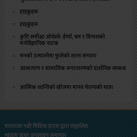
हाइकुहरू
हाइकुहरू
कृति समीक्षा ओथेलो: ईर्ष्या, भ्रम र विनाशको
मनोवैज्ञानिक नाटक
मनको उज्यालोमा फुलेको शान्त सभ्यता
आत्मत्याग र सामाजिक रूपान्तरणको दार्शनिक सम्बन्ध
आत्मिक शान्तिको खोजमा मानव चेतनाको यात्रा
मानराजा गढी मिडिया हाउस द्वारा सञ्चालित
भ्वाइस खबर अनलाइन समाचार