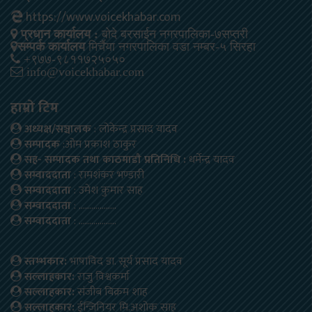
https://www.voicekhabar.com
प्रधान कार्यालय :
बोदे बरसाईन नगरपालिका-७सप्तरी
सम्पर्क कार्यालय
मिर्चैया नगरपालिका वडा नम्बर-५ सिरहा
+९७७-९८११७२५०५०
info@voicekhabar.com
हाम्रो टिम
अध्यक्ष/सञ्चालक
: लोकेन्द्र प्रसाद यादव
सम्पादक
:ओम प्रकाश ठाकुर
सह- सम्पादक तथा काठमाडौ प्रतिनिधि :
धर्मेन्द्र यादव
सम्वाददाता
: रामशंकर भण्डारी
सम्वाददाता
: उमेश कुमार साह
सम्वाददाता
: ………………
सम्वाददाता
: ………………
स्तम्भकार:
भाषाविद डा. सूर्य प्रसाद यादव
सल्लाहकार:
राजु विश्वकर्मा
सल्लाहकार:
संजीब बिक्रम शाह
सल्लाहकार:
ईन्जिनियर मि.अशोक साह