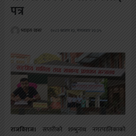
खेलकुद
पत्र
शिक्षा
भ्वाइस खबर
२०८२ श्रावण १३, मंगलवार २२:३५
अन्य
राजविराज।
सप्तरीको शम्भुनाथ नगरपालिकाको