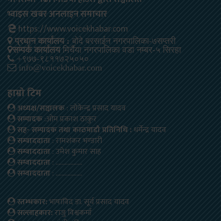
भ्वाइस खबर अनलाइन समाचार
https://www.voicekhabar.com
प्रधान कार्यालय :
बोदे बरसाईन नगरपालिका-७सप्तरी
सम्पर्क कार्यालय
मिर्चैया नगरपालिका वडा नम्बर-५ सिरहा
+९७७-९८११७२५०५०
info@voicekhabar.com
हाम्रो टिम
अध्यक्ष/सञ्चालक
: लोकेन्द्र प्रसाद यादव
सम्पादक
:ओम प्रकाश ठाकुर
सह- सम्पादक तथा काठमाडौ प्रतिनिधि :
धर्मेन्द्र यादव
सम्वाददाता
: रामशंकर भण्डारी
सम्वाददाता
: उमेश कुमार साह
सम्वाददाता
: ………………
सम्वाददाता
: ………………
स्तम्भकार:
भाषाविद डा. सूर्य प्रसाद यादव
सल्लाहकार:
राजु विश्वकर्मा