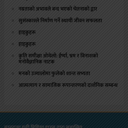
नम्रताको अभावले बन्द भएको चेतनाको द्वार
सुसंस्कारले निर्माण गर्ने स्थायी जीवन सफलता
हाइकुहरू
हाइकुहरू
कृति समीक्षा ओथेलो: ईर्ष्या, भ्रम र विनाशको
मनोवैज्ञानिक नाटक
मनको उज्यालोमा फुलेको शान्त सभ्यता
आत्मत्याग र सामाजिक रूपान्तरणको दार्शनिक सम्बन्ध
मानराजा गढी मिडिया हाउस द्वारा सञ्चालित