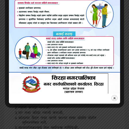
कहिले खुल्छ एमाले नेता भानुभक्त ढकाल संलग्‍न ओम्‍नीको
भ्रष्टाचारको फाइल ?