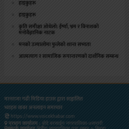
हाइकुहरू
हाइकुहरू
कृति समीक्षा ओथेलो: ईर्ष्या, भ्रम र विनाशको
मनोवैज्ञानिक नाटक
मनको उज्यालोमा फुलेको शान्त सभ्यता
आत्मत्याग र सामाजिक रूपान्तरणको दार्शनिक सम्बन्ध
मानराजा गढी मिडिया हाउस द्वारा सञ्चालित
भ्वाइस खबर अनलाइन समाचार
https://www.voicekhabar.com
प्रधान कार्यालय :
बोदे बरसाईन नगरपालिका-७सप्तरी
सम्पर्क कार्यालय
मिर्चैया नगरपालिका वडा नम्बर-५ सिरहा