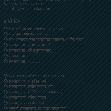
+९७७-९८११७२५०५०
info@voicekhabar.com
हाम्रो टिम
अध्यक्ष/सञ्चालक
: लोकेन्द्र प्रसाद यादव
सम्पादक
:ओम प्रकाश ठाकुर
सह- सम्पादक तथा काठमाडौ प्रतिनिधि :
धर्मेन्द्र यादव
सम्वाददाता
: रामशंकर भण्डारी
सम्वाददाता
: उमेश कुमार साह
सम्वाददाता
: ………………
सम्वाददाता
: ………………
स्तम्भकार:
भाषाविद डा. सूर्य प्रसाद यादव
सल्लाहकार:
राजु विश्वकर्मा
सल्लाहकार:
संजीब बिक्रम शाह
सल्लाहकार:
ईन्जिनियर मि.अशोक साह
सल्लाहकार:
धर्मनाथ यादव
सल्लाहकार:
पुषपेन्द्र साह
कानुनी सल्लाहकार:
अधिवक्ता चन्दन कर्ण