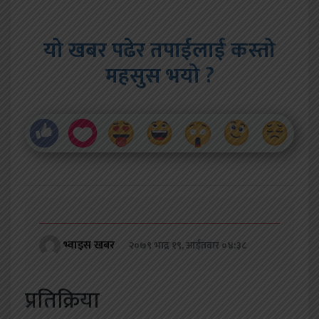
यो खबर पढेर तपाईलाई कस्तो
महसुस भयो ?
भ्वाइस खबर
२०७९ भाद्र १९, आईतवार ०४:३८
प्रतिक्रिया