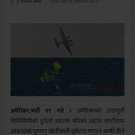
भ्वाइस खबर
२०७९ भाद्र १९, आईतवार ०४:३८
खेलकुद
शिक्षा
अन्य
अमेरिका,भदौ १९ गते ।
अमेरिकाको उत्तरपूर्वी
मिसिसिपीको टुपेलो सहरमा चोरेको जहाज घण्टौंसम्म
आकाशमा घुमाएर जानीजानी दुर्घटना गराउन धम्की दिने