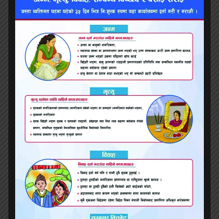
एडप्टेड स्क्रिनप्ले :
वुमन टकिङ
ओरिजिनल स्कोर :
अल क्वाइट अन द वेस्टर्न फ्रन्ट
यो खबर पढेर तपाईलाई कस्तो
महसुस भयो ?