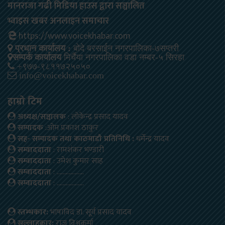
मानराजा गढी मिडिया हाउस द्वारा सञ्चालित
भ्वाइस खबर अनलाइन समाचार
https://www.voicekhabar.com
प्रधान कार्यालय :
बोदे बरसाईन नगरपालिका-७सप्तरी
सम्पर्क कार्यालय
मिर्चैया नगरपालिका वडा नम्बर-५ सिरहा
+९७७-९८११७२५०५०
info@voicekhabar.com
हाम्रो टिम
अध्यक्ष/सञ्चालक
: लोकेन्द्र प्रसाद यादव
सम्पादक
:ओम प्रकाश ठाकुर
सह- सम्पादक तथा काठमाडौ प्रतिनिधि :
धर्मेन्द्र यादव
सम्वाददाता
: रामशंकर भण्डारी
सम्वाददाता
: उमेश कुमार साह
सम्वाददाता
: ………………
सम्वाददाता
: ………………
स्तम्भकार:
भाषाविद डा. सूर्य प्रसाद यादव
सल्लाहकार:
राजु विश्वकर्मा