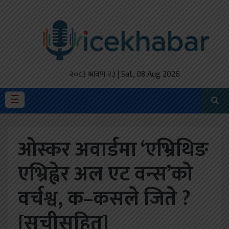
होमपेज
ताजा
अपडेट
२०८३ श्रावण २३ | Sat, 08 Aug 2026
मैथिली
☰
प्रदेश
ओस्कर अवार्डमा ‘एभ्रिथिङ
अर्थतंत्र
एभ्रिह्वेर अल एट वन्स’को
राजनीति
वर्चश्व, क–कसले जिते ?
विचार
स्वास्थ्य
[सूचीसहित]