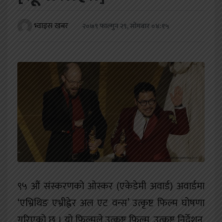
खेलकुद
भ्वाइस खबर
२०७९ फाल्गुन २९, सोमबार ०४:१५
शिक्षा
अन्य
९५ औं संस्करणको ओस्कर (एकेडेमी अवार्ड) अवार्डमा
‘एभ्रिथिङ एभ्रीह्वेर अल एट वन्स’ उत्कृष्ट फिल्म घोषणा
गरिएको छ । यो फिल्मले उत्कृष्ट फिल्म, उत्कृष्ट निर्देशन,