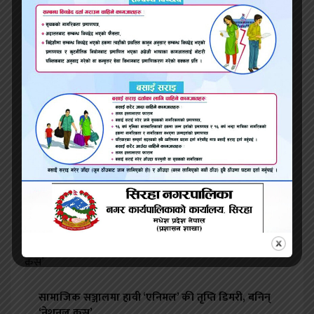
भ्वाइस खबर
२०७९ फाल्गुन २९, सोमबार ०४:१५
प्रतिक्रिया
सम्बन्धित समाचार
बीजेपी फकाउन खोज्दा कला गुमाएको ‘इमर्जेन्सी’
सामाजिक सञ्जालमा हावी ‘एनिमल’ की तृप्ति डिमरी, बनिन्
‘नेशनल क्रस’