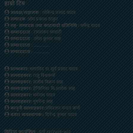
हाम्रो टिम
अध्यक्ष/सञ्चालक
: लोकेन्द्र प्रसाद यादव
सम्पादक
:ओम प्रकाश ठाकुर
सह- सम्पादक तथा काठमाडौ प्रतिनिधि :
धर्मेन्द्र यादव
सम्वाददाता
: रामशंकर भण्डारी
सम्वाददाता
: उमेश कुमार साह
सम्वाददाता
: ………………
सम्वाददाता
: ………………
स्तम्भकार:
भाषाविद डा. सूर्य प्रसाद यादव
सल्लाहकार:
राजु विश्वकर्मा
सल्लाहकार:
संजीब बिक्रम शाह
सल्लाहकार:
ईन्जिनियर मि.अशोक साह
सल्लाहकार:
धर्मनाथ यादव
सल्लाहकार:
पुषपेन्द्र साह
कानुनी सल्लाहकार:
अधिवक्ता चन्दन कर्ण
बजार ब्यवस्थापक::
दिपेन्द्र कुमार यादव
मिडिया काउन्सिल
: दर्ता ६१/२०८१-०८२