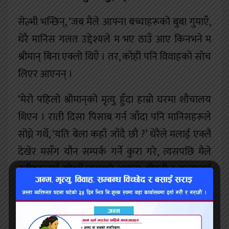
सेल्भी भन्छिन्, ‘जब मैले आफ्ना बच्चाहरूको बुबा गुमाएँ,
धेरै मानिस गलत उद्देश्यले म भए ठाउँ आए किनभने म
श्रीमान् बिना एक्लो थिएँ । तर, कोही पनि विवाहको सोच
लिएर आएनन् ।
‘मेरो पहिलो श्रीमान्‌को मृत्यु हुँदा हाम्रो घरमा शौचालय
थिएन । राती दिसा पिसाब गर्न जाँदा पनि मानिसहरूले
सोध्ने गर्थे, ‘यति बेला कहाँ जाँदै छौ ?’ धेरैले मलाई एक्लै
देखेर मसँग यौन सम्पर्क गर्ने कुरा गरे, त्यसपछि मैले
उनीहरूलाई सोध्थेँ ‘यसबारे आफ्ना श्रीमती र बच्चालाई
कुरा गर्नुहुन्छ ?’ त्यसपछि उनीहरू भाग्ने गर्दथे ।’
‘मभन्दा उमेरदार महिलाहरुमा त फेरी बिहे गर्ने हिम्मत