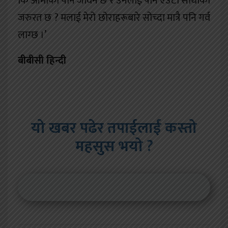
कि आमाको पनि जीवन छ र उनलाई पनि एउटा साथीको
जरुरत छ ? मलाई मेरो छोराहरूबारे सोच्दा मात्रै पनि गर्व
लाग्छ ।’
बीबीसी हिन्दी
यो खबर पढेर तपाईलाई कस्तो
महसुस भयो ?