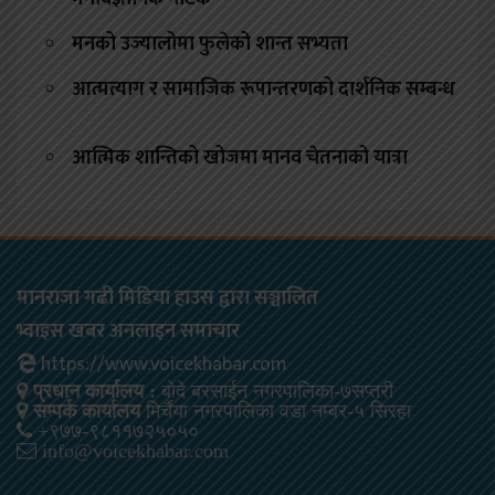
मनको उज्यालोमा फुलेको शान्त सभ्यता
आत्मत्याग र सामाजिक रूपान्तरणको दार्शनिक सम्बन्ध
आत्मिक शान्तिको खोजमा मानव चेतनाको यात्रा
मानराजा गढी मिडिया हाउस द्वारा सञ्चालित
भ्वाइस खबर अनलाइन समाचार
https://www.voicekhabar.com
प्रधान कार्यालय :
बोदे बरसाईन नगरपालिका-७सप्तरी
सम्पर्क कार्यालय
मिर्चैया नगरपालिका वडा नम्बर-५ सिरहा
+९७७-९८११७२५०५०
info@voicekhabar.com