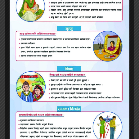
नहोला तर म श्रीमान् गुमाएर एक्लै बसिरहेका
युवतीहरूलाई नयाँ आशा दिन्छु ।’
श्रीमान् बितिसकेका महिलाहरूलाई अपिल गर्दै सेल्भी
भन्छिन्, ‘मजस्ता श्रीमान् गुमाउनेहरूले साहसी निर्णय
लिनुपर्छ र पुनः घरबार बसाउनुपर्छ । मजस्ता धेरै महिला
आफ्नो साँचो भावना लुकाउँछन् र डरमा बाँच्छन् ।’
‘एक्लै बाँच्न धेरै गाह्रो छ । यसरी जीवन बाँच्नै पर्छ भन्ने छैन
। म चाहन्छु कि मानिसहरूले आफ्नो जीवनलाई महत्त्व
दिउन् । मानिसहरूले के भन्छन् त्यसको वास्ता नगर्नुहोस्
। ’सेल्भीको दोस्रो विवाहमा उनको परिवारका कोही पनि
सहभागी भएनन् । उनको दोस्रो श्रीमानका परिवारका
सदस्यहरू मात्र उपस्थित थिए ।