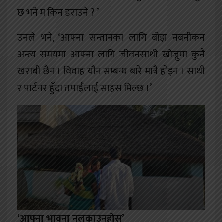
छ भने म किन डराउने ? ’
उनले भने, ‘आफ्ना सन्तानका लागि बोझ नबनीकन
अन्त्य समयमा आफ्ना लागि जीवनसाथी खोज्नुमा कुनै
खराबी छैन । विवाह यौन सम्बन्ध बारे मात्रै होइन । साथी
र पार्टनर हुँदा तपाईँलाई साहस मिल्छ ।’
‘आफ्ना भावना नलुकाउनुहोस्’