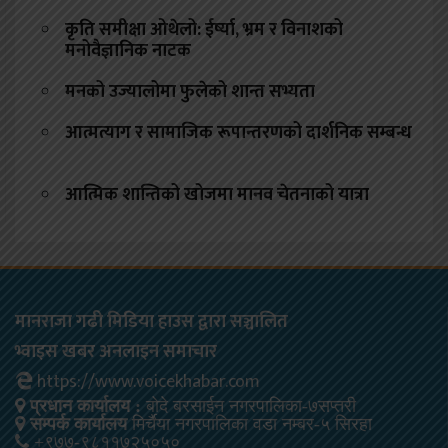
कृति समीक्षा ओथेलो: ईर्ष्या, भ्रम र विनाशको
मनोवैज्ञानिक नाटक
मनको उज्यालोमा फुलेको शान्त सभ्यता
आत्मत्याग र सामाजिक रूपान्तरणको दार्शनिक सम्बन्ध
आत्मिक शान्तिको खोजमा मानव चेतनाको यात्रा
मानराजा गढी मिडिया हाउस द्वारा सञ्चालित
भ्वाइस खबर अनलाइन समाचार
https://www.voicekhabar.com
प्रधान कार्यालय :
बोदे बरसाईन नगरपालिका-७सप्तरी
सम्पर्क कार्यालय
मिर्चैया नगरपालिका वडा नम्बर-५ सिरहा
+९७७-९८११७२५०५०