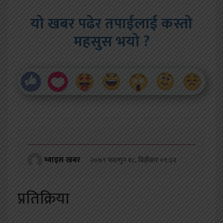
यो खबर पढेर तपाईलाई कस्तो
महसुस भयो ?
भ्वाइस खबर
२०७९ फाल्गुन १८, बिहीबार ०९:३२
प्रतिक्रिया