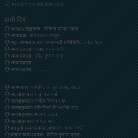
info@voicekhabar.com
हाम्रो टिम
अध्यक्ष/सञ्चालक
: लोकेन्द्र प्रसाद यादव
सम्पादक
:ओम प्रकाश ठाकुर
सह- सम्पादक तथा काठमाडौ प्रतिनिधि :
धर्मेन्द्र यादव
सम्वाददाता
: रामशंकर भण्डारी
सम्वाददाता
: उमेश कुमार साह
सम्वाददाता
: ………………
सम्वाददाता
: ………………
स्तम्भकार:
भाषाविद डा. सूर्य प्रसाद यादव
सल्लाहकार:
राजु विश्वकर्मा
सल्लाहकार:
संजीब बिक्रम शाह
सल्लाहकार:
ईन्जिनियर मि.अशोक साह
सल्लाहकार:
धर्मनाथ यादव
सल्लाहकार:
पुषपेन्द्र साह
कानुनी सल्लाहकार:
अधिवक्ता चन्दन कर्ण
बजार ब्यवस्थापक::
दिपेन्द्र कुमार यादव