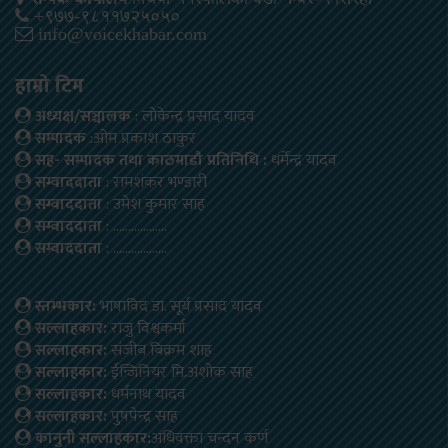
+९७७-९८११७२५०५०
info@voicekhabar.com
हाम्रो टिम
अध्यक्ष/सञ्चालक
: लोकेन्द्र प्रसाद यादव
सम्पादक
:ओम प्रकाश ठाकुर
सह- सम्पादक तथा काठमाडौ प्रतिनिधि :
धर्मेन्द्र यादव
सम्वाददाता
: रामशंकर भण्डारी
सम्वाददाता
: उमेश कुमार साह
सम्वाददाता
: ………………
सम्वाददाता
: ………………
स्तम्भकार:
भाषाविद डा. सूर्य प्रसाद यादव
सल्लाहकार:
राजु विश्वकर्मा
सल्लाहकार:
संजीब बिक्रम शाह
सल्लाहकार:
ईन्जिनियर मि.अशोक साह
सल्लाहकार:
धर्मनाथ यादव
सल्लाहकार:
पुषपेन्द्र साह
कानुनी सल्लाहकार:
अधिवक्ता चन्दन कर्ण