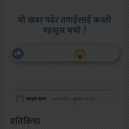
यो खबर पढेर तपाईलाई कस्तो
महसुस भयो ?
भ्वाइस खबर
२०७९ भाद्र ८, बुधबार ०८:५२
प्रतिक्रिया