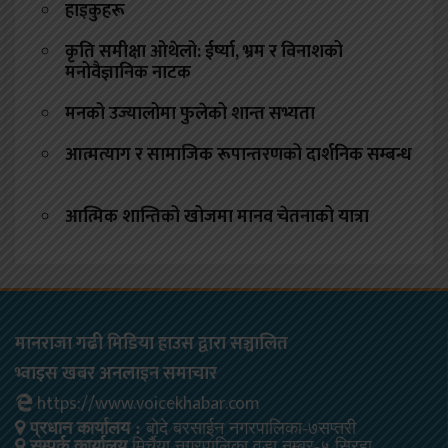
हाइकुहरू
कृति समीक्षा ओथेलो: ईर्ष्या, भ्रम र विनाशको
मनोवैज्ञानिक नाटक
मनको उज्यालोमा फुलेको शान्त सभ्यता
आत्मत्याग र सामाजिक रूपान्तरणको दार्शनिक सम्बन्ध
आत्मिक शान्तिको खोजमा मानव चेतनाको यात्रा
मानराजा गढी मिडिया हाउस द्वारा सञ्चालित
भ्वाइस खबर अनलाइन समाचार
https://www.voicekhabar.com
प्रधान कार्यालय :
बोदे बरसाईन नगरपालिका-७सप्तरी
सम्पर्क कार्यालय
मिर्चैया नगरपालिका वडा नम्बर-५ सिरहा