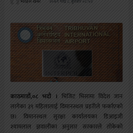
भ्वाइस खबर
२०७९ भाद्र ८, बुधबार ०८:५२
खेलकुद
शिक्षा
अन्य
काठमाडौं,०८ भदौ ।
भिजिट भिसामा विदेश जान
लागेका ३९ महिलालाई विमानस्थल प्रहरीले फर्काएको
छ। विमानस्थल सुरक्षा कार्यालयका डिआइजी
श्यामलाल ज्ञवालीका अनुसार सरकारले तोकेको