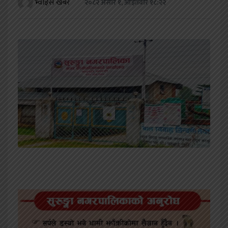
भ्वाइस खबर
२०८२ असार १, आईतवार १८:२२
खेलकुद
शिक्षा
अन्य