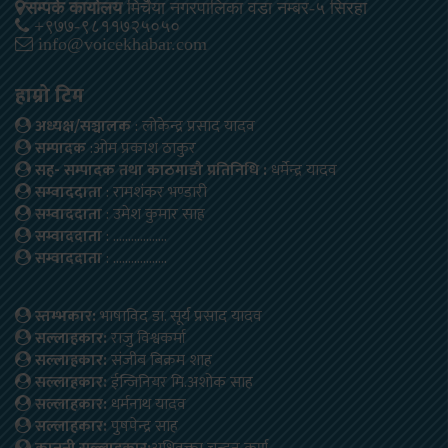
सम्पर्क कार्यालय
मिर्चैया नगरपालिका वडा नम्बर-५ सिरहा
+९७७-९८११७२५०५०
info@voicekhabar.com
हाम्रो टिम
अध्यक्ष/सञ्चालक
: लोकेन्द्र प्रसाद यादव
सम्पादक
:ओम प्रकाश ठाकुर
सह- सम्पादक तथा काठमाडौ प्रतिनिधि :
धर्मेन्द्र यादव
सम्वाददाता
: रामशंकर भण्डारी
सम्वाददाता
: उमेश कुमार साह
सम्वाददाता
: ………………
सम्वाददाता
: ………………
स्तम्भकार:
भाषाविद डा. सूर्य प्रसाद यादव
सल्लाहकार:
राजु विश्वकर्मा
सल्लाहकार:
संजीब बिक्रम शाह
सल्लाहकार:
ईन्जिनियर मि.अशोक साह
सल्लाहकार:
धर्मनाथ यादव
सल्लाहकार:
पुषपेन्द्र साह