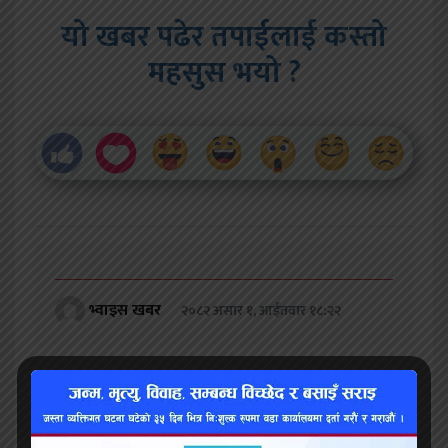
यो खबर पढेर तपाईलाई कस्तो
महसुस भयो ?
भ्वाइस खबर
२०८२ असार १, आईतवार १८:२२
प्रतिक्रिया