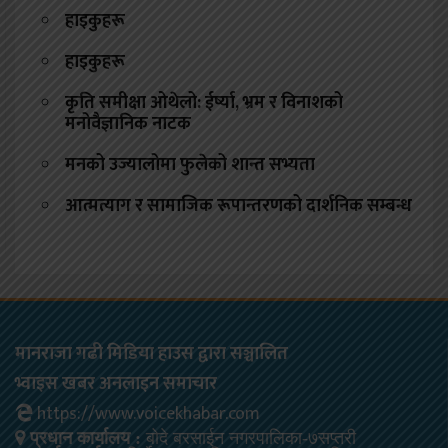
हाइकुहरू
हाइकुहरू
कृति समीक्षा ओथेलो: ईर्ष्या, भ्रम र विनाशको
मनोवैज्ञानिक नाटक
मनको उज्यालोमा फुलेको शान्त सभ्यता
आत्मत्याग र सामाजिक रूपान्तरणको दार्शनिक सम्बन्ध
मानराजा गढी मिडिया हाउस द्वारा सञ्चालित
भ्वाइस खबर अनलाइन समाचार
https://www.voicekhabar.com
प्रधान कार्यालय :
बोदे बरसाईन नगरपालिका-७सप्तरी