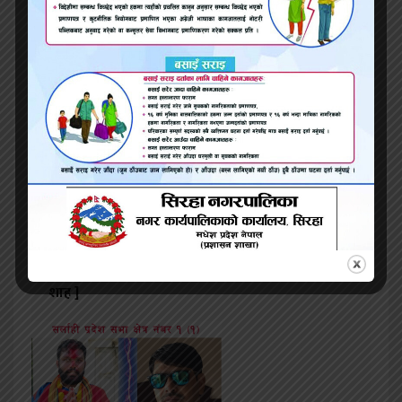
वन विज्ञानमा अनेरास्ववियु र क्रान्तिकारीको संयुक्त प्यानल
नै विजयी
विद्यालयले किताब र पोसाक बेचे दण्डित गरिन्छ [ बालेन
शाह ]