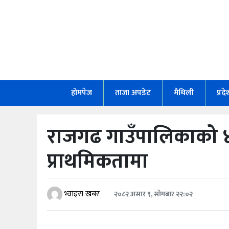
होमपेज
ताजा
अपडेट
होमपेज
ताजा अपडेट
मैथिली
प्रद
मैथिली
प्रदेश
राजगढ गाउँपालिकाको ४९
अर्थतंत्र
प्राथमिकतामा
राजनीति
विचार
भ्वाइस खबर
२०८२ असार ९, सोमबार २२:०२
स्वास्थ्य