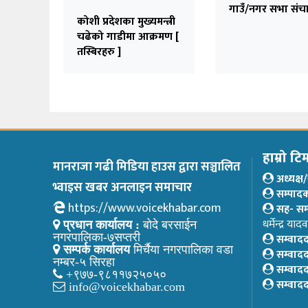
गाउँ/नगर सभा संच
कोशी प्रदेशका मुख्यमन्त्री
चढेको गाडीमा आक्रमण [
तस्बिरहरु ]
हाम्रो टि
मानराजा गढी मिडिया हाउस द्वारा सञ्चालित
अध्यक्
भ्वाइस खबर अनलाइन समाचार
सम्पाद
https://www.voicekhabar.com
सह- सम
धर्मेन्द्र यादव
प्रधान कार्यालय :
बोदे बरसाईन
सम्वाद
नगरपालिका-७सप्तरी
सम्पर्क कार्यालय
मिर्चैया नगरपालिका वडा
सम्वाद
नम्बर-५ सिरहा
सम्वाद
+९७७-९८११७२५०५०
सम्वाद
info@voicekhabar.com