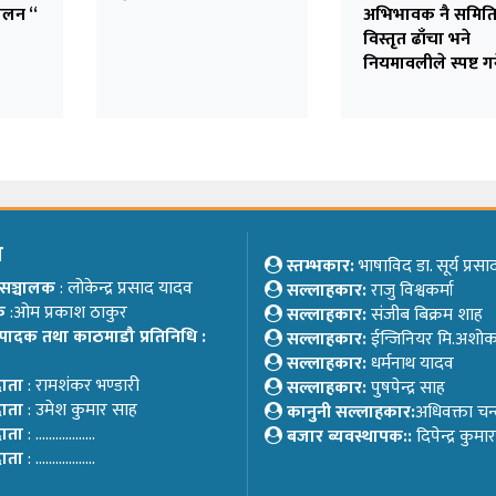
ालन “
अभिभावक नै समित
विस्तृत ढाँचा भने
नियमावलीले स्पष्ट गर्
म
स्तम्भकार:
भाषाविद डा. सूर्य प्रस
ष/सञ्चालक
: लोकेन्द्र प्रसाद यादव
सल्लाहकार:
राजु विश्वकर्मा
क
:ओम प्रकाश ठाकुर
सल्लाहकार:
संजीब बिक्रम शाह
्पादक तथा काठमाडौ प्रतिनिधि :
सल्लाहकार:
ईन्जिनियर मि.अशो
सल्लाहकार:
धर्मनाथ यादव
दाता
: रामशंकर भण्डारी
सल्लाहकार:
पुषपेन्द्र साह
दाता
: उमेश कुमार साह
कानुनी सल्लाहकार:
अधिवक्ता चन
दाता
: ………………
बजार ब्यवस्थापक::
दिपेन्द्र कुम
दाता
: ………………