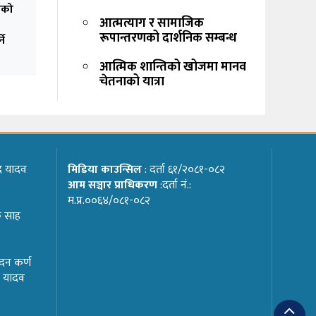
िको
आत्मत्याग र सामाजिक
रूपान्तरणको दार्शनिक सम्बन्ध
ने
आत्मिक शान्तिको खोजमा मानव
चेतनाको यात्रा
ाद यादव
मिडिया काउन्सिल
: दर्ता ६१/२०८१-०८२
आम सञ्चार प्राधिकरण
:दर्ता नं.:
म.प्र.००६४/०८१-०८२
क साह
्दन कर्ण
ार यादव