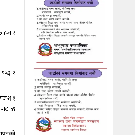
७ हजार
ख ९५३ र
ाजश्व १
बाट ६९
 वापतको