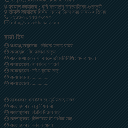
https://www.voicekhabar.com
प्रधान कार्यालय :
बोदे बरसाईन नगरपालिका-७सप्तरी
सम्पर्क कार्यालय
मिर्चैया नगरपालिका वडा नम्बर-५ सिरहा
+९७७-९८११७२५०५०
info@voicekhabar.com
हाम्रो टिम
अध्यक्ष/सञ्चालक
: लोकेन्द्र प्रसाद यादव
सम्पादक
:ओम प्रकाश ठाकुर
सह- सम्पादक तथा काठमाडौ प्रतिनिधि :
धर्मेन्द्र यादव
सम्वाददाता
: रामशंकर भण्डारी
सम्वाददाता
: उमेश कुमार साह
सम्वाददाता
: ………………
सम्वाददाता
: ………………
स्तम्भकार:
भाषाविद डा. सूर्य प्रसाद यादव
सल्लाहकार:
राजु विश्वकर्मा
सल्लाहकार:
संजीब बिक्रम शाह
सल्लाहकार:
ईन्जिनियर मि.अशोक साह
सल्लाहकार:
धर्मनाथ यादव