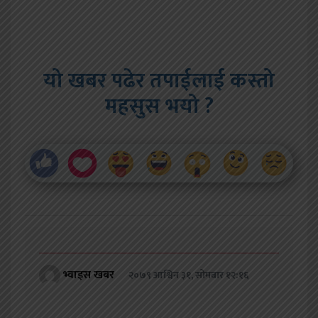
यो खबर पढेर तपाईलाई कस्तो
महसुस भयो ?
भ्वाइस खबर
२०७९ आश्विन ३१, सोमबार १२:१६