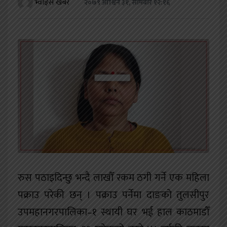
भ्वाइस खबर
२०७९ आश्विन ३१, सोमबार १२:१६
खेलकुद
शिक्षा
अन्य
रुस पठाइदिन्छु भन्दै लाखौँ रकम ठगी गर्ने एक महिला
पक्राउ परेकी छन् । पक्राउ पर्नेमा दाङको तुलसीपुर
उपमहानगरपालिका–१ स्थायी घर भई हाल काठमाडौँ