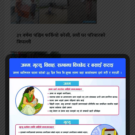
३९ वर्षमा पश्चिम फर्कियो कोसी, सयौं घर परिवारको
बिचल्ली
ट्रकको ठक्करबाट आमाको मृत्यु, छोरीसहित तीनजना
घाइते