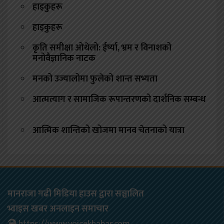
हाइकुहरू
हाइकुहरू
कृति समीक्षा ओथेलो: ईर्ष्या, भ्रम र विनाशको
मनोवैज्ञानिक नाटक
मनको उज्यालोमा फुलेको शान्त सभ्यता
आत्मत्याग र सामाजिक रूपान्तरणको दार्शनिक सम्बन्ध
आत्मिक शान्तिको खोजमा मानव चेतनाको यात्रा
मानराजा गढी मिडिया हाउस द्वारा सञ्चालित
भ्वाइस खबर अनलाइन समाचार