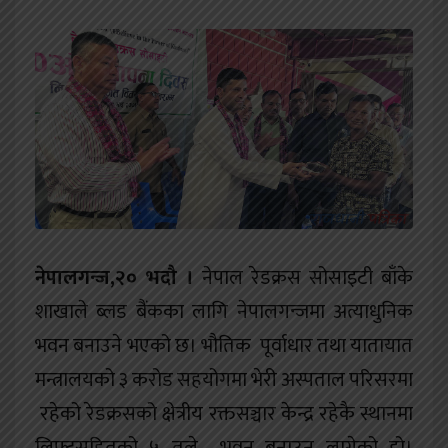
खेलकुद
शिक्षा
अन्य
नेपालगन्ज,२० भदौ ।
नेपाल रेडक्रस सोसाइटी बाँके
शाखाले ब्लड बैंकका लागि नेपालगन्जमा अत्याधुनिक
भवन बनाउने भएको छ। भौतिक पूर्वाधार तथा यातायात
मन्त्रालयको ३ करोड सहयोगमा भेरी अस्पताल परिसरमा
रहेको रेडक्रसको क्षेत्रीय रक्तसञ्चार केन्द्र रहेकै स्थानमा
लिफ्टसहितको ५ तले भवन बनाउन लागेको हो।