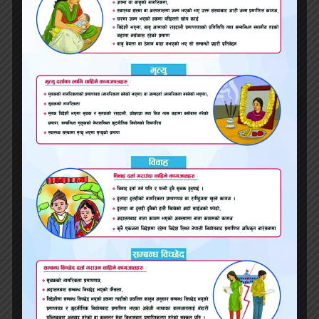
यो खबर पढेर तपाईलाई कस्तो
महसुस भयो ?
भ्वाइस खबर
२०७९ भाद्र २०, सोमबार ०४:४३
प्रतिक्रिया