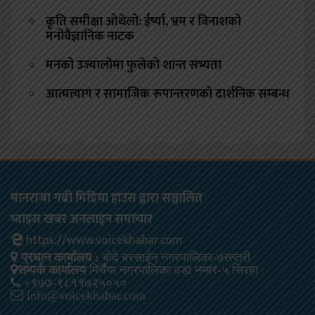
कृति समीक्षा ओथेलो: ईर्ष्या, भ्रम र विनाशको
मनोवैज्ञानिक नाटक
मनको उज्यालोमा फुलेको शान्त सभ्यता
आत्मत्याग र सामाजिक रूपान्तरणको दार्शनिक सम्बन्ध
मानराजा गढी मिडिया हाउस द्वारा सञ्चालित
भ्वाइस खबर अनलाइन समाचार
https://www.voicekhabar.com
प्रधान कार्यालय :
बोदे बरसाईन नगरपालिका-७सप्तरी
सम्पर्क कार्यालय
मिर्चैया नगरपालिका वडा नम्बर-५ सिरहा
+९७७-९८११७२५०५०
info@voicekhabar.com