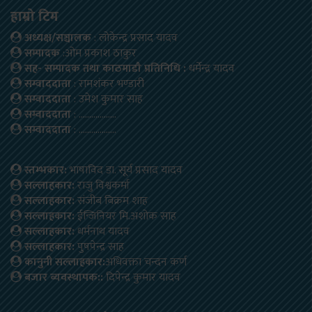
हाम्रो टिम
अध्यक्ष/सञ्चालक
: लोकेन्द्र प्रसाद यादव
सम्पादक
:ओम प्रकाश ठाकुर
सह- सम्पादक तथा काठमाडौ प्रतिनिधि :
धर्मेन्द्र यादव
सम्वाददाता
: रामशंकर भण्डारी
सम्वाददाता
: उमेश कुमार साह
सम्वाददाता
: ………………
सम्वाददाता
: ………………
स्तम्भकार:
भाषाविद डा. सूर्य प्रसाद यादव
सल्लाहकार:
राजु विश्वकर्मा
सल्लाहकार:
संजीब बिक्रम शाह
सल्लाहकार:
ईन्जिनियर मि.अशोक साह
सल्लाहकार:
धर्मनाथ यादव
सल्लाहकार:
पुषपेन्द्र साह
कानुनी सल्लाहकार:
अधिवक्ता चन्दन कर्ण
बजार ब्यवस्थापक::
दिपेन्द्र कुमार यादव