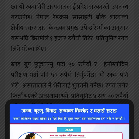
छ। यो रकम भेरी अस्पताललाई प्रदेश सरकारले उपलब्ध
गराउनेछ। नेपाल रेडक्रस सोसाइटी बाँके शाखाको
क्षेत्रीय रक्तसञ्चार केन्द्रका प्रमुख उपेन्द्र रेग्मीका अनुसार
यसअघि बिरामीले १ हजार रुपैयाँ तिरेर प्रतियुनिट रगत
लिने गरेका थिए।
ब्लड ग्रुप छुट्ट्याउनु पर्दा ५० रुपैयाँ र हेमोग्लोबिन
परीक्षण गर्दा पनि ५० रुपैयाँ तिर्नुपर्नेछ। यो रकम पनि
भेरी अस्पतालले नै भेरीलाई भुक्तानी गर्नेछ। रगत लगेर
फिर्ता भएको अवस्थामा भने प्रतियुनिट ४ सय ५० रुपैयाँ
पनि ब्लड बैंकले भेरीबाट पाउनेछ।