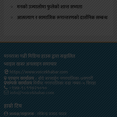
मनको उज्यालोमा फुलेको शान्त सभ्यता
आत्मत्याग र सामाजिक रूपान्तरणको दार्शनिक सम्बन्ध
मानराजा गढी मिडिया हाउस द्वारा सञ्चालित
भ्वाइस खबर अनलाइन समाचार
https://www.voicekhabar.com
प्रधान कार्यालय :
बोदे बरसाईन नगरपालिका-७सप्तरी
सम्पर्क कार्यालय
मिर्चैया नगरपालिका वडा नम्बर-५ सिरहा
+९७७-९८११७२५०५०
info@voicekhabar.com
हाम्रो टिम
अध्यक्ष/सञ्चालक
: लोकेन्द्र प्रसाद यादव