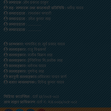
सम्पादक
:ओम प्रकाश ठाकुर
सह- सम्पादक तथा काठमाडौ प्रतिनिधि :
धर्मेन्द्र यादव
सम्वाददाता
: रामशंकर भण्डारी
सम्वाददाता
: उमेश कुमार साह
सम्वाददाता
: ………………
सम्वाददाता
: ………………
स्तम्भकार:
भाषाविद डा. सूर्य प्रसाद यादव
सल्लाहकार:
राजु विश्वकर्मा
सल्लाहकार:
संजीब बिक्रम शाह
सल्लाहकार:
ईन्जिनियर मि.अशोक साह
सल्लाहकार:
धर्मनाथ यादव
सल्लाहकार:
पुषपेन्द्र साह
कानुनी सल्लाहकार:
अधिवक्ता चन्दन कर्ण
बजार ब्यवस्थापक::
दिपेन्द्र कुमार यादव
मिडिया काउन्सिल
: दर्ता ६१/२०८१-०८२
आम सञ्चार प्राधिकरण
:दर्ता नं.: म.प्र.००६४/०८१-०८२