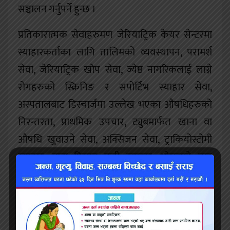
सञ्चालन गर्नुपर्ने हुन्छ ।
प्रतिकारात्मक सेवाहरुमण जेरियाट्रिक केयर सेन्टरमा
स्याहारकर्ताका लागि तालिमको व्यवस्थापन, परामर्श
सेवा, जेरियाट्रिक खोप सेवा, ज्येष्ठ नागरिकलाई लाग्ने
रोगहरुको स्क्रिनिङ र सपोर्टिभ स्याहार सेवा,
अस्पतालबाट डिस्चार्जमा उल्लेख भएका औषधिहरुको
निरन्तरता, प्राथमिक उपचार, ट्युबमार्फत खाना वा
औषधि खुवाउने सेवा, अक्सिजन सेवा, ट्राकियोस्टोमी
स्याहार, बाह्य पिसाब नली स्याहार, ओछयाने घाउ
स्याहार, अल्जाइमर तथा डिमेन्सिया सम्बन्धी सेवा
आदिको व्यवस्था गर्नुपर्ने हुन्छ ।
पुनर्स्थापनात्मक सेवामा फिजियोथेरापी, अकुपेशनल