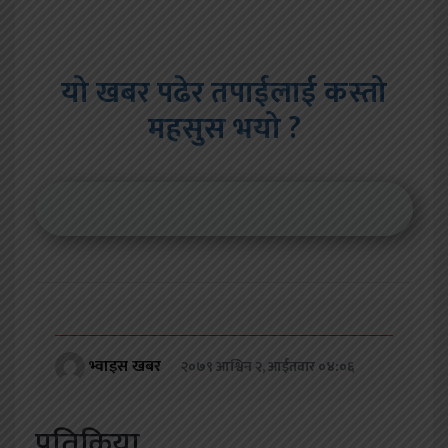
यो खबर पढेर तपाईलाई कस्तो
महसुस भयो ?
भ्वाइस खबर
२०७९ आश्विन २, आईतवार ०४:०६
प्रतिक्रिया