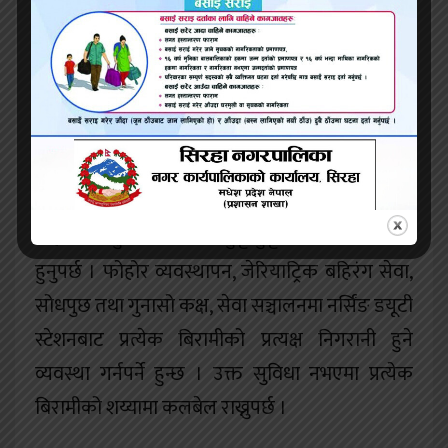
नर्सिङ विषयमा तालिम प्राप्त गरेको नर्सिङ प्रमुख हुनुपर्ने
छ ।
५० देखि २०० शय्यासम्मको केयर होमका लागि
जेरियाट्रिक नर्सिङमा स्नातकोत्तर उत्तिर्ण जेरियाट्रिक
नर्सिङ विषयमा तालिम प्राप्त नर्सिङ प्रमुख हुनु पर्नेछ ।
यस्तै, पूर्वाधार, ज्येष्ठ नागरिकमैत्री वातावरणका साथै
महिला र पुरुषका लागि छुट्टाछुट्टै कोठाको व्यवस्था
हुनुपर्छ । फोहोर व्यवस्थापन, जेरियाट्रिक बहिरंग सेवा,
सोधपुछ तथा गुनासो कक्ष, सेवा सञ्चालनमा नर्सिंङ डयूटी
स्टेशनबाट प्रत्येक बिरामीको प्रत्यक्ष निगरानी हुने
व्यवस्था गर्नपर्ने हुन्छ । उक्त सुविधा नभएमा प्रत्येक
बिरामीको शय्यामा कलबेल राख्नुपर्छ ।