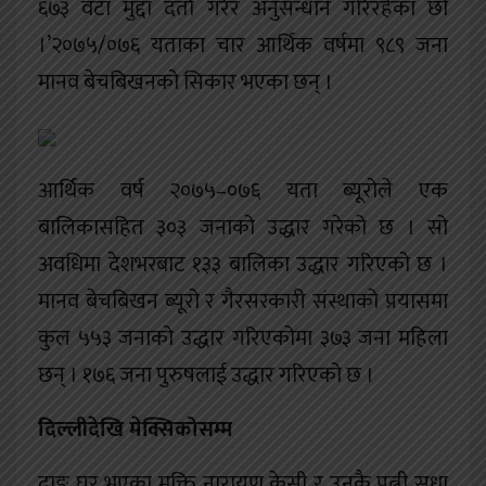
६७३ वटा मुद्दा दर्ता गरेर अनुसन्धान गरिरहेका छौं
।’२०७५/०७६ यताका चार आर्थिक वर्षमा ९८९ जना
मानव बेचबिखनको सिकार भएका छन् ।
आर्थिक वर्ष २०७५–०७६ यता ब्यूरोले एक
बालिकासहित ३०३ जनाको उद्धार गरेको छ । सो
अवधिमा देशभरबाट १३३ बालिका उद्धार गरिएको छ ।
मानव बेचबिखन ब्यूरो र गैरसरकारी संस्थाको प्रयासमा
कुल ५५३ जनाको उद्धार गरिएकोमा ३७३ जना महिला
छन् । १७६ जना पुरुषलाई उद्धार गरिएको छ ।
दिल्लीदेखि मेक्सिकोसम्म
दाङ घर भएका मुक्ति नारायण केसी र उनकै पत्नी सुधा