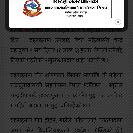
छन् । बहराइन स्थित अस्पतालमा बिरामीको स्याहार गर्ने
काम मिलाइदिन्छु भनेर खोटाङका चन्द्रबहादुर राई भन्ने
चन्द्रदीपले एकजना महिलालाई बहराइन पठाए । २०५८
माघमा ५० हजार लिएर राईले उनलाई बहराइन पठाएका
थिए । बहराइनमा उनलाई किन्ने महिलासँग चन्द्र
बहादुरले ५ सय दिनार (१ लाख ६९ हजार नेपाली रुपैयाँ)
लिएको प्रहरीको अनुसन्धानबाट थाहा भएको छ ।
बहराइनमा यौन शोषणको सिकार भएपछि ती महिला
राजदूतावासको सहयोगमा नेपाल फर्किइन् । ब्यूरोले
चन्द्रदीपलाई २०७८ पुसमा पक्राउ गरेर मुद्दा चलाएको छ
। अहिले अदालतमा मुद्दा चलिरहेको छ ।
बहराइनमा मात्र होइन, गाउँले महिलालाई काठमाडौंमा
जम्मा गरेर बिचौलियाहरुले दुबईबाट मेक्सिको हुँदै