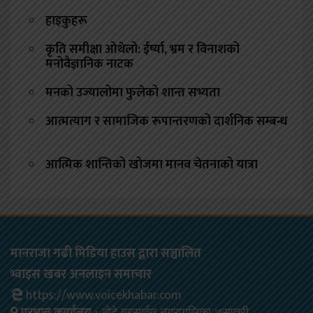
हाइकुहरू
कृति समीक्षा ओथेलो: ईर्ष्या, भ्रम र विनाशको
मनोवैज्ञानिक नाटक
मनको उज्यालोमा फुलेको शान्त सभ्यता
आत्मत्याग र सामाजिक रूपान्तरणको दार्शनिक सम्बन्ध
आत्मिक शान्तिको खोजमा मानव चेतनाको यात्रा
मानराजा गढी मिडिया हाउस द्वारा सञ्चालित
भ्वाइस खबर अनलाइन समाचार
https://www.voicekhabar.com
प्रधान कार्यालय :
बोदे बरसाईन नगरपालिका-७सप्तरी