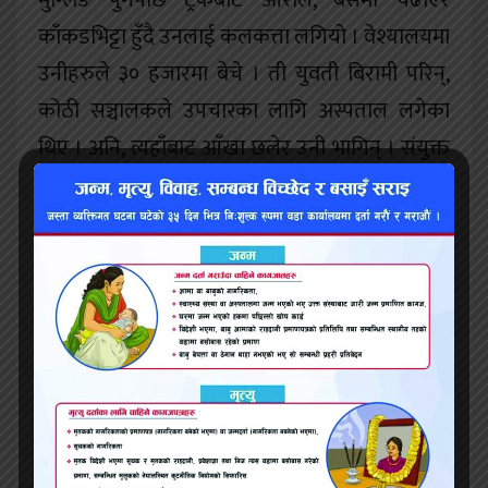
मुग्लिङ पुगेपछि ट्रकबाट ओराले, बसमा चढाएर
काँकडभिट्टा हुँदै उनलाई कलकत्ता लगियो । वेश्यालयमा
उनीहरुले ३० हजारमा बेचे । ती युवती बिरामी परिन्,
कोठी सञ्चालकले उपचारका लागि अस्पताल लगेका
थिए । अनि, त्यहाँबाट आँखा छलेर उनी भागिन् । संयुक्त
नेपाली केन्द्रीय सेवा संघको समन्वयमा उनको उद्धार
गरियो । २०५३ साउन १ मा उनी काठमाडौं फर्किइन् ।
काठमाडौं आएपछि पीडितले हनुमानढोकामा उजुरी
गरिन् । जिल्ला प्रहरी कार्यालय काठमाडौंलाई त्यतिबेला
हनुमानढोका भनेर चिनिन्थ्यो । लामो समय आफूलाई
बेच्नेहरु पक्राउ नपर्दा पीडितलाई न्यायको आश हराएको
थियो । तर, २५ वर्षपछि उनलाई खोज्दै प्रहरी पुगे । अनि,
फोटो देखाएर सोधे–‘उहाँलाई चिन्नुहुन्छ ?’