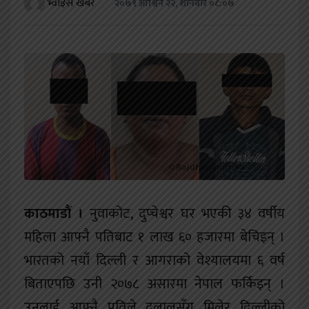
भ्वाइस खबर
२०७९ आश्विन २२, शनिबार ०८:०७
खेलकुद
शिक्षा
अन्य
काठमाडौं ।
नुवाकोट, दुप्चेश्वर घर भएकी ३४ वर्षीय
महिला आफ्नै पतिबाट १ लाख ६० हजारमा बेचिइन् ।
भारतको नयाँ दिल्ली र आगराको वेश्यालयमा ६ वर्ष
बिताएपछि उनी २०७८ असारमा नेपाल फर्किइन् ।
उनलाई आफ्नै पतिले दलालसँग मिलेर दिल्लीको