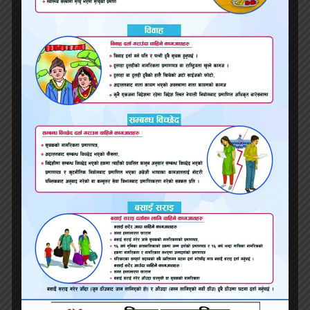
पीडितले भनिन्, ‘मलाई बेच्नेमध्येको एउटी उही हो !’
त्यसपछि प्रहरी लक्ष्मी परियारको खोजीमा जुट्यो ।
प्रहरीको पुरानो फाइलमा उनको फोटो नत्थी गरेर
राखिएको रहेछ ।‘पुराना फाइल हेर्दै थियौं,’ अनुसन्धानमा
संलग्न ब्यूरोका एक जना अधिकृतले भने, ‘फोटोबाट
पहिचान खुलेपछि लक्ष्मीलाई पक्राउ गर्न सफल भयौं ।’
लक्ष्मी परियारले आफूलाई लक्ष्मी केसी र लक्ष्मी विश्वकर्मा
भनेर वास्तविक थर लुकाएर बसेकी थिइन् । तर, २५
वर्षपछि उनी पक्राउ परिन् ।
डेढ लाखमै बेचिन्छन्
नेपाली महिला समुन्द्रपारी डेढ लाखमा पनि बेचिएका