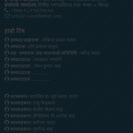
सम्पर्क कार्यालय
मिर्चैया नगरपालिका वडा नम्बर-५ सिरहा
+९७७-९८११७२५०५०
info@voicekhabar.com
हाम्रो टिम
अध्यक्ष/सञ्चालक
: लोकेन्द्र प्रसाद यादव
सम्पादक
:ओम प्रकाश ठाकुर
सह- सम्पादक तथा काठमाडौ प्रतिनिधि :
धर्मेन्द्र यादव
सम्वाददाता
: रामशंकर भण्डारी
सम्वाददाता
: उमेश कुमार साह
सम्वाददाता
: ………………
सम्वाददाता
: ………………
स्तम्भकार:
भाषाविद डा. सूर्य प्रसाद यादव
सल्लाहकार:
राजु विश्वकर्मा
सल्लाहकार:
संजीब बिक्रम शाह
सल्लाहकार:
ईन्जिनियर मि.अशोक साह
सल्लाहकार:
धर्मनाथ यादव
सल्लाहकार:
पुषपेन्द्र साह