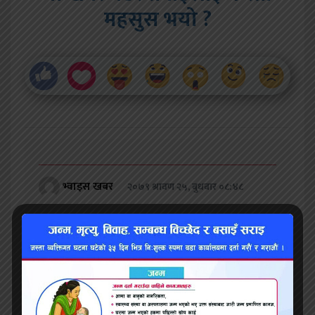
महसुस भयो ?
भ्वाइस खबर
२०७९ श्रावण २५, बुधबार ०८:४८
प्रतिक्रिया
सम्बन्धित समाचार