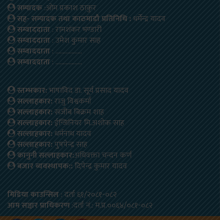
सम्पादक
:ओम प्रकाश ठाकुर
सह- सम्पादक तथा काठमाडौ प्रतिनिधि :
धर्मेन्द्र यादव
सम्वाददाता
: रामशंकर भण्डारी
सम्वाददाता
: उमेश कुमार साह
सम्वाददाता
: ………………
सम्वाददाता
: ………………
स्तम्भकार:
भाषाविद डा. सूर्य प्रसाद यादव
सल्लाहकार:
राजु विश्वकर्मा
सल्लाहकार:
संजीब बिक्रम शाह
सल्लाहकार:
ईन्जिनियर मि.अशोक साह
सल्लाहकार:
धर्मनाथ यादव
सल्लाहकार:
पुषपेन्द्र साह
कानुनी सल्लाहकार:
अधिवक्ता चन्दन कर्ण
बजार ब्यवस्थापक::
दिपेन्द्र कुमार यादव
मिडिया काउन्सिल
: दर्ता ६१/२०८१-०८२
आम सञ्चार प्राधिकरण
:दर्ता नं.: म.प्र.००६४/०८१-०८२