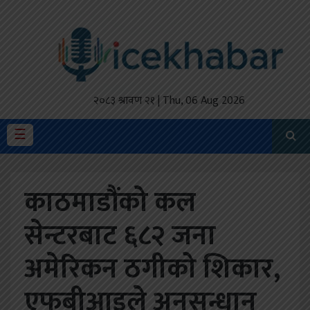
होमपेज
ताजा
अपडेट
२०८३ श्रावण २१ | Thu, 06 Aug 2026
मैथिली
☰
प्रदेश
काठमाडौंको कल
अर्थतंत्र
सेन्टरबाट ६८२ जना
राजनीति
अमेरिकन ठगीको शिकार,
विचार
स्वास्थ्य
एफबीआइले अनुसन्धान