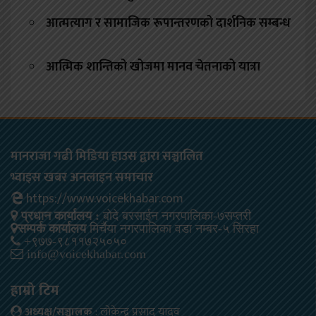
आत्मत्याग र सामाजिक रूपान्तरणको दार्शनिक सम्बन्ध
आत्मिक शान्तिको खोजमा मानव चेतनाको यात्रा
मानराजा गढी मिडिया हाउस द्वारा सञ्चालित
भ्वाइस खबर अनलाइन समाचार
https://www.voicekhabar.com
प्रधान कार्यालय :
बोदे बरसाईन नगरपालिका-७सप्तरी
सम्पर्क कार्यालय
मिर्चैया नगरपालिका वडा नम्बर-५ सिरहा
+९७७-९८११७२५०५०
info@voicekhabar.com
हाम्रो टिम
अध्यक्ष/सञ्चालक
: लोकेन्द्र प्रसाद यादव