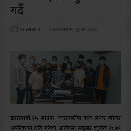
खेलकुद
गर्दै
शिक्षा
भ्वाइस खबर
२०७९ श्रावण २५, बुधबार ०८:४८
अन्य
काठमाडौं,
२५
साउन।
काठमाडौंमा कल सेन्टर खोलेर
अमेरिकामा ठगि गरेको आरोपमा साइबर ब्यूरोले २०७९