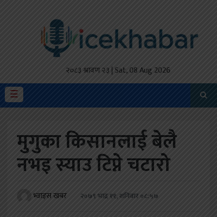
होमपेज
ताजा
अपडेट
२०८३ श्रावण २३ | Sat, 08 Aug 2026
मैथिली
☰
प्रदेश
मुगुका किसानलाई बेलै
अर्थतंत्र
नभइ स्याउ टिप्ने चटारो
राजनीति
विचार
भ्वाइस खबर
२०७९ भाद्र ११, शनिबार ०८:५७
स्वास्थ्य