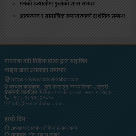
मनको उज्यालोमा फुलेको शान्त सभ्यता
आत्मत्याग र सामाजिक रूपान्तरणको दार्शनिक सम्बन्ध
मानराजा गढी मिडिया हाउस द्वारा सञ्चालित
भ्वाइस खबर अनलाइन समाचार
https://www.voicekhabar.com
प्रधान कार्यालय :
बोदे बरसाईन नगरपालिका-७सप्तरी
सम्पर्क कार्यालय
मिर्चैया नगरपालिका वडा नम्बर-५ सिरहा
+९७७-९८११७२५०५०
info@voicekhabar.com
हाम्रो टिम
अध्यक्ष/सञ्चालक
: लोकेन्द्र प्रसाद यादव
सम्पादक
:ओम प्रकाश ठाकुर