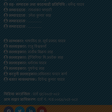
सह- सम्पादक तथा काठमाडौ प्रतिनिधि :
धर्मेन्द्र यादव
सम्वाददाता
: रामशंकर भण्डारी
सम्वाददाता
: उमेश कुमार साह
सम्वाददाता
: ………………
सम्वाददाता
: ………………
स्तम्भकार:
भाषाविद डा. सूर्य प्रसाद यादव
सल्लाहकार:
राजु विश्वकर्मा
सल्लाहकार:
संजीब बिक्रम शाह
सल्लाहकार:
ईन्जिनियर मि.अशोक साह
सल्लाहकार:
धर्मनाथ यादव
सल्लाहकार:
पुषपेन्द्र साह
कानुनी सल्लाहकार:
अधिवक्ता चन्दन कर्ण
बजार ब्यवस्थापक::
दिपेन्द्र कुमार यादव
मिडिया काउन्सिल
: दर्ता ६१/२०८१-०८२
आम सञ्चार प्राधिकरण
:दर्ता नं.: म.प्र.००६४/०८१-०८२