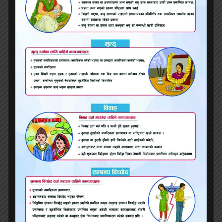
रासायनिक मलको अभाव झेल्दै पोखरेली किसान
सरस्वती बजारका संस्थापक स्व. छत्र नारायण
यादवकोशालिक शिलान्यास
राजबिराजः मधेश कृषि विश्वविद्यालयमा लागेको ताला
खुल्यो
‘दिगो विकासका लागि ग्रामिण महिलाको सशक्तीकरण
आवश्यक’