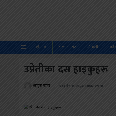
होमपेज
ताजा
अपडेट
होमपेज
ताजा अपडेट
मैथिली
प्रद
मैथिली
प्रदेश
उप्रेतीका दस हाइकुहरू
अर्थतंत्र
राजनीति
भ्वाइस खबर
२०८३ बैशाख २७, आईतवार ११:२४
विचार
स्वास्थ्य