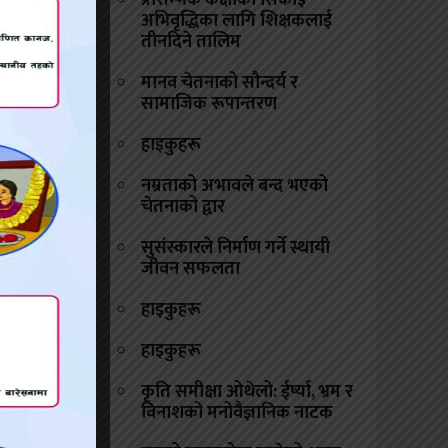
प्रारम्भिक कक्षाको सिकाइ
अभिवृद्धिका लागि शिक्षकलाई
तीनदिने तालिम
मानव चेतनाको सौन्दर्य र
सामाजिक रूपान्तरण
हाइकुहरू
नम्रताको अभावले बन्द भएको
चेतनाको द्वार
सुसंस्कारले निर्माण गर्ने स्थायी
जीवन सफलता
हाइकुहरू
हाइकुहरू
कृति समीक्षा ओथेलो: ईर्ष्या, भ्रम र
विनाशको मनोवैज्ञानिक नाटक