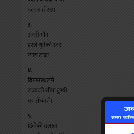
दलाल हाँस्छ।
३.
उजुरी मौन
डरले थुनेको स्वर
न्याय टाढा।
४.
विमानस्थलमै
राज्यको सीमा टुंग्यो
घर अँध्यारो।
५.
छिमेकी दलाल