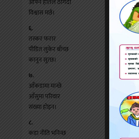
आफ्नै हातले ठगिँदा
विश्वास मर्छ।
६.
तस्कर फरार
पीडित लुकेर बाँच्छ
कानुन सुत्छ।
७.
आँकडामा मान्छे
आँसुमा परिवार
संख्या होइन।
८.
कडा नीति भनिन्छ