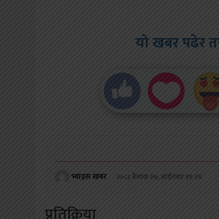
यो खबर पढेर त
भ्वाइस खबर
२०८३ बैशाख २७, आईतवार ११:२४
प्रतिक्रिया