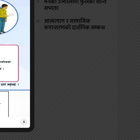
मनको उज्यालोमा फुलेको शान्त
सभ्यता
आत्मत्याग र सामाजिक
रूपान्तरणको दार्शनिक सम्बन्ध