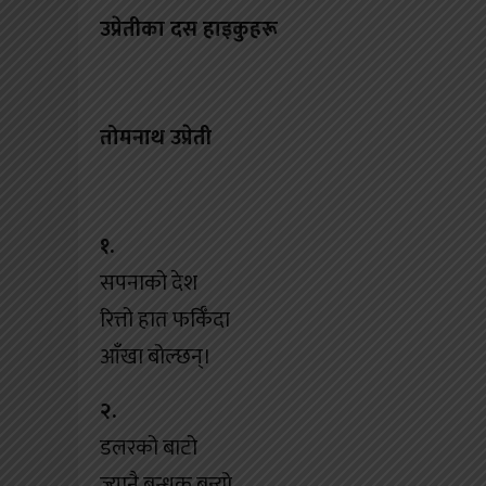
खेलकुद
उप्रेतीका दस हाइकुहरू
शिक्षा
अन्य
तोमनाथ उप्रेती
१.
सपनाको देश
रित्तो हात फर्किँदा
आँखा बोल्छन्।
२.
डलरको बाटो
ज्यानै बन्धक बन्यो