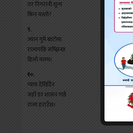
तर निगरानी शून्य
किन यस्तो?
९.
ज्यान गुमे बाटोमा
राज्यपछि सम्झिन्छ
ढिलो मलम।
१०.
न्याय देखिँदैन
जहाँ डर शासन गर्छ
राज्य हराउँछ।