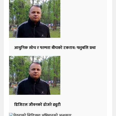
आधुनिक सोच र परम्परा बीचको टकराव: पशुबलि प्रथा
डिजिटल जीवनको डोजरे ड्युटी