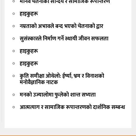
मानव चेतनाको सौन्दर्य र सामाजिक रूपान्तरण
हाइकुहरू
नम्रताको अभावले बन्द भएको चेतनाको द्वार
सुसंस्कारले निर्माण गर्ने स्थायी जीवन सफलता
हाइकुहरू
हाइकुहरू
कृति समीक्षा ओथेलो: ईर्ष्या, भ्रम र विनाशको
मनोवैज्ञानिक नाटक
मनको उज्यालोमा फुलेको शान्त सभ्यता
आत्मत्याग र सामाजिक रूपान्तरणको दार्शनिक सम्बन्ध