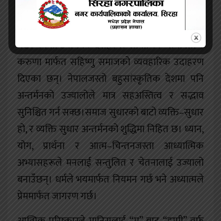
सहिष्णुता केवल विचार होइन, व्यवहार हो जसले
जातीय, धार्मिक र सांस्कृतिक विविधतालाई सम्मान
गर्छ। स्क्यान्डिनेभियन देशहरूले सामाजिक समानता र
करुणा मार्फत सहिष्णु समाजको व्यवहारिक उदाहरण
दिएका छन्। नेपालजस्तो बहुसांस्कृतिक देशमा पनि
अन्तर्मनको उज्यालोले मात्र सहअस्तित्व र सद्भाव
सुनिश्चित गर्न सक्छ।समाज सुधारको बाटो व्यक्ति–सुधार
हो, र व्यक्ति सुधार अन्तर्मनको शुद्धिमा निहित छ। ध्यान,
योग, प्रार्थना र आत्म–चिन्तनजस्ता आध्यात्मिक
अभ्यासहरूले मनलाई सन्तुलित र चेतनालाई उज्यालो
बनाउँछन्। धर्मले भयमार्फत नियमन गर्छ भने अध्यात्मले
प्रेममार्फत जागरण गर्छ।