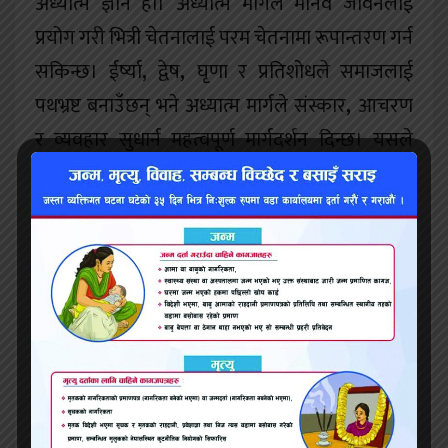
अध्यात्म ज्ञान हो। अध्यात्म मार्गले मानव जीवनलाई
प्रयोग गरी भित्री चेतनालाई परम चेतनामा रूपान्तरण गर्न
सकिन्छ। ईर्ष्या
,
द्वेष
,
घृणा र प्रतिशोधले समाजलाई
पथभ्रष्ट बनाउँछन् भने अध्यात्म मार्गले संस्कार
,
आचरण
र व्यवहार सुधार्न महत्वपूर्ण मार्गदर्शन दिन्छ। यसले
व्यक्तिलाई आत्मिक शान्ति र उच्च नैतिक मूल्यहरूको
अभ्यासमा जोड दिन्छ। जब समाजका सबै सदस्यले
अध्यात्मिक मूल्य र आचरणलाई अंगाल्छन्
,
तब
समाजमा एकता
,
शान्ति र समृद्धि वृद्धि हुन्छ। त्यसैले
अध्यात्ममा आधारित जीवन यापनले नैतिक प्रशासन
,
सामाजिक सुधार र मानवता सुधारमा सकारात्मक
योगदान पुर्याउँछ।
सहिष्णु समाजको अर्को महत्वपूर्ण पक्ष
शिक्षा र मूल्य–