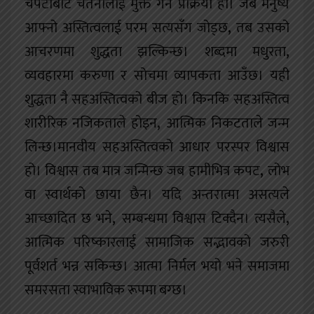
चपेटाबाट चेतनालाई मुक्त गर्ने प्रक्रिया हो। जब मनुष्य
आफ्नो अस्तित्वलाई परम सत्यसँग जोड्छ
,
तब उसको
आचरणमा शुद्धता झल्किन्छ। शब्दमा मधुरता
,
व्यवहारमा करुणा र सोचमा व्यापकता आउँछ। यही
शुद्धता नै सहअस्तित्वको बीज हो। किनकि सहअस्तित्व
शारीरिक नजिकताले होइन
,
आत्मिक निकटताले जन्म
लिन्छ।मानवीय सहअस्तित्वको आधार परस्पर विश्वास
हो। विश्वास तब मात्र जन्मिन्छ जब हामीभित्र कपट
,
लोभ
वा स्वार्थको छाया छैन। यदि अन्तरात्मा असत्यले
आच्छादित छ भने
,
सम्बन्धमा विश्वास टिक्दैन। त्यसैले
,
आत्मिक परिष्कारलाई सामाजिक सद्भावको जरुरी
पूर्वशर्त भन्न सकिन्छ। आत्मा निर्मल भयो भने समाजमा
समरसता स्वाभाविक रूपमा बग्छ।