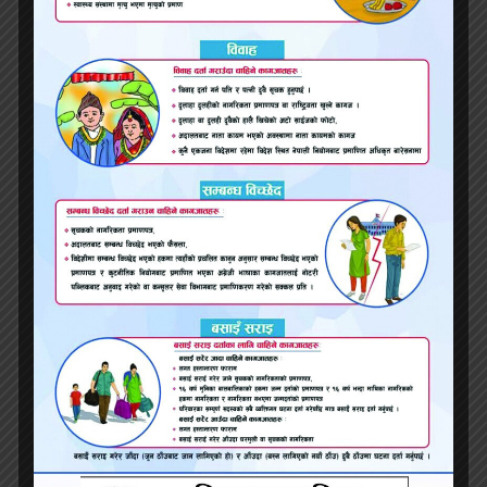
आधारित प्रशिक्षण
हो। जब बालबालिकामा नैतिकता
,
करुणा
,
सहिष्णुता र सेवा–भाव विकास गरिन्छ
,
तब
भविष्यमा उनीहरू समाजमा सकारात्मक परिवर्तनको
वाहक बन्छन्। यहाँ औपचारिक शिक्षा पर्याप्त छैन
;
नैतिक शिक्षा
,
संस्कार
,
ध्यान
,
योग र आत्म–अन्वेषण
जस्ता अभ्यासले अन्तर्मन उज्यालो बनाउँछ।अन्ततः
,
अन्तर्मनको उज्यालो र सहिष्णु समाज
निर्माण
एकअर्कासँग अविच्छिन्न छन्। व्यक्तिगत चेतना र
नैतिकता मात्र समाजलाई स्थायित्व
,
मेलमिलाप र समृद्धि
तर्फ डोर्याउन सक्छ। जब प्रत्येक नागरिकले आत्म–
परिष्कार
,
नैतिक मूल्य र सेवा–भाव आत्मसात् गर्छ
,
तब
समाजमा
समानता
,
न्याय
,
करुणा र सहिष्णुताको
संस्कृति स्थापित हुन्छ।