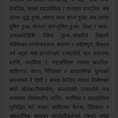
आत्मिक परिष्कारले मानिसलाई “म” बाट “हामी” तर्फ
डोर्याउँछ, जसले सहअस्तित्व र मानवता जन्माउँछ। जब
आत्मा शुद्ध हुन्छ, समाज स्वतः शान्त हुन्छ; जब आत्मा
दूषित हुन्छ, सभ्यता असन्तुलित हुन्छ। शिक्षा र बाल–
अवस्थादेखिकै नैतिक मूल्य–आधारित शिक्षाले
भविष्यका नागरिकहरूमा करुणा र सहिष्णुता विकास
गर्न मद्दत गर्छ।अन्तर्मनको उज्यालोले मात्र समाजमा
शान्ति, स्थायित्व र सहअस्तित्व सम्भव बनाउँछ।
व्यक्तिगत चेतना, नैतिकता र आध्यात्मिक मूल्यको
समन्वयले नै दिगो र मानव–केन्द्रित समाज निर्माणको
बाटो खोल्छ।निष्कर्षमा
,
अन्तर्मनको उज्यालोले मात्र
समाजमा दीर्घकालीन शान्ति
,
स्थायित्व र सहअस्तित्व
सुनिश्चित गर्न सक्छ। व्यक्तिगत चेतना
,
नैतिकता र
आध्यात्मिक मूल्यको समावेशीकरणले राष्ट्रको समग्र