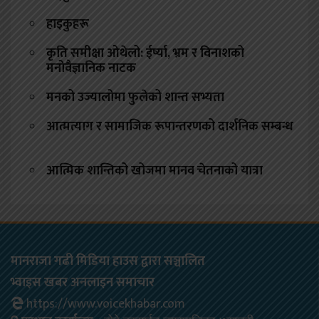
हाइकुहरू
कृति समीक्षा ओथेलो: ईर्ष्या, भ्रम र विनाशको
मनोवैज्ञानिक नाटक
मनको उज्यालोमा फुलेको शान्त सभ्यता
आत्मत्याग र सामाजिक रूपान्तरणको दार्शनिक सम्बन्ध
आत्मिक शान्तिको खोजमा मानव चेतनाको यात्रा
मानराजा गढी मिडिया हाउस द्वारा सञ्चालित
भ्वाइस खबर अनलाइन समाचार
https://www.voicekhabar.com