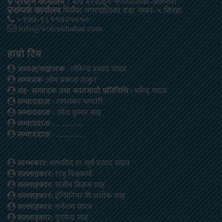
प्रधान कार्यालय :
बोदे बरसाईन नगरपालिका-७सप्तरी
सम्पर्क कार्यालय
मिर्चैया नगरपालिका वडा नम्बर-५ सिरहा
+९७७-९८११७२५०५०
info@voicekhabar.com
हाम्रो टिम
अध्यक्ष/सञ्चालक
: लोकेन्द्र प्रसाद यादव
सम्पादक
:ओम प्रकाश ठाकुर
सह- सम्पादक तथा काठमाडौ प्रतिनिधि :
धर्मेन्द्र यादव
सम्वाददाता
: रामशंकर भण्डारी
सम्वाददाता
: उमेश कुमार साह
सम्वाददाता
: ………………
सम्वाददाता
: ………………
स्तम्भकार:
भाषाविद डा. सूर्य प्रसाद यादव
सल्लाहकार:
राजु विश्वकर्मा
सल्लाहकार:
संजीब बिक्रम शाह
सल्लाहकार:
ईन्जिनियर मि.अशोक साह
सल्लाहकार:
धर्मनाथ यादव
सल्लाहकार:
पुषपेन्द्र साह