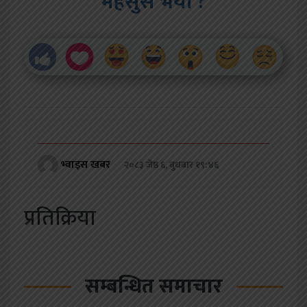
महसुस भयो ?
भ्वाइस खबर
२०८३ जेष्ठ ६, बुधबार १९:४६
प्रतिक्रिया
सम्बन्धित समाचार