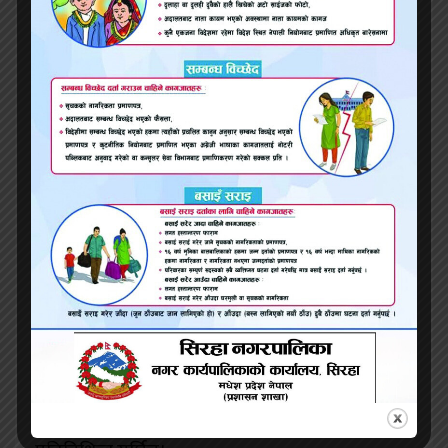
चेतनाको रूपमा प्रस्तुत गर्छ। यही चेतनाले पीडाबाट
आत्मबोध जन्माउँछ र मानव अस्तित्वको गहन सत्य
उजागर गर्छ, जसले जीवनलाई बुझ्ने नयाँ दार्शनिक दृष्टि
प्रदान गर्छ।
६. स्त्री मनोविज्ञान र नारी अस्तित्व
‘सेतो सिउँदो’ को सबैभन्दा सशक्त र प्रभावशाली पक्ष
यसको स्त्री मनोविज्ञानको गहन र सूक्ष्म चित्रण हो। यहाँ
नारी पात्रहरू कथाका अंग मात्र होइनन्, बरु समाजको
संरचनाभित्र दबिएका, संघर्षरत र निरन्तर आत्मपहिचान
खोजिरहेका जीवित चेतनाका रूपमा प्रस्तुत गरिएका
छन्। विशेषतः सन्ध्या, यस उपन्यासको केन्द्रबिन्दुमा रहेर
हजारौँ शोषित, पीडित र मौन बनाइएका नारीहरूको