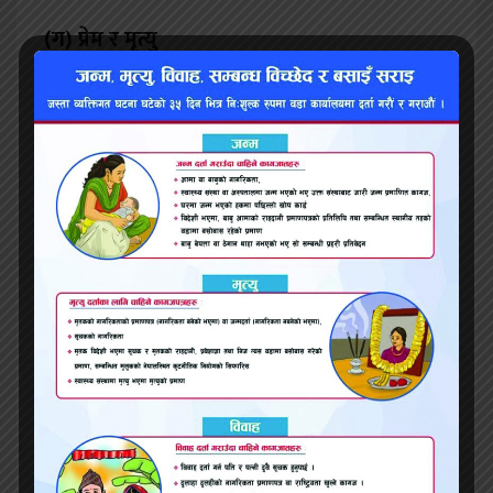
(
ग) प्रेम र मृत्यु
विकासको मृत्युले प्रेमलाई शारीरिक रूपमा समाप्त गर्छ,
तर दार्शनिक रूपमा शाश्वत बनाउँछ। मृत्युले प्रेमलाई
समय र शरीरको सीमाभन्दा माथि उठाउँछ, जसले
प्रेमलाई स्मृति र चेतनाको रूप दिन्छ।
‘सेतो सिउँदो’ ले प्रेमलाई भावनात्मक, सामाजिक र
विनाशकारी गरी तीन तहमा गहन रूपमा प्रस्तुत गरेको छ
। भावनात्मक प्रेममा शुद्धता, आत्मीयता र समर्पण
देखिन्छ भने सामाजिक प्रेमले विवाह, परम्परा र
मान्यतासँग जोडिएको सम्बन्धको यथार्थ देखाउँछ।
विनाशकारी प्रेमले भने शोषण, वस्तुकरण र पीडाको चरम
रूप उजागर गर्छ। उपन्यासले प्रेमलाई मुक्ति होइन,