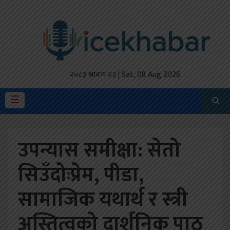
होमपेज
ताजा
अपडेट
२०८३ श्रावण २३ | Sat, 08 Aug 2026
मैथिली
☰
प्रदेश
उपन्यास समीक्षा: सेतो
अर्थतंत्र
सिउँदोःप्रेम, पीडा,
राजनीति
सामाजिक यथार्थ र स्त्री
विचार
स्वास्थ्य
अस्तित्वको दार्शनिक पाठ