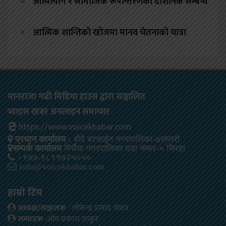
आत्मत्याग र सामाजिक रूपान्तरणको दार्शनिक सम्बन्ध
आत्मिक शान्तिको खोजमा मानव चेतनाको यात्रा
मानराजा गढी मिडिया हाउस द्वारा सञ्चालित
भ्वाइस खबर अनलाइन समाचार
https://www.voicekhabar.com
प्रधान कार्यालय :
बोदे बरसाईन नगरपालिका-७सप्तरी
सम्पर्क कार्यालय
मिर्चैया नगरपालिका वडा नम्बर-५ सिरहा
+९७७-९८११७२५०५०
info@voicekhabar.com
हाम्रो टिम
अध्यक्ष/सञ्चालक
: लोकेन्द्र प्रसाद यादव
सम्पादक
:ओम प्रकाश ठाकुर