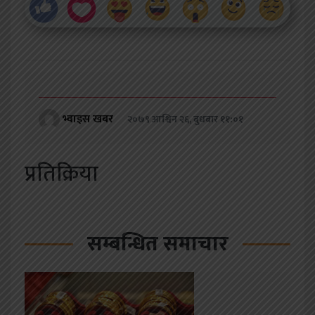
भ्वाइस खबर
२०७९ आश्विन २६, बुधबार ११:०१
प्रतिक्रिया
सम्बन्धित समाचार