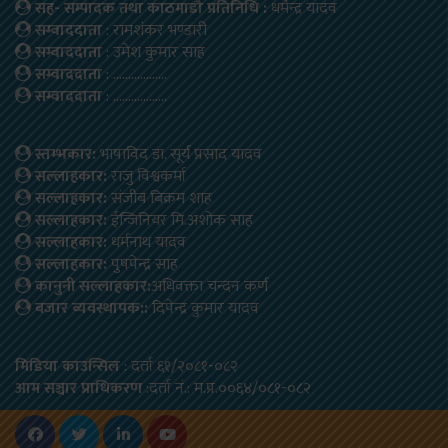
सह- सम्पादक तथा काठमाडौ प्रतिनिधि :
धर्मेन्द्र यादव
सम्वाददाता
: रामशंकर भण्डारी
सम्वाददाता
: उमेश कुमार साह
सम्वाददाता
: ………………
सम्वाददाता
: ………………
स्तम्भकार:
भाषाविद डा. सूर्य प्रसाद यादव
सल्लाहकार:
राजु विश्वकर्मा
सल्लाहकार:
संजीब बिक्रम शाह
सल्लाहकार:
ईन्जिनियर मि.अशोक साह
सल्लाहकार:
धर्मनाथ यादव
सल्लाहकार:
पुषपेन्द्र साह
कानुनी सल्लाहकार:
अधिवक्ता चन्दन कर्ण
बजार ब्यवस्थापक::
दिपेन्द्र कुमार यादव
मिडिया काउन्सिल
: दर्ता ६१/२०८१-०८२
आम सञ्चार प्राधिकरण
:दर्ता नं.: म.प्र.००६४/०८१-०८२