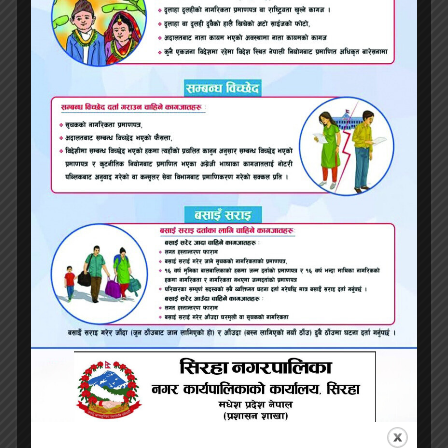
सुपर लघुवित्त समस्याग्रस्त, संचालकले नै नक्कली ऋणी
खडा गरे
इन्टरनेटको तारलाई लिएर दुई सरकारी निकाय
आमनेसामने