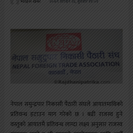
भ्वाइस खबर
२०७९ आश्विन २६, बुधबार ११:०१
खेलकुद
शिक्षा
अन्य
नेपाल समुन्द्रपार निकासी पैठारी संघले आयातमाथिको
प्रतिवन्ध हटाउन माग गरेको छ । बढी राजस्व हुने
वस्तुको आयातमै प्रतिवन्ध लाग्दा लक्ष्य अनुसार राजस्व