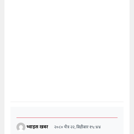
भ्वाइस खबर
२०८० चैत्र २२, बिहीबार १५:४४