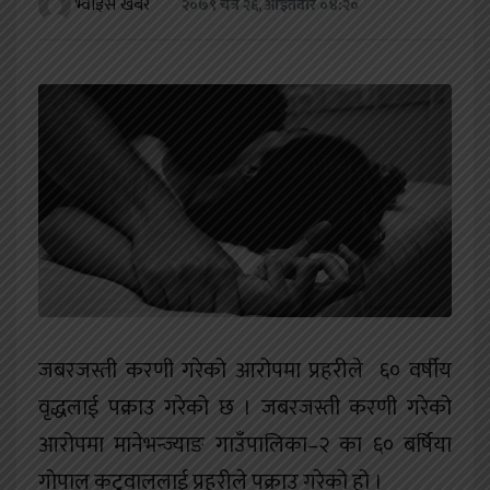
भ्वाइस खबर
२०७९ चैत्र २६, आईतवार ०४:२०
खेलकुद
शिक्षा
अन्य
जबरजस्ती करणी गरेको आरोपमा प्रहरीले ६० वर्षीय
वृद्धलाई पक्राउ गरेको छ । जबरजस्ती करणी गरेको
आरोपमा मानेभन्ज्याङ गाउँपालिका–२ का ६० बर्षिया
गोपाल कटुवाललाई प्रहरीले पक्राउ गरेको हो ।