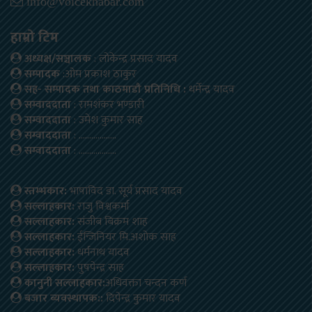
info@voicekhabar.com
हाम्रो टिम
अध्यक्ष/सञ्चालक
: लोकेन्द्र प्रसाद यादव
सम्पादक
:ओम प्रकाश ठाकुर
सह- सम्पादक तथा काठमाडौ प्रतिनिधि :
धर्मेन्द्र यादव
सम्वाददाता
: रामशंकर भण्डारी
सम्वाददाता
: उमेश कुमार साह
सम्वाददाता
: ………………
सम्वाददाता
: ………………
स्तम्भकार:
भाषाविद डा. सूर्य प्रसाद यादव
सल्लाहकार:
राजु विश्वकर्मा
सल्लाहकार:
संजीब बिक्रम शाह
सल्लाहकार:
ईन्जिनियर मि.अशोक साह
सल्लाहकार:
धर्मनाथ यादव
सल्लाहकार:
पुषपेन्द्र साह
कानुनी सल्लाहकार:
अधिवक्ता चन्दन कर्ण
बजार ब्यवस्थापक::
दिपेन्द्र कुमार यादव