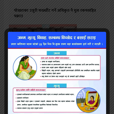
पोखराका उजुरी फर्छ्यौट गर्ने अधिकृत नै घुस रकमसहित
पक्राउ
सबैला नगरका तत्कालीन इन्जिनियर र वडा अध्यक्षसहित
सात जनाविरुद्ध भ्रष्टाचार मुद्दा