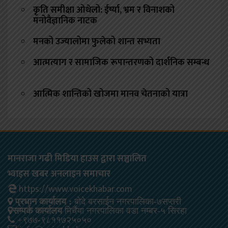
कृति समीक्षा ओथेलो: ईर्ष्या, भ्रम र विनाशको
मनोवैज्ञानिक नाटक
मनको उज्यालोमा फुलेको शान्त सभ्यता
आत्मत्याग र सामाजिक रूपान्तरणको दार्शनिक सम्बन्ध
आत्मिक शान्तिको खोजमा मानव चेतनाको यात्रा
मानराजा गढी मिडिया हाउस द्वारा सञ्चालित
भ्वाइस खबर अनलाइन समाचार
https://www.voicekhabar.com
प्रधान कार्यालय :
बोदे बरसाईन नगरपालिका-७सप्तरी
सम्पर्क कार्यालय
मिर्चैया नगरपालिका वडा नम्बर-५ सिरहा
+९७७-९८११७२५०५०