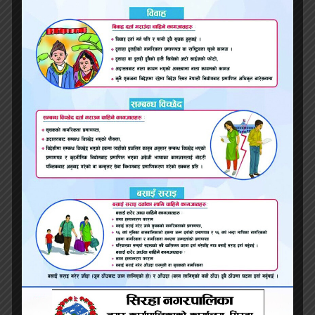
भारतीय पुरुषसँग लिभिङ टुगेदर बसेर जुनमाईले सिकिन्
लागूऔषध कारोबार