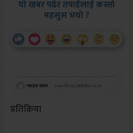
यो खबर पढेर तपाईलाई कस्तो
महसुस भयो ?
भ्वाइस खबर
२०७९ चैत्र २६, आईतवार ०४:२०
प्रतिक्रिया