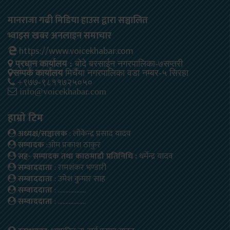
मानराजा गढी मिडिया हाउस द्वारा सञ्चालित
भ्वाइस खबर अनलाइन समाचार
https://www.voicekhabar.com
प्रधान कार्यालय :
बोदे बरसाईन नगरपालिका-७सप्तरी
सम्पर्क कार्यालय
मिर्चैया नगरपालिका वडा नम्बर-५ सिरहा
+९७७-९८११७२५०५०
info@voicekhabar.com
हाम्रो टिम
अध्यक्ष/सञ्चालक
: लोकेन्द्र प्रसाद यादव
सम्पादक
:ओम प्रकाश ठाकुर
सह- सम्पादक तथा काठमाडौ प्रतिनिधि :
धर्मेन्द्र यादव
सम्वाददाता
: रामशंकर भण्डारी
सम्वाददाता
: उमेश कुमार साह
सम्वाददाता
: ………………
सम्वाददाता
: ………………