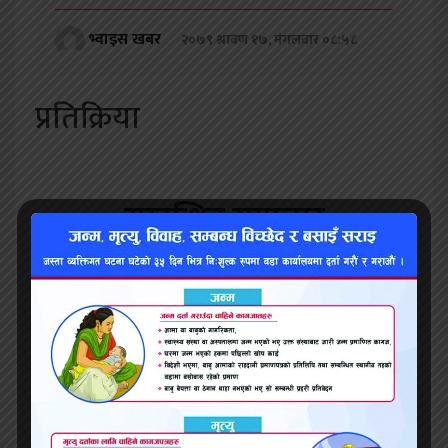
भ्वाइस खबर
२०७९ श्रावण १७, मंगलवार ०८:५८
प्रतिक्रिया
सम्बन्धित समाचार
प्रथम मुसहरनियाँ खुल्ला महिला भलिवल प्रतियोगिताः