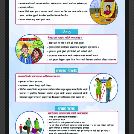
पहिलो खेलमा दमक विजयी
एसिसी यु–१६ इस्ट जोन कपको उपाधि नेपालले दुई
विकेटले जित्यो