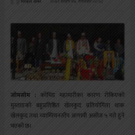
भ्वाइस खबर
२०७९ श्रावण १७, मंगलवार ०८:५८
खेलकुद
शिक्षा
अन्य
जोमसोम :
कोभिड महामारीका कारण रोकिएको
मुस्ताङको बहुप्रतिष्ठित खेलकुद प्रतियोगिता थाक
खेलकुद तथा च्याम्पियनसीप आगामी असोज ५ गते हुने
भएको छ।