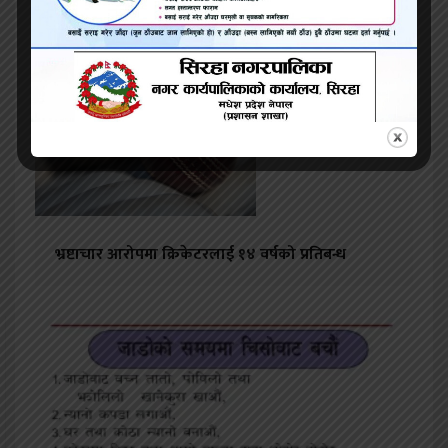
झापामा २७ खेलका लागि ४४९ खेलाडी छनोट
भ्रष्टाचार आरोपमा क्रिकेटरलाई १४ वर्षको प्रतिबन्ध