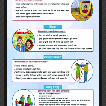
स्थायी।
त्यहीँ मिलन फेरि देखियो। ऊ बदलिएको थियो, तर
हराएको थिएन।
उसले सोध्यो—“तिमी अहिले सबै कुरा अनुवाद गर्छौ?”
कमलाले भनिन्—“हो।”
उसले फेरि सोध्यो—“मौन पनि?”
त्यो प्रश्नले समय रोक्यो।
साँझ दुवै नदी किनार बसे। मिलनले भन्यो—“यो विकास
हो भन्छन्।”
कमलाले सोधिन्—“भएन र?”
ऊ मुस्कुरायो—“केही भयो। तर त्यो होइन, जसको
नाममा वाचा गरिएको थियो।”