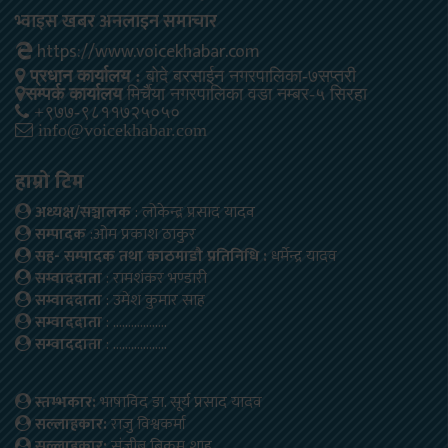
भ्वाइस खबर अनलाइन समाचार
https://www.voicekhabar.com
प्रधान कार्यालय :
बोदे बरसाईन नगरपालिका-७सप्तरी
सम्पर्क कार्यालय
मिर्चैया नगरपालिका वडा नम्बर-५ सिरहा
+९७७-९८११७२५०५०
info@voicekhabar.com
हाम्रो टिम
अध्यक्ष/सञ्चालक
: लोकेन्द्र प्रसाद यादव
सम्पादक
:ओम प्रकाश ठाकुर
सह- सम्पादक तथा काठमाडौ प्रतिनिधि :
धर्मेन्द्र यादव
सम्वाददाता
: रामशंकर भण्डारी
सम्वाददाता
: उमेश कुमार साह
सम्वाददाता
: ………………
सम्वाददाता
: ………………
स्तम्भकार:
भाषाविद डा. सूर्य प्रसाद यादव
सल्लाहकार:
राजु विश्वकर्मा
सल्लाहकार:
संजीब बिक्रम शाह