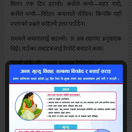
मिलन एक दिन हरायो। कसैले भन्यो—शहर गयो,
कसैले भन्यो—विदेश। कमलाले सोधिन। किनकि यहाँ
नपाएको प्रश्नले कहिल्यै उत्तर पाउँदैन।
समयले कमलालाई बदल्यो। ऊ अब शहरमा अनुवादक
थिई। गाउँका शब्दहरूलाई रिपोर्ट बनाउने काम।
“हामी भोकै छौं” “खाद्य असुरक्षा देखिएको छ”
“हामी डराएका छौं” “सामाजिक अस्थिरता सम्भावना”
कमलाले बुझिन्—शब्द सफा हुँदै जाँदा, सत्य हराउँदै
जान्छ।
एक दिन ऊ फेरि गाउँ पुगिन्। नदी अझै थियो, तर
बाँधिएको जस्तो। छेउमा कारखाना थियो—ठूलो, चिसो,