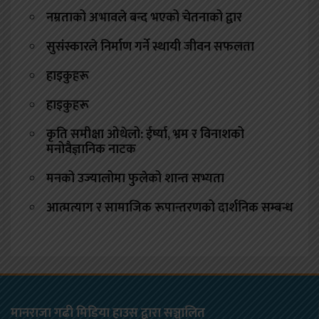
नम्रताको अभावले बन्द भएको चेतनाको द्वार
सुसंस्कारले निर्माण गर्ने स्थायी जीवन सफलता
हाइकुहरू
हाइकुहरू
कृति समीक्षा ओथेलो: ईर्ष्या, भ्रम र विनाशको
मनोवैज्ञानिक नाटक
मनको उज्यालोमा फुलेको शान्त सभ्यता
आत्मत्याग र सामाजिक रूपान्तरणको दार्शनिक सम्बन्ध
मानराजा गढी मिडिया हाउस द्वारा सञ्चालित