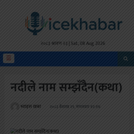
होमपेज
ताजा
अपडेट
२०८३ श्रावण २३ | Sat, 08 Aug 2026
मैथिली
☰
प्रदेश
नदीले नाम सम्झँदैन(कथा)
अर्थतंत्र
राजनीति
भ्वाइस खबर
२०८३ बैशाख २९, मंगलवार १२:१४
विचार
स्वास्थ्य