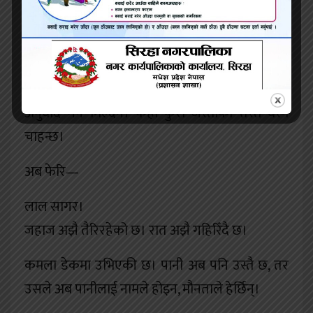
त्यो वाक्य हावामा अडियो। र पानीले सुनेझैँ लाग्यो।
कमलाले नोटबुक खोलिन्। एक वाक्य लेखिन्। र
रोकिन्। किनकि पहिलो पटक उसले बुझिन्—केही कुरा
अनुवाद गर्न मिल्दैन। केही कुरा जस्ताको तस्तै बस्न
चाहन्छ।
अब फेरि—
लाल सागर।
जहाज अझै तैरिरहेको छ। रात अझै गहिरिँदै छ।
कमला डेकमा उभिएकी छ। पानी अब पनि उस्तै छ, तर
उसले अब पानीलाई नामले होइन, मौनताले हेर्छिन्।