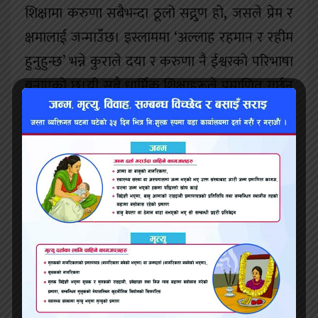
शिक्षामा करुणा सबैभन्दा ठूलो सद्गुण हो
,
जसले प्रेम र
क्षमालाई जन्माउँछ। इस्लाममा ‘अल्लाह रहमान र रहीम
हुनुहुन्छ’ भन्ने कुराले दया र करुणा नै ईश्वरको परिभाषा
बनाएको छ।यी सबै धार्मिक शिक्षाहरूले प्रमाणित गर्छन्
— करुणा धर्मभन्दा माथिको सार्वभौमिक मूल्य हो।
नेपालको दशकौंदेखिको हिंसात्मक राजनीतिक
इतिहासले देखाएको छ कि केवल राजनीतिक
सम्झौताले होइन
,
परस्पर समझदारी र करुणायुक्त
संवादले मात्र स्थायी मेलमिलाप सम्भव हुन्छ।
आजको
प्रतिस्पर्धी संसारमा आत्मकेन्द्रित प्रवृत्तिको बढ्दो
प्रभावले मानिसहरू संवेदनशून्य बन्दै गएका छन्।
स्वार्थपरक सोचले सामाजिक विषमता
,
मानसिक तनाव
,
र पारिवारिक विघटन बढाएको छ। यस्तो समयमै करुणा