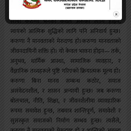
मानवीय बनाउँछ। जब हामी करुणाको अभ्यास गर्छौं
,
तब हाम्रो जीवनमा प्रेम
,
समझदारी र आत्मसन्तुष्टि बढ्छ।
साँचो करुणा भनेको केवल अरूको लागि होइन
,
स्वयंको आत्मिक शुद्धिको लागि पनि अनिवार्य हुन्छ।
करुणा नै मानवताको मेरुदण्ड हो।करुणा मानवताको
जीवनदायिनी शक्ति हो। यो केवल भावना होइन— तर्क
,
अनुभव
,
धार्मिक आस्था
,
सामाजिक व्यवहार
,
र
वैज्ञानिक तथ्यहरूले पुष्टि गरिएको क्रियात्मक मूल्य हो।
करुणा बिना मानव सम्बन्ध कठोर
,
समाज
असंवेदनशील
,
र शासन अन्यायी हुन्छ। जब करुणा
बोलचाल
,
नीति
,
शिक्षा
,
र जीवनशैलीमा व्यावहारिक
रूपमा समावेश हुन्छ
,
तबमात्र शान्तिपूर्ण
,
समावेशी र
सुसंस्कृत समाजको निर्माण सम्भव हुन्छ। त्यसैले
,
करुणा नै मानवताको मेरुदण्ड हो र शान्तिको अमूल्य