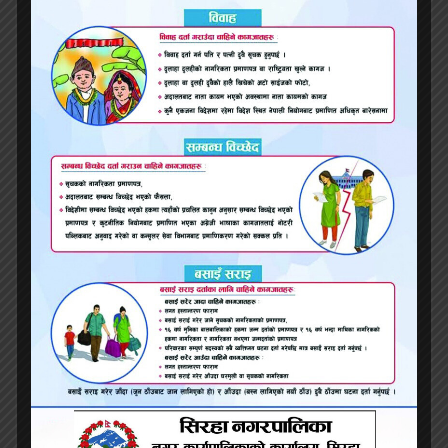
नै आत्मीयता
,
पारस्परिक सहयोग
,
र विश्वासको
पुनर्स्थापनाको उपाय हो। करुणावान समाजले
परोपकार
,
समावेशिता र सहिष्णुताको आधारमा
सामाजिक पूँजी निर्माण गर्छ
,
जुन विकासको स्थायी
आधार हो।
अन्त्यमा
,
करुणा बाल्यकालदेखि नै सिकाइनु पर्छ।
बालबालिकालाई करुणा
,
सहानुभूति
,
दया जस्ता
मानवीय मूल्यहरूमा शिक्षित गरियो भने तिनीहरू दयालु
,
समझदार र सामाजिक उत्तरदायित्व बोध गर्ने नागरिक
बन्न सक्छन्। विद्यालय
,
परिवार र समाजले मिलेर यस्तो
शिक्षा दिनुपर्छ।करुणा मानिसको हृदयमा उत्पन्न हुने एक
यस्तो शक्ति हो
,
जसले संसारलाई शान्त
,
सहिष्णु र