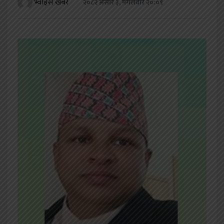
भ्वाइस खबर
२०८२ असार ३, मंगलवार २०:०९
खेलकुद
शिक्षा
अन्य