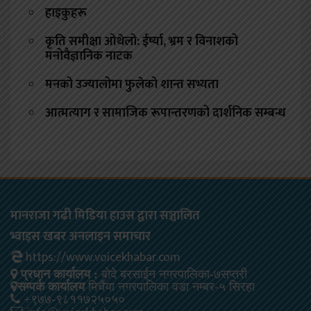
हाइकुहरू
कृति समीक्षा ओथेलो: ईर्ष्या, भ्रम र विनाशको
मनोवैज्ञानिक नाटक
मनको उज्यालोमा फुलेको शान्त सभ्यता
आत्मत्याग र सामाजिक रूपान्तरणको दार्शनिक सम्बन्ध
मानराजा गढी मिडिया हाउस द्वारा सञ्चालित
भ्वाइस खबर अनलाइन समाचार
https://www.voicekhabar.com
प्रधान कार्यालय :
बोदे बरसाईन नगरपालिका-७सप्तरी
सम्पर्क कार्यालय
मिर्चैया नगरपालिका वडा नम्बर-५ सिरहा
+९७७-९८११७२५०५०