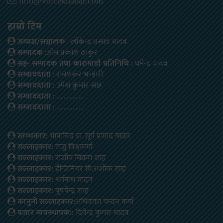
info@voicekhabar.com
हाम्रो टिम
अध्यक्ष/सञ्चालक
: लोकेन्द्र प्रसाद यादव
सम्पादक
:ओम प्रकाश ठाकुर
सह- सम्पादक तथा काठमाडौ प्रतिनिधि :
धर्मेन्द्र यादव
सम्वाददाता
: रामशंकर भण्डारी
सम्वाददाता
: उमेश कुमार साह
सम्वाददाता
: ………………
सम्वाददाता
: ………………
स्तम्भकार:
भाषाविद डा. सूर्य प्रसाद यादव
सल्लाहकार:
राजु विश्वकर्मा
सल्लाहकार:
संजीब बिक्रम शाह
सल्लाहकार:
ईन्जिनियर मि.अशोक साह
सल्लाहकार:
धर्मनाथ यादव
सल्लाहकार:
पुषपेन्द्र साह
कानुनी सल्लाहकार:
अधिवक्ता चन्दन कर्ण
बजार ब्यवस्थापक::
दिपेन्द्र कुमार यादव