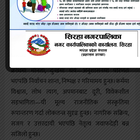
राजनीति पनि उत्तरदायी हुन्छ।“सबैलाई त्यही तराजुमा
तौलिनुपर्छ, जहाँ हामी आफुलाई तौल्छौं।” पारदर्शिता
माग्नेले स्वयं पनि पारदर्शी हुनुपर्छ। दोहोरो मापदण्डले
विश्वास तोड्छ र लोकतन्त्र कमजोर बनाउँछ।
निर्वाचन आचारसंहिता सार्वजनिक आध्यात्मिक
अनुशासन हो। जीवनका सूक्तिहरू—आनन्दमा संयम,
क्रोधमा मौनता, दुःखमा धैर्य—अनुशासनमा परिणत
भएपछि निर्वाचन शान्त, निष्पक्ष र गरिमामय हुन्छ।कर्ममा
विश्वास, लोभ त्याग, अपमानबाट दूरी, विवेकशील
सहभागिता—यी मूल्य राजनीतिक संस्कृतिमा
रूपान्तरण गर्दा लोकतन्त्र सुदृढ हुन्छ। नागरिक सक्रिय,
सजग र उत्तरदायी भएपछि नेतृत्व जवाफदेही बन्न
सजिलो हुन्छ।