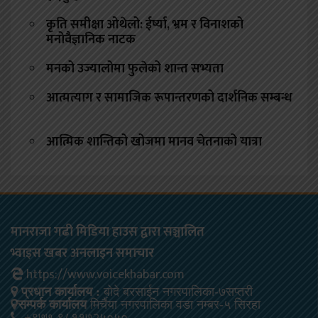
कृति समीक्षा ओथेलो: ईर्ष्या, भ्रम र विनाशको
मनोवैज्ञानिक नाटक
मनको उज्यालोमा फुलेको शान्त सभ्यता
आत्मत्याग र सामाजिक रूपान्तरणको दार्शनिक सम्बन्ध
आत्मिक शान्तिको खोजमा मानव चेतनाको यात्रा
मानराजा गढी मिडिया हाउस द्वारा सञ्चालित
भ्वाइस खबर अनलाइन समाचार
https://www.voicekhabar.com
प्रधान कार्यालय :
बोदे बरसाईन नगरपालिका-७सप्तरी
सम्पर्क कार्यालय
मिर्चैया नगरपालिका वडा नम्बर-५ सिरहा
+९७७-९८११७२५०५०