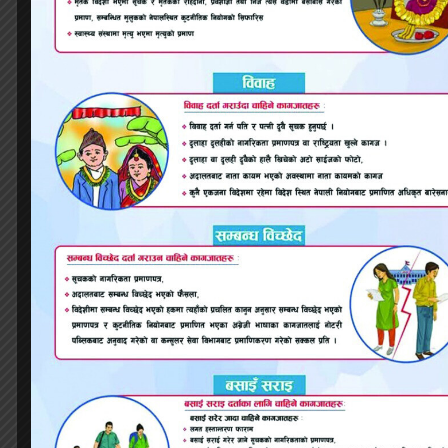
लोकतन्त्रको परिपक्वताको संकेत हो। यसले शक्ति
प्राप्तिको दौडलाई नैतिक सीमाभित्र राख्दै प्रतिस्पर्धालाई
विचार, नीति र सेवामुखी दृष्टिकोणमा केन्द्रित गराउँछ।
स्वस्थ प्रतिस्पर्धा नै सशक्त लोकतन्त्रको आधार हो, र
त्यस आधारलाई दृढ बनाउन आचारसंहिता अपरिहार्य
मार्गदर्शक सिद्ध हुन्छ।
नेता देवता होइनन्; उनीहरू जनप्रतिनिधि हुन्। नेतृत्वको
मूल्यांकन कार्य, नीतिगत स्पष्टता र नैतिक आचरणको
आधारमा गर्नुपर्छ। मतदाता भावनामा बगेर मात्र निर्णय
गरे, लोकतान्त्रिक उत्तरदायित्व कमजोर हुन्छ। यहाँ
विवेकशील नागरिकको भूमिका निर्णायक हुन्छ। जब
नागरिक स्वतन्त्र, सजग र उत्तरदायी हुन्छन्, तब