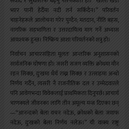
संवाद र सुधारतर्फ बढ्नु परिपक्वता हो। “खाली खडा
भएर पानी हेर्दैमा नदी तर्न सकिँदैन।” परिवर्तन
चाहनेहरूले आलोचना गरेर पुग्दैन; मतदान, नीति बहस,
नागरिक सहभागिता र उत्तरदायित्व माग गर्ने अभ्यास
आवश्यक हुन्छ। निष्क्रिय आशा परिवर्तनको शत्रु हो।
निर्वाचन आचारसंहिता मूलतः आन्तरिक अनुशासनको
सार्वजनिक घोषणा हो। जसरी सजग व्यक्ति क्रोधमा मौन
रहन सिक्छ, दुःखमा धैर्य राख्न सिक्छ र उत्साहमा अन्धो
निर्णय गर्दैन, त्यसरी नै राजनीतिक दल र उम्मेदवारले
पनि आवेगभन्दा विवेकलाई प्राथमिकता दिनुपर्छ।आचार्य
चाणक्यले जीवनका लागि तीन अमूल्य मन्त्र दिएका छन्
—“आनन्दको बेला वचन नदेऊ, क्रोधको बेला जवाफ
नदेऊ, दुःखको बेला निर्णय नलेऊ।” यी वाक्य राष्ट्र