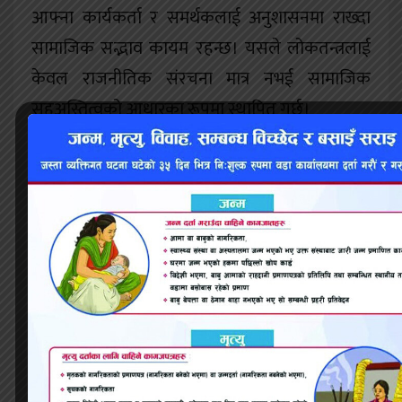
आफ्ना कार्यकर्ता र समर्थकलाई अनुशासनमा राख्दा
सामाजिक सद्भाव कायम रहन्छ। यसले लोकतन्त्रलाई
केवल राजनीतिक संरचना मात्र नभई सामाजिक
सहअस्तित्वको आधारका रूपमा स्थापित गर्छ।
यद्यपि आचारसंहिताको सफल कार्यान्वयनका लागि
राजनीतिक इच्छाशक्ति, निगरानी संयन्त्र, र नागरिक
सचेतना आवश्यक हुन्छ। दलहरू स्वयंले
आचारसंहितालाई औपचारिक बाध्यता नभई नैतिक
प्रतिबद्धताको रूपमा स्वीकार्नुपर्छ। साथै, सञ्चारमाध्यम र
नागरिक समाजले पनि उल्लङ्घनप्रति सजग दृष्टि
राख्नुपर्छ। जब सबै सरोकारवालाले साझा जिम्मेवारी बोध
गर्छन्, तब मात्र आचारसंहिताले अपेक्षित परिणाम दिन
सक्छ।आचारसंहिताद्वारा मर्यादित राजनीतिक प्रतिस्पर्धा