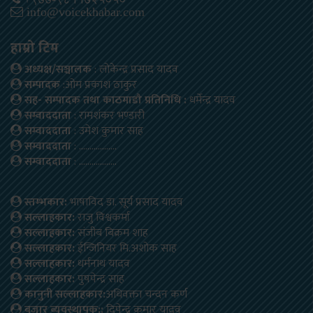
info@voicekhabar.com
हाम्रो टिम
अध्यक्ष/सञ्चालक
: लोकेन्द्र प्रसाद यादव
सम्पादक
:ओम प्रकाश ठाकुर
सह- सम्पादक तथा काठमाडौ प्रतिनिधि :
धर्मेन्द्र यादव
सम्वाददाता
: रामशंकर भण्डारी
सम्वाददाता
: उमेश कुमार साह
सम्वाददाता
: ………………
सम्वाददाता
: ………………
स्तम्भकार:
भाषाविद डा. सूर्य प्रसाद यादव
सल्लाहकार:
राजु विश्वकर्मा
सल्लाहकार:
संजीब बिक्रम शाह
सल्लाहकार:
ईन्जिनियर मि.अशोक साह
सल्लाहकार:
धर्मनाथ यादव
सल्लाहकार:
पुषपेन्द्र साह
कानुनी सल्लाहकार:
अधिवक्ता चन्दन कर्ण
बजार ब्यवस्थापक::
दिपेन्द्र कुमार यादव