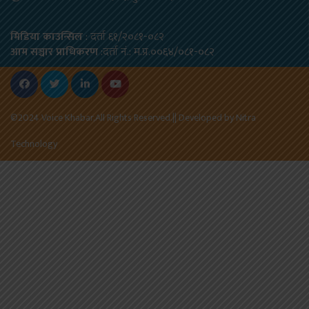
मिडिया काउन्सिल
: दर्ता ६१/२०८१-०८२
आम सञ्चार प्राधिकरण
:दर्ता नं.: म.प्र.००६४/०८१-०८२
©2024 Voice Khabar,All Rights Reserved.|| Developed by
Nitra
Technology