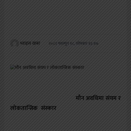
खेलकुद
शिक्षा
अन्य
भ्वाइस खबर
२०८२ फाल्गुन १८, सोमबार १३:१७
मौन अवधिमा संयम र
लोकतान्त्रिक संस्कार