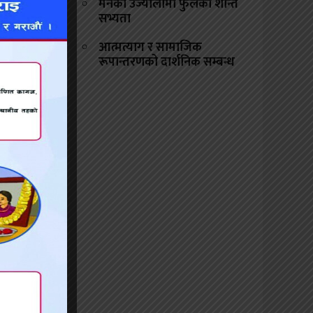
मनको उज्यालोमा फुलेको शान्त
हिटलर र
सभ्यता
ान्सलाई
आत्मत्याग र सामाजिक
त्यस्तै
रूपान्तरणको दार्शनिक सम्बन्ध
मेल भएको
्ट्रिया,
, एसिया
हाशक्ति
नदेखिएको
 खतरनाक
ार गर्ने