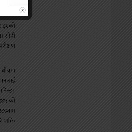
्बर २८,
खटाइएको
एन। सोही
परीक्षण
ो बीचमा
ापानलाई
ानिन्छ।
१९४५ को
्टड्याम
े शक्ति