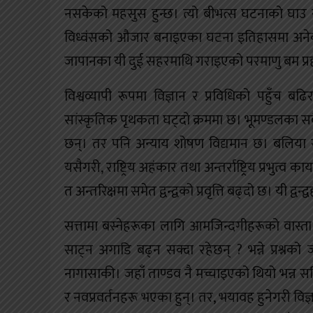
नसकेको महसुस हुन्छ। त्यो बीभत्स घटनाको घाउ स
विध्वंसको औजार बनाइएका घटना इतिहासमा अनेकौं 
जापानका यी दुई सहरमाथि गराइएको परमाणु बम प्रह
विश्वव्यापी रूपमा विज्ञान र प्रविधिको पहुँच 
सांस्कृतिक पृथकता घट्दो क्रममा छ। भूमण्डलका सबै
छन्। तर पनि अन्याय शोषण विद्यमान छ। बलिया र कमजो
यसैगरी, राष्ट्रिय अहंकार तथा अन्तर्राष्ट्रिय प्रभु
त अन्तरिक्षमा समेत द्वन्द्वको प्रवृत्ति बढ्दो छ। यी द्वन
सत्तामा बस्नेहरूका लागि आमजिन्दगीहरूको वास्त
साट्न अगाडि बढ्न सक्दा रहेछन् ? भन्ने प्रश्नक
नागासाकी। जहाँ ताण्डव नै मच्चाइएको थियो भन्न सकिन
र नवप्रवर्तनहरू भएका हुन्। तर, भयावह हुनेगरी व