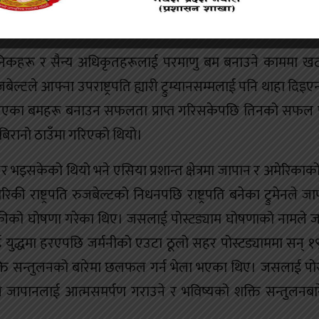
रियोजनाका लागि अमेरिकी राष्ट्रपति फ्रैंकलिन रुजबेल्टले डिसेम
ज्ञानिकहरू र सैन्य अधिकृतहरूलाई परमाणु बम बनाउने काममा 
बेल्टले आफ्ना उपराष्ट्रपति ह्यारी ट्रुम्यानसम्मलाई पनि थाहा दिइ
 गरिएका बमहरू बनाउन सफलता प्राप्त गरिसकेपछि तिनको सफल 
 बिरानो ठाउँमा गरिएको थियो।
थर भइसकेको थियो भने एसिया प्रशान्त क्षेत्रमा जापान र अमेरिकाक
की राष्ट्रपति रुजबेल्टको निधनपछि राष्ट्रपति बनेका ट्रुमेनले ज
 धम्कीको घोषणा गरेका थिए। जसलाई पोस्टड्याम घोषणाको नामले ज
नीलाई युद्धमा हरएपछि जर्मनीको एउटा ठूलो सहर पोस्टड्याममा सन् 
शक्ति सन्तुलनको बारेमा छलफल गर्न भेला भएका थिए। जसलाई पोस
ले जापानलाई आत्मसमर्पण गराउने र भविष्यको शक्ति सन्तुलनबार
।