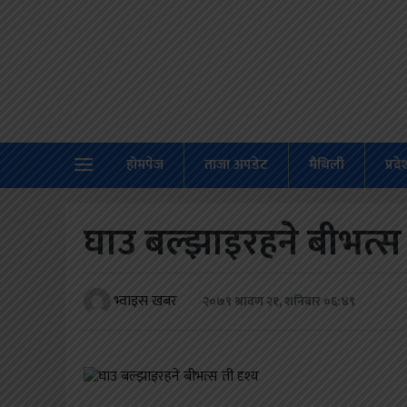
होमपेज
ताजा
अपडेट
होमपेज
ताजा अपडेट
मैथिली
प्रद
मैथिली
प्रदेश
घाउ बल्झाइरहने बीभत्स 
अर्थतंत्र
राजनीति
भ्वाइस खबर
२०७९ श्रावण २१, शनिबार ०६:४९
विचार
स्वास्थ्य