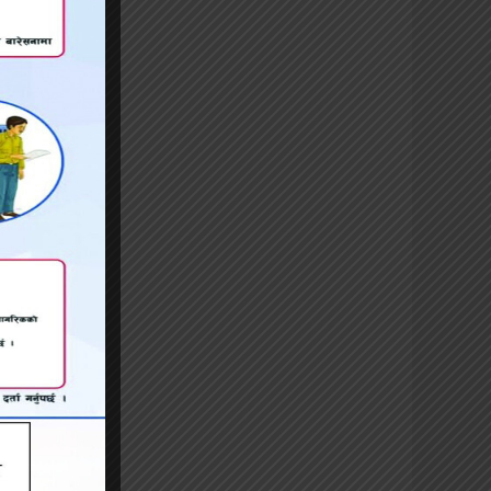
त्याशित
ला जंगी
मणमा ती
न्द्रमा
नीजहाज,
का थिए।
टले पनि
त रहेको
य रूपमा
णु बमको