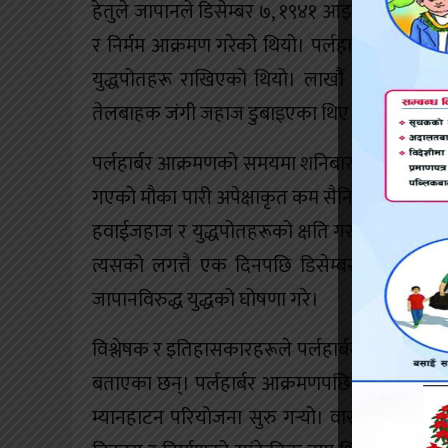
हेतुले जापानले डिसेम्बर ७, १९४१ आइतबारका दिन अ
र निर्मम आक्रमण गरेको थियो। पर्लहार्बर हवाई रा
युद्धपोतहरू राखिएको थियो। लाखौं ग्यालन तेल
तेलबाहक जंगी जहाज डुबाइएका थिए। जसबाट तेल र
पर्लहार्बर आक्रमणको समयमा शनिबारको साँझ नै उल्ल
गएको मौका पारी अपेक्षाकृत कम सैनिक रहेको र कल्प
हवाईजहाज र युद्धपोतहरूको क्षति गराइएको थियो
त्यसको लगत्तै एक दिनपछि डिसेम्बर ८ का दिन संय
जापानविरुद्ध युद्धको घोषणा गरे।
विश्लेषक र इतिहासकारहरूले पर्लहार्बर घटना नै पर
बताएका छन्। पर्लहार्बर आक्रमणपछि राष्ट्रपति रु
म्यानहाटन परियोजना सुरु गर्‍यो। वास्तवमा म्यानह