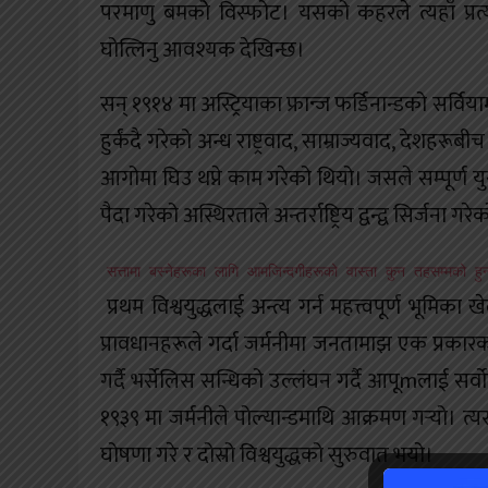
परमाणु बमकोे विस्फोट। यसको कहरले त्यहाँ प्रत्य
घोत्लिनु आवश्यक देखिन्छ।
सन् १९१४ मा अस्ट्रियाका फ्रान्ज फर्डिनान्डको सर्वि
हुर्कंदै गरेको अन्ध राष्ट्रवाद, साम्राज्यवाद, देशहरू
आगोमा घिउ थप्ने काम गरेको थियो। जसले सम्पूर्ण युर
पैदा गरेको अस्थिरताले अन्तर्राष्ट्रिय द्वन्द्व सिर्जना
सत्तामा बस्नेहरूका लागि आमजिन्दगीहरूको वास्ता कुन तहसम्मको 
प्रथम विश्वयुद्धलाई अन्त्य गर्न महत्त्वपूर्ण भूम
प्रावधानहरूले गर्दा जर्मनीमा जनतामाझ एक प्रकार
गर्दै भर्सेलिस सन्धिको उल्लंघन गर्दै आपूmलाई सर्वोच
१९३९ मा जर्मनीले पोल्यान्डमाथि आक्रमण गर्‍यो। त
घोषणा गरे र दोस्रो विश्वयुद्धको सुरुवात भयो।