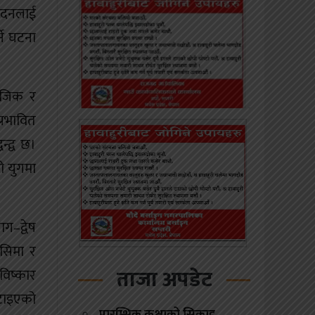
पादनलाई
ने घटना
माजिक र
्रभावित
्द्व छ।
को युगमा
ग–द्वेष
ोसिमा र
ताजा अपडेट
आविष्कार
घटाइएको