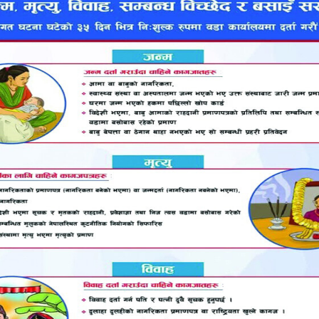
ेरोकटोक अगाडि बढिरहेको थियो। त्यसभन्दा अगाडि सन् १९३९ मै 
 आक्रमण नगर्ने सन्धि गरेका थिए। त्यस कुराले बेलायत र फ्र
े हिटलरको योजना पहिलादेखि नै थियो। बेलायत र फ्रान्सले पनि 
ा थिए।
 अमेरिका आन्तरिक सशक्तीकरणमा लागेको हुनाले युद्धमा प्रत्यक्ष सा
लर नेतृत्वको नाजी जर्मनी केन्द्रविन्दुमा रहन पुग्दा जर्मनीद्वारा अस
र्वे आदि देशहरूमा कब्जा तथा आक्रमणका प्रयासहरू भए। त्यसैगरी
ागृत भइरहेको अवस्था थियो भने त्यो समयमा जापान एसियाको म
भइरहेको थियो। सोही अवस्थामा दोस्रो विश्वयुद्धमा प्रत्यक्ष संलग्न 
कल्पनै नगरिएको जापानी आक्रमणपछि दोस्रो विश्वयुद्धमा नयाँ र
ालाई ध्वस्त पारेर एसिया प्रशान्त क्षेत्रमा आफ्नो प्रभुत्व विस्त