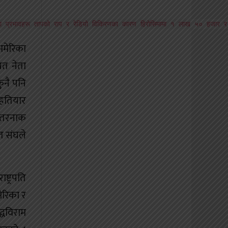
िल्ला प्रभावहरू तापको राप र रेडियो विकिरणका कारण हिरोसिमामा १ लाख ५० हजार 
अमेरिका
यत नेता
ुनै पनि
 हतियार
 खतरनाक
त संघले
्ट्रपति
ेरिका र
्धविराम