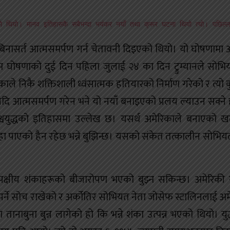
 भएको थियो। मानव इतिहासकै सबैभन्दा भयंकर नयाँ तथा क्रूर घटना थियो त्यो। पछ
नासर्त आत्मसमर्पण गर्न चेतावनी दिइएको थियो। यो घोषणामा 
 घोषणाको दुई दिन पहिला जुलाई २४ का दिन ट्रुम्यानले सोभि
े निकै शक्तिशाली ध्वंसात्मक हतियारको निर्माण गरेको र त्यो क
दि आत्मसमर्पण गरेन भने यो नयाँ बनाइएको प्रलय ल्याउन सक्ने
िश्वयुद्धको इतिहासमा उल्लेख छ। यसर्थ अमेरिकाले बनाएको
ा पाएको हैन रहेछ भन्ने बुझिन्छ। यसको संकेत तत्कालीन सोभिय
क्षीय शंकाहरूको बीजारोपण भएको बुझ्न सकिन्छ। अमेरिकी राष
नैपर्ने सोच राखेको र अर्कोतिर सोभियत नेता जोसेफ स्टालिनलाई अम
तानाबुना बुन्न लागेको हो कि भन्ने शंका उत्पन्न भएको थियो। युद