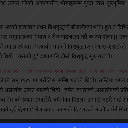
क्ष उत्पन्न गरेको अकल्पनीय भोगाइसम्म पुग्दा त्यस पृष्ठभूमिम
यामा भएको हत्याबाट प्रथम विश्वयुद्धको बीजारोपण भयो। हुन त विभिन
बीच गुट समूहहरूको निर्माण र सैन्यवादजस्ता थुप्रै कारण होलान्। उक्त
ोपमा अस्थिरता निम्त्यायो। पहिलो विश्वयुद्ध (सन् १९१४–१९१८) ले
 गरेको थियो। त्यसको दुई दशकपछि दोस्रो विश्वयुद्ध सुरु गरायो।
हुन सक्ने रहेछ ? कसरी शासकहरूले आफ्नो राग–द्वेष साट्न अगाडि बढ्न सक्दा रहेछन्
िका खेलेको सन् १९१९ मा भर्सेलिस सन्धि भएको थियो। सन्धिमा भएका 
को असन्तोष उत्पन्न भएको थियो। जर्मन जनताको असन्तोषको प्रति
्च नेताको रूपमा उभ्याउँदै जर्मनीका हिटलर अगाडि बढ्दै गर्दा सेप्ट
्यसको दुई दिनपछि बेलायत र फ्रान्सले हिटलरको नाजी जर्मनीसित 