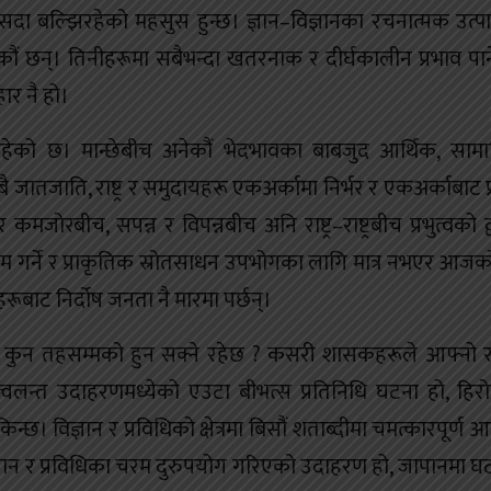
दा बल्झिरहेको महसुस हुन्छ। ज्ञान–विज्ञानका रचनात्मक उत्
छन्। तिनीहरूमा सबैभन्दा खतरनाक र दीर्घकालीन प्रभाव पार्
ार नै हो।
बढिरहेको छ। मान्छेबीच अनेकौं भेदभावका बाबजुद आर्थिक, सा
 जातजाति, राष्ट्र र समुदायहरू एकअर्कामा निर्भर र एकअर्काबाट प
रबीच, सपन्न र विपन्नबीच अनि राष्ट्र–राष्ट्रबीच प्रभुत्वको द्वन
त्व कायम गर्ने र प्राकृतिक स्रोतसाधन उपभोगका लागि मात्र नभएर आज
्द्वहरूबाट निर्दोष जनता नै मारमा पर्छन्।
ा कुन तहसम्मको हुन सक्ने रहेछ ? कसरी शासकहरूले आफ्नो रा
ो ज्वलन्त उदाहरणमध्येको एउटा बीभत्स प्रतिनिधि घटना हो, हिर
्छ। विज्ञान र प्रविधिको क्षेत्रमा बिसौं शताब्दीमा चमत्कारपूर्ण 
िज्ञान र प्रविधिका चरम दुरुपयोग गरिएको उदाहरण हो, जापानमा 