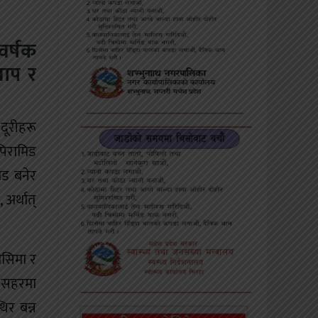
वर्षक
ाप र
दूरीहरू
पिरामिड
िड बनेर
अर्थात्
ोसिमा र
 सहरमा
िर बन्न