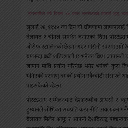
नागासाकीको त्यो विपत्मा ४० हजार जनसंख्याको तत्कालै मृत्यु
जुलाई २६, १९४५ का दिन यो घोषणामा जापानलाई बि
बेलायत र चीनले समर्थन जनाएका थिए। पोस्टड्याम
जोसेफ स्टालिनको छेउमा गएर मसिनो स्वरमा अमेरिकाल
बमभन्दा बढी शक्तिशाली छ भनेका थिए। जापानले य
जापान माथि प्रयोग गरिनेछ भनेर भनेको कुरा व
भनिएको परमाणु बमको प्रयोग एकैचोटी संसारले थाह
पाइसकेको रहेछ।
पोस्टड्याम सम्मेलनबाट देशहरूबीच आपसी र बहुप
ट्रुम्यानले सोभियत संघप्रति कडा नीति अवलम्बन गर्
बेलायत मिलेर आफू र आफ्नो देशविरुद्ध षड्यन्त्रका 