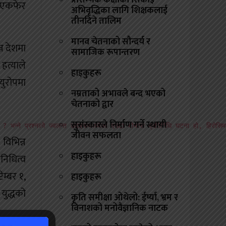
प्रारम्भिक कक्षाको सिकाइ
ा एकफेर
अभिवृद्धिका लागि शिक्षकलाई
तीनदिने तालिम
मानव चेतनाको सौन्दर्य र
्न देशमा
सामाजिक रूपान्तरण
 हत्याले
हाइकुहरू
 युरोपमा
नम्रताको अभावले बन्द भएको
चेतनाको द्वार
सुसंस्कारले निर्माण गर्ने स्थायी
 ? भन्ने प्रश्नको ज्वलन्त उदाहरणमध्येको एउटा बीभत्स प्रतिनिधि घटना हो, हिरोसि
जीवन सफलता
विभिन्न
हाइकुहरू
निधित्व
ेम्बर १,
हाइकुहरू
युद्धको
कृति समीक्षा ओथेलो: ईर्ष्या, भ्रम र
विनाशको मनोवैज्ञानिक नाटक