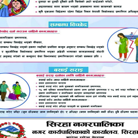
मेरिकाको हवाई राज्यको पर्लहार्बरमा सेनाको सैन्य अखडामा अप्र
ज्यको होनुलुलु सहरको नजिकै पर्छ। यहाँ अमेरिकी सेनाको ठूलाठू
 भरिएका जंगी जहाजहरू पनि राखिएका थिए र त्यहाँको आक्र
साइरहेको अहिले पनि देख्न सकिन्छ।
ेख्य संख्यामा सैनिकहरू होनुलुलु सहरका रात्रिकालीन मनोरञ्जन के
नै नगरिएको अवस्था परेको हुँदा पर्लहार्बरमा ठूलो संख्यामा पा
। लगभग दुई हजार चार सयको मृत्यु र एक हजार जना घाइते भए
ुक्त राज्य अमेरिकाका तत्कालीन राष्ट्रपति फ्रेंकलिन रुजवेल्
माणु बमको निर्माण र त्यसको ध्वंसात्मक प्रयोगको कारक र सुरुआ
जवेल्टको निर्देशनमा अमेरिकाले बम बनाउने कामको लागि अति गोप्
टन परियोजना भनेको दोस्रो विश्वयुद्धमा प्रयोग गर्न चाहिने परमा