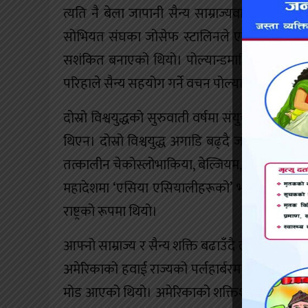
त्यति नै बेला जापानी सैन्य साम्राज्यवाद पनि ब
सोभियत संघका जोसेफ स्टालिनले एकअर्काको देशमा
सशंकित बनाएको थियो। पोल्यान्डमाथि आक्रमण गर्न
परिहाले सैन्य सहयोग गर्ने वचन पोल्यान्डलाई दिएक
दोस्रो विश्वयुद्धको सुरुवाती वर्षमा संयुक्त राज्य
थिएन। दोस्रो विश्वयुद्ध अगाडि बढ्दै जाँदा युरोपमा हिट
तत्कालीन चेकोस्लोभाकिया, बेल्जियम, डेनमार्क र न
महादेशमा ‘एसिया एसियालीहरूको’ भन्ने भावना ज
राष्ट्रको रूपमा थियो।
आफ्नो साम्राज्य र सैन्य शक्ति बढाउँदै लगेको प्रतीत 
अमेरिकाको हवाई राज्यको पर्लहार्बरमा एक्कासि र 
मोड आएको थियो। अमेरिकाको शक्तिशाली जल तथा वायुसेन