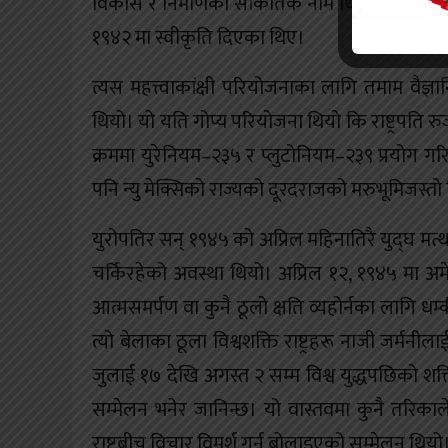
विकास र निर्माणको सांकेतिक नाम थियो। म्यानहटन प
१९४२ मा स्वीकृति दिएका थिए।
त्यस महत्त्वाकांक्षी परियोजनाका लागि तमाम वै
थियो। यो यति गोप्य परियोजना थियो कि राष्ट्रपति रुज
क्रममा युरेनियम–२३५ र प्लुटोनियम–२३९ प्रयोग
पनि न्यु मेक्सिको राज्यको दूरदराजको मरुभूमिजस्तो
युरोपतिर सन् १९४५ को अप्रिल महिनातिरै युद्घ मत्
चर्किरहेको अवस्था थियो। अप्रिल १२, १९४५ मा अमेरि
आत्मसमर्पण वा कुनै ठूलो क्षति व्यहोर्नका लागि
त्यो बेलाका ठूला विश्वशक्ति राष्ट्रहरू नाजी जर्म
जुलाई १७ देखि अगस्त २ सम्म विश्व युद्धपछिको 
सम्मेलन भनेर जानिन्छ। यो वास्तवमा कुनै तरिका
राष्ट्रबीच विचार विमर्श गर्न बोलाइएको सम्मेलन थियो