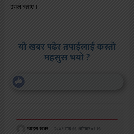
उनले बताए ।
यो खबर पढेर तपाईलाई कस्तो
महसुस भयो ?
भ्वाइस खबर
२०७९ भाद्र ११, शनिबार ०९:१३