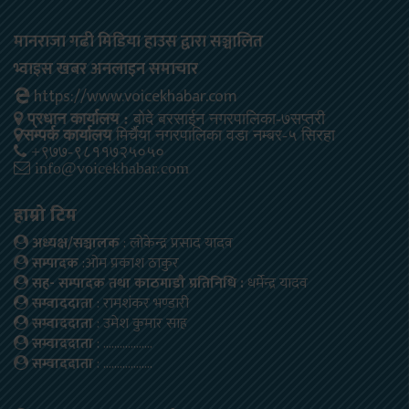
मानराजा गढी मिडिया हाउस द्वारा सञ्चालित
भ्वाइस खबर अनलाइन समाचार
https://www.voicekhabar.com
प्रधान कार्यालय :
बोदे बरसाईन नगरपालिका-७सप्तरी
सम्पर्क कार्यालय
मिर्चैया नगरपालिका वडा नम्बर-५ सिरहा
+९७७-९८११७२५०५०
info@voicekhabar.com
हाम्रो टिम
अध्यक्ष/सञ्चालक
: लोकेन्द्र प्रसाद यादव
सम्पादक
:ओम प्रकाश ठाकुर
सह- सम्पादक तथा काठमाडौ प्रतिनिधि :
धर्मेन्द्र यादव
सम्वाददाता
: रामशंकर भण्डारी
सम्वाददाता
: उमेश कुमार साह
सम्वाददाता
: ………………
सम्वाददाता
: ………………